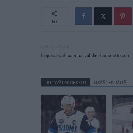
Jaa
Edellinen artikkeli
Leijonat vaihtaa maalivahdin Ruotsi-otteluun
LIITTYVÄT ARTIKKELIT
LISÄÄ TEKIJÄLTÄ