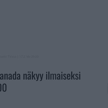
eksi TV:stä | 17.2. klo 20:00
anada näkyy ilmaiseksi
:00