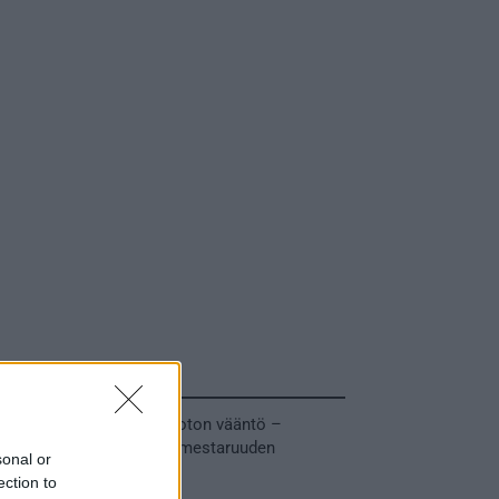
Tuoreimmat uutiset
MM-kullasta käytiin armoton vääntö –
Leijonat voitti maailmanmestaruuden
sonal or
jatkoajalla
ection to
31.05.2026 23:27