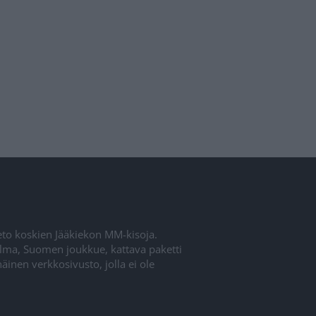
ieto koskien Jääkiekon MM-kisoja.
elma, Suomen joukkue, kattava paketti
inen verkkosivusto, jolla ei ole