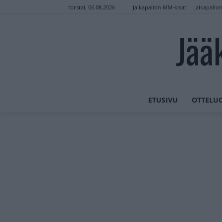
Jalkapallon MM-kisat
Jalkapallo
torstai, 06.08.2026
Jää
ETUSIVU
OTTELU