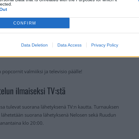
lected.
Out
CONFIRM
Data Deletion
Data Access
Privacy Policy
popcornit valmiiksi ja televisio päälle!
elun ilmaiseksi TV:stä
essa tulevat suorana lähetyksenä TV:n kautta. Turnauksen
lit lähetetään suorana lähetyksenä Nelosen sekä Ruudun
aanantaina klo 20:00.