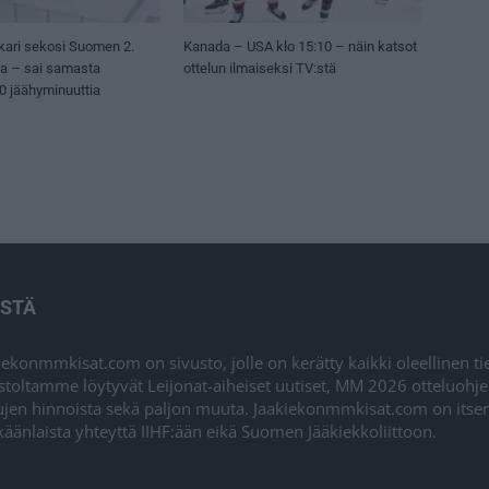
kari sekosi Suomen 2.
Kanada – USA klo 15:10 – näin katsot
sa – sai samasta
ottelun ilmaiseksi TV:stä
50 jäähyminuuttia
ISTÄ
iekonmmkisat.com on sivusto, jolle on kerätty kaikki oleellinen t
stoltamme löytyvät Leijonat-aiheiset uutiset, MM 2026 otteluohj
ujen hinnoista sekä paljon muuta. Jaakiekonmmkisat.com on itsenä
äänlaista yhteyttä IIHF:ään eikä Suomen Jääkiekkoliittoon.