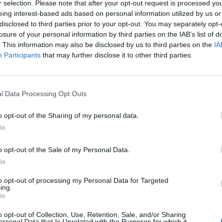
r selection. Please note that after your opt-out request is processed y
eing interest-based ads based on personal information utilized by us or
ina mielettömään näytökseen, kun Suomi ja
disclosed to third parties prior to your opt-out. You may separately opt-
atsot ottelun TV:stä.
losure of your personal information by third parties on the IAB’s list of
. This information may also be disclosed by us to third parties on the
IA
Participants
that may further disclose it to other third parties.
aina, kun Ruotsi kaatui jatkoajan jälkeen lukemin 4-3.
äsissä alkusarjan viimeisessä ottelussa, kun vastassa on
isi kummankin osalta finaalipaikan, mutta tasapelin
l Data Processing Opt Outs
ikkaan. Sen sijaan USA on jo varmasti finaalissa, joten
o opt-out of the Sharing of my personal data.
In
omi voi yksittäisessä ottelussa venyä ihmeisiin.
htipelaajia, joten eiköhän yksi Connor McDavid taas
o opt-out of the Sale of my Personal Data.
In
to opt-out of processing my Personal Data for Targeted
Mainos:
ing.
In
o opt-out of Collection, Use, Retention, Sale, and/or Sharing
ersonal Data that Is Unrelated with the Purposes for which it