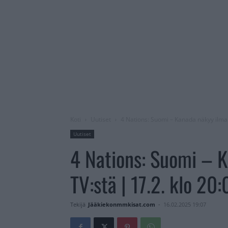
Koti
Uutiset
4 Nations: Suomi – Kanada näkyy ilmais
Uutiset
4 Nations: Suomi – K
TV:stä | 17.2. klo 20
Tekijä
Jääkiekonmmkisat.com
-
16.02.2025 19:07