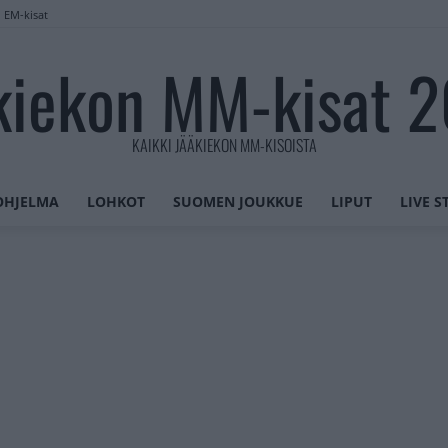
n EM-kisat
kiekon MM-kisat 
KAIKKI JÄÄKIEKON MM-KISOISTA
OHJELMA
LOHKOT
SUOMEN JOUKKUE
LIPUT
LIVE 