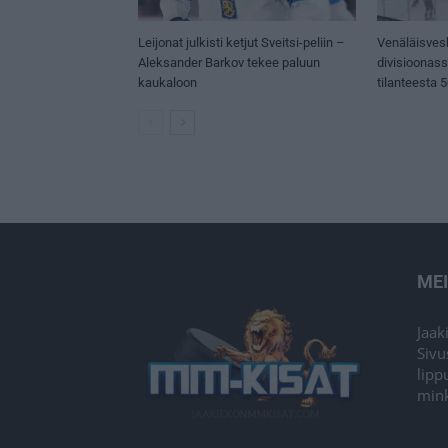
Leijonat julkisti ketjut Sveitsi-peliin –
Venäläisves
Aleksander Barkov tekee paluun
divisioonas
kaukaloon
tilanteesta 
ME
Jaak
Sivu
lipp
mink