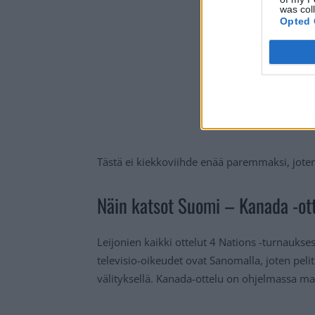
was col
Opted 
Tästä ei kiekkoviihde enää paremmaksi, joten 
Näin katsot Suomi – Kanada -ott
Leijonien kaikki ottelut 4 Nations -turnauks
televisio-oikeudet ovat Sanomalla, joten pe
välityksellä. Kanada-ottelu on ohjelmassa m