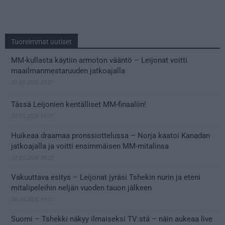
Tuoreimmat uutiset
MM-kullasta käytiin armoton vääntö – Leijonat voitti
maailmanmestaruuden jatkoajalla
31.05.2026 23:27
Tässä Leijonien kentälliset MM-finaaliin!
31.05.2026 18:37
Huikeaa draamaa pronssiottelussa – Norja kaatoi Kanadan
jatkoajalla ja voitti ensimmäisen MM-mitalinsa
31.05.2026 18:25
Vakuuttava esitys – Leijonat jyräsi Tshekin nurin ja eteni
mitalipeleihin neljän vuoden tauon jälkeen
28.05.2026 19:11
Suomi – Tshekki näkyy ilmaiseksi TV:stä – näin aukeaa live