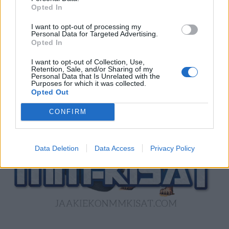
Opted In
MM-kisoihin tulee tarjolle myös VIP-paketteja, jotka tarjoavat
I want to opt-out of processing my
Personal Data for Targeted Advertising.
katsojalle maksimaalisen elämyksen. MM 2025 VIP-paketit
Opted In
ovat varsin tyyriitä, mutta tarjoavat ostajalle ikimuistoisen
kokemuksen.
I want to opt-out of Collection, Use,
Retention, Sale, and/or Sharing of my
Personal Data that Is Unrelated with the
Purposes for which it was collected.
Opted Out
CONFIRM
Data Deletion
Data Access
Privacy Policy