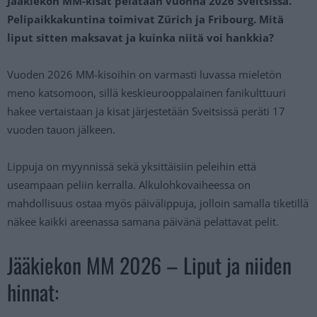
Jääkiekon MM-kisat pelataan vuonna 2026 Sveitsissä.
Pelipaikkakuntina toimivat Zürich ja Fribourg. Mitä
liput sitten maksavat ja kuinka niitä voi hankkia?
Vuoden 2026 MM-kisoihin on varmasti luvassa mieletön
meno katsomoon, sillä keskieurooppalainen fanikulttuuri
hakee vertaistaan ja kisat järjestetään Sveitsissä peräti 17
vuoden tauon jälkeen.
Lippuja on myynnissä sekä yksittäisiin peleihin että
useampaan peliin kerralla. Alkulohkovaiheessa on
mahdollisuus ostaa myös päivälippuja, jolloin samalla tiketillä
näkee kaikki areenassa samana päivänä pelattavat pelit.
Jääkiekon MM 2026 – Liput ja niiden
hinnat: