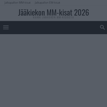
Jalkapallon MM-kisat
Jalkapallon EM-kisat
Jääkiekon MM-kisat 2026
KAIKKI JÄÄKIEKON MM-KISOISTA