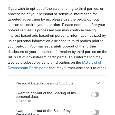
If you wish to opt-out of the sale, sharing to third parties, or
processing of your personal or sensitive information for
targeted advertising by us, please use the below opt-out
section to confirm your selection. Please note that after your
opt-out request is processed you may continue seeing
interest-based ads based on personal information utilized by
us or personal information disclosed to third parties prior to
Lippupaketit:
your opt-out. You may separately opt-out of the further
disclosure of your personal information by third parties on the
IAB’s list of downstream participants. This information may
also be disclosed by us to third parties on the
IAB’s List of
Yleensä MM-kisoihin on tarjolla useita erilaisia räätälöityä
Downstream Participants
that may further disclose it to other
lippupaketteja, joten kuluttajat pääsevät valitsemaan
third parties.
todellakin mieluisimmat ottelut.
Personal Data Processing Opt Outs
Yksinkertaisin lippupaketti on päivälippu, joka oikeuttaa
I want to opt-out of the Sharing of my
kaikkiin sinä päivänä hallissa pelattaviin otteluihin.
personal data.
Opted In
MM 2026 – VIP-paketit:
I want to opt-out of the Sale of my
Personal Data.