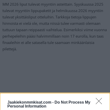
MM 2026 liput tulevat myyntiin asteittain. Syyskuussa 2025
tulevat myyntiin lippupaketit ja helmikuussa 2026 myyntiin
tulevat yksittäisliput otteluihin. Tarkkoja tietoja lippujen
hinnoista ei vielä ole, mutta niissä tulee varmasti olemaan
tuttuun tapaan reippaasti vaihtelua. Esimerkiksi viime vuonna
perhepeleihin pääsi halvimmillaan noin 17 eurolla, kun taas
finaaleihin ei alle satasella tule saamaan minkäänlaisia
pilettejä.
Jaakiekonmmkisat.com -
Do Not Process My
Personal Information