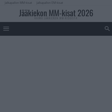
Jalkapallon MM-kisat
Jalkapallon EM-kisat
Jääkiekon MM-kisat 2026
KAIKKI JÄÄKIEKON MM-KISOISTA