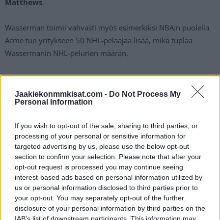
Matthews
.
Wasserman toimii vahvasti myös esimerkiksi NBA:n puolella.
Acme tuo yritykseen 50 NHL-pelaajaa lisää, mikä tuplaa
Wassermanin NHL-pelurien määrän.
Lue myös:
Jaakiekonmmkisat.com -
Do Not Process My
Personal Information
NHL:n yleisökeskiarvot kaudella 2019-2020 – tässä viiden
kärki!
If you wish to opt-out of the sale, sharing to third parties, or
processing of your personal or sensitive information for
IIHF puolustaa ainoana lajiliittona Venäjää doping-
targeted advertising by us, please use the below opt-out
skandaalissa
section to confirm your selection. Please note that after your
opt-out request is processed you may continue seeing
interest-based ads based on personal information utilized by
us or personal information disclosed to third parties prior to
your opt-out. You may separately opt-out of the further
disclosure of your personal information by third parties on the
IAB’s list of downstream participants. This information may