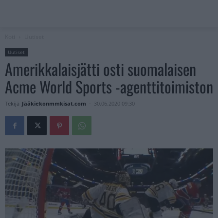
Koti
Uutiset
Uutiset
Amerikkalaisjätti osti suomalaisen
Acme World Sports -agenttitoimiston
Tekijä
Jääkiekonmmkisat.com
-
30.06.2020 09:30