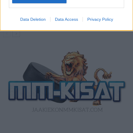
Kanada – USA klo 15:10 – näin katsot
ottelun ilmaiseksi TV:stä
Data Deletion
Data Access
Privacy Policy