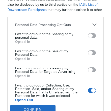
also be disclosed by us to third parties on the
IAB’s List of
Downstream Participants
that may further disclose it to other
third parties.
Edellinen artikkeli
Seuraava artikkeli
Personal Data Processing Opt Outs
NHL:n yleisökeskiarvot
Lähde: Markus Granlund siirtyy
kaudella 2019-2020 – tässä
KHL:ään – uusi seura Salavat
I want to opt-out of the Sharing of my
viiden kärki!
Ufa
personal data.
Opted In
I want to opt-out of the Sale of my
LIITTYVÄT ARTIKKELIT
LISÄÄ TEKIJÄLTÄ
Personal Data.
Opted In
Leijonat julkisti ketjut Sveitsi-peliin –
I want to opt-out of processing my
Personal Data for Targeted Advertising.
Aleksander Barkov tekee paluun
Opted In
kaukaloon
I want to opt-out of Collection, Use,
Retention, Sale, and/or Sharing of my
Venäläisveskari sekosi Suomen 2.
Personal Data that Is Unrelated with the
Purposes for which it was collected.
divisioonassa – sai samasta tilanteesta
Opted Out
50 jäähyminuuttia
CONFIRM