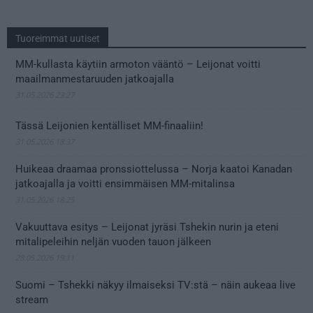
Tuoreimmat uutiset
MM-kullasta käytiin armoton vääntö – Leijonat voitti
maailmanmestaruuden jatkoajalla
31.05.2026 23:27
Tässä Leijonien kentälliset MM-finaaliin!
31.05.2026 18:37
Huikeaa draamaa pronssiottelussa – Norja kaatoi Kanadan
jatkoajalla ja voitti ensimmäisen MM-mitalinsa
31.05.2026 18:25
Vakuuttava esitys – Leijonat jyräsi Tshekin nurin ja eteni
mitalipeleihin neljän vuoden tauon jälkeen
28.05.2026 19:11
Suomi – Tshekki näkyy ilmaiseksi TV:stä – näin aukeaa live
stream