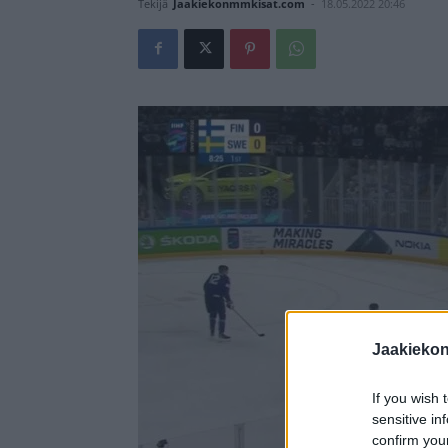
Tekijä
Jaakiekonmmkisat.com
-
18.05.2022 20:46
Jaakieko
If you wish 
sensitive in
confirm you