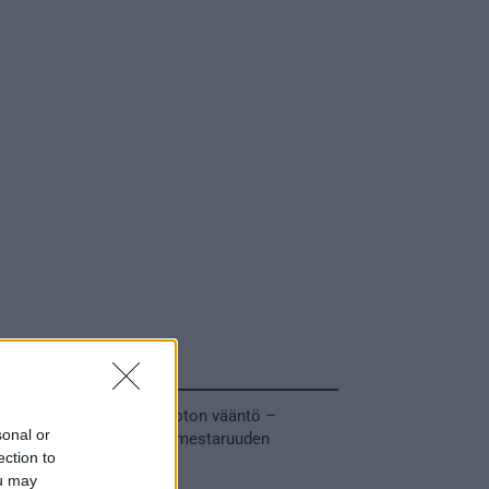
Tuoreimmat uutiset
MM-kullasta käytiin armoton vääntö –
sonal or
Leijonat voitti maailmanmestaruuden
ection to
jatkoajalla
ou may
31.05.2026 23:27