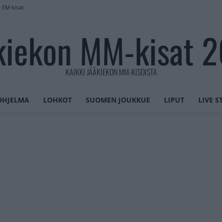
n EM-kisat
kiekon MM-kisat 
KAIKKI JÄÄKIEKON MM-KISOISTA
OHJELMA
LOHKOT
SUOMEN JOUKKUE
LIPUT
LIVE 