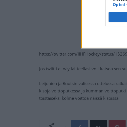
Opted 
https://twitter.com/IIHFHockey/status/15
Jos twiitti ei näy laitteellasi voit katsoa sen 
Leijonien ja Ruotsin välisessä ottelussa ratk
kisoja voittoputkessa ja kumman voittoputki
toistaiseksi kolme voittoa näissä kisoissa.