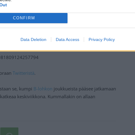
Out
CONFIRM
Data Deletion
Data Access
Privacy Policy
26981809124257794
suoraan
Twitteristä
.
aistaan se, kumpi
B-lohkon
joukkueista pääsee jatkamaan
 katkeaa keskiviikkona. Kummallakin on allaan