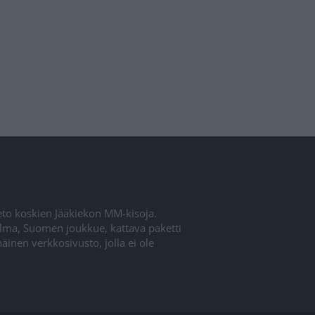
ieto koskien Jääkiekon MM-kisoja.
elma, Suomen joukkue, kattava paketti
inen verkkosivusto, jolla ei ole