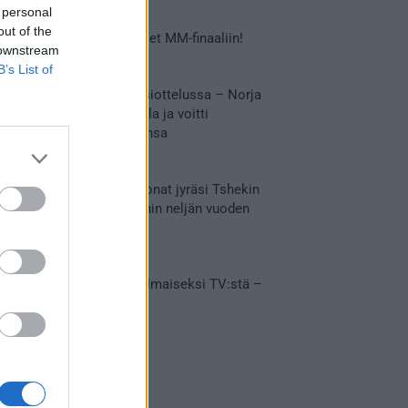
 personal
out of the
Tässä Leijonien kentälliset MM-finaaliin!
 downstream
31.05.2026 18:37
B’s List of
Huikeaa draamaa pronssiottelussa – Norja
kaatoi Kanadan jatkoajalla ja voitti
ensimmäisen MM-mitalinsa
31.05.2026 18:25
Vakuuttava esitys – Leijonat jyräsi Tshekin
nurin ja eteni mitalipeleihin neljän vuoden
tauon jälkeen
28.05.2026 19:11
Suomi – Tshekki näkyy ilmaiseksi TV:stä –
näin aukeaa live stream
28.05.2026 15:09