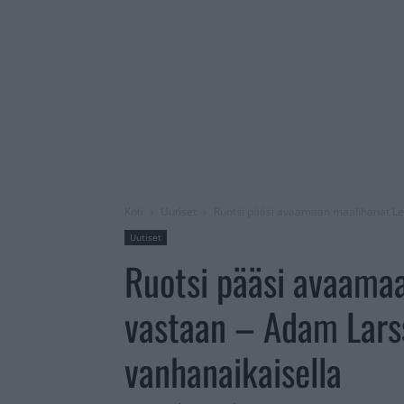
Koti
Uutiset
Ruotsi pääsi avaamaan maalihanat Leij
Uutiset
Ruotsi pääsi avaamaa
vastaan – Adam Larss
vanhanaikaisella