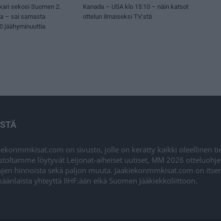
kari sekosi Suomen 2.
Kanada – USA klo 15:10 – näin katsot
sa – sai samasta
ottelun ilmaiseksi TV:stä
50 jäähyminuuttia
ISTÄ
iekonmmkisat.com on sivusto, jolle on kerätty kaikki oleellinen t
stoltamme löytyvät Leijonat-aiheiset uutiset, MM 2026 otteluohj
ujen hinnoista sekä paljon muuta. Jaakiekonmmkisat.com on itsenä
äänlaista yhteyttä IIHF:ään eikä Suomen Jääkiekkoliittoon.