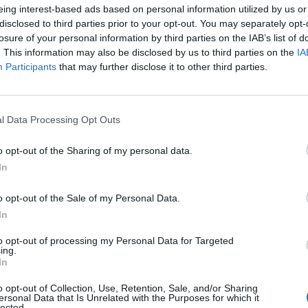
eing interest-based ads based on personal information utilized by us or
disclosed to third parties prior to your opt-out. You may separately opt-
losure of your personal information by third parties on the IAB’s list of
ssa Leijona vastaan. Adam Larsson iski kiekon ohi
. This information may also be disclosed by us to third parties on the
IA
Participants
that may further disclose it to other third parties.
 vanhanaikaisella.
melta hyvin. Se pääsi luomaan useita tekopaikkoja
l Data Processing Opt Outs
ollut yllätettävissä.
o opt-out of the Sharing of my personal data.
en Ruotsi pääsi avaamaan ottelun maalihanat.
Adam
In
 ohi
Harri Säterin
vanhanaikaisella hieman
 alta.
o opt-out of the Sale of my Personal Data.
In
Mainos:
to opt-out of processing my Personal Data for Targeted
ing.
In
o opt-out of Collection, Use, Retention, Sale, and/or Sharing
ersonal Data that Is Unrelated with the Purposes for which it
lected.