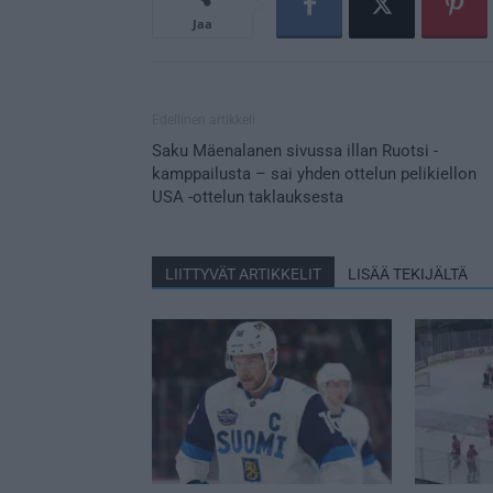
Jaa
Edellinen artikkeli
Saku Mäenalanen sivussa illan Ruotsi -
kamppailusta – sai yhden ottelun pelikiellon
USA -ottelun taklauksesta
LIITTYVÄT ARTIKKELIT
LISÄÄ TEKIJÄLTÄ