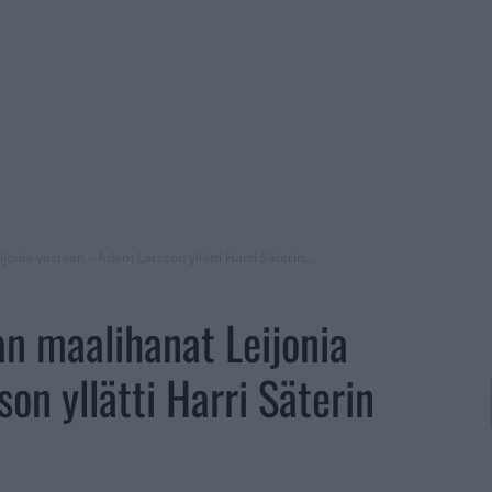
onia vastaan – Adam Larsson yllätti Harri Säterin...
n maalihanat Leijonia
on yllätti Harri Säterin