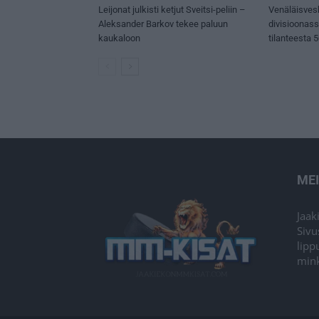
Leijonat julkisti ketjut Sveitsi-peliin –
Venäläisves
Aleksander Barkov tekee paluun
divisioonas
kaukaloon
tilanteesta 
ME
Jaak
Sivu
lipp
mink