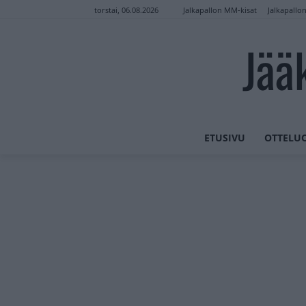
Jalkapallon MM-kisat
Jalkapallo
torstai, 06.08.2026
Jää
ETUSIVU
OTTELU