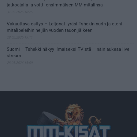
jatkoajalla ja voitti ensimmäisen MM-mitalinsa
31.05.2026 18:25
Vakuuttava esitys – Leijonat jyräsi Tshekin nurin ja eteni
mitalipeleihin neljän vuoden tauon jälkeen
28.05.2026 19:11
Suomi – Tshekki näkyy ilmaiseksi TV:stä – näin aukeaa live
stream
28.05.2026 15:09