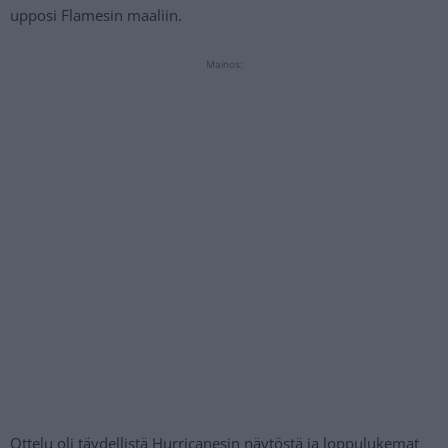
upposi Flamesin maaliin.
Mainos:
Ottelu oli täydellistä Hurricanesin näytöstä ja loppulukemat