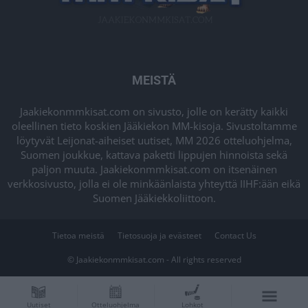
MEISTÄ
Jaakiekonmmkisat.com on sivusto, jolle on kerätty kaikki
oleellinen tieto koskien Jääkiekon MM-kisoja. Sivustoltamme
löytyvät Leijonat-aiheiset uutiset, MM 2026 otteluohjelma,
Suomen joukkue, kattava paketti lippujen hinnoista sekä
paljon muuta. Jaakiekonmmkisat.com on itsenäinen
verkkosivusto, jolla ei ole minkäänlaista yhteyttä IIHF:ään eikä
Suomen Jääkiekkoliittoon.
Tietoa meistä
Tietosuoja ja evästeet
Contact Us
© Jaakiekonmmkisat.com - All rights reserved
Uutiset
Otteluohjelma
Lohkot