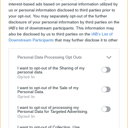
interest-based ads based on personal information utilized by
us or personal information disclosed to third parties prior to
Jos video ei näy, voit katsoa sen myös
Sportsnetin
your opt-out. You may separately opt-out of the further
YouTubessa.
disclosure of your personal information by third parties on the
IAB’s list of downstream participants. This information may
also be disclosed by us to third parties on the
IAB’s List of
Downstream Participants
that may further disclose it to other
third parties.
Personal Data Processing Opt Outs
I want to opt-out of the Sharing of my
personal data.
Opted In
Edellinen artikkeli
Seuraava artikkeli
I want to opt-out of the Sale of my
Jesse Joensuulta mahtavaa
Jääkiekon naisten MM-kisat
Personal Data.
eläytymistä – kannusti fanien
2024 – otteluohjelma ja
Opted In
seisomakatsomossa Ässiä
Suomen joukkue
I want to opt-out of processing my
Personal Data for Targeted Advertising.
Opted In
LIITTYVÄT ARTIKKELIT
LISÄÄ TEKIJÄLTÄ
I want to opt-out of Collection, Use,