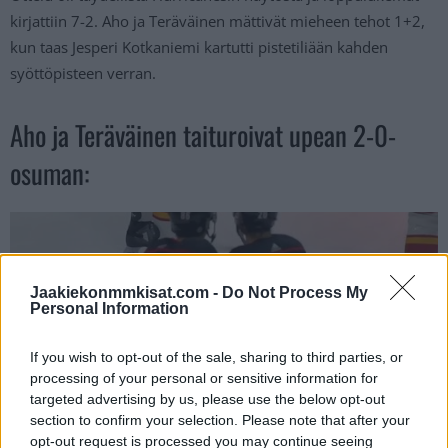
kirjattiin 7-2. Aho ja Teräväinen mättivät mieheen tehot 1+2,
kun taas Jesperi Kotkaniemi kartutti pistetiliään kahden
syöttöpisteen verran.
Aho ja Teräväinen taituroivat upean 2-0-
osuman:
Jaakiekonmmkisat.com -
Do Not Process My
Personal Information
If you wish to opt-out of the sale, sharing to third parties, or
processing of your personal or sensitive information for
targeted advertising by us, please use the below opt-out
section to confirm your selection. Please note that after your
opt-out request is processed you may continue seeing