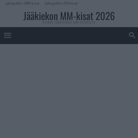
Jalkapallon MM-kisat
Jalkapallon EM-kisat
Jääkiekon MM-kisat 2026
KAIKKI JÄÄKIEKON MM-KISOISTA