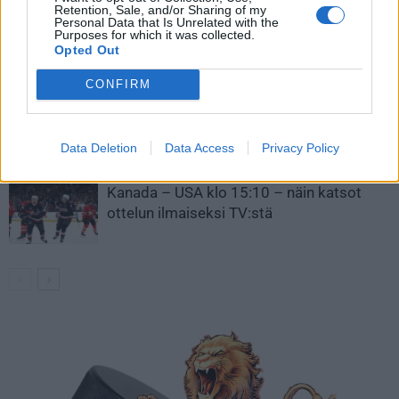
Retention, Sale, and/or Sharing of my
Leijonat julkisti ketjut Sveitsi-peliin –
Personal Data that Is Unrelated with the
Purposes for which it was collected.
Aleksander Barkov tekee paluun
Opted Out
kaukaloon
CONFIRM
Venäläisveskari sekosi Suomen 2.
divisioonassa – sai samasta tilanteesta
50 jäähyminuuttia
Data Deletion
Data Access
Privacy Policy
Kanada – USA klo 15:10 – näin katsot
ottelun ilmaiseksi TV:stä