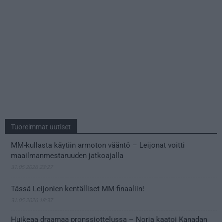
Tuoreimmat uutiset
MM-kullasta käytiin armoton vääntö – Leijonat voitti
maailmanmestaruuden jatkoajalla
31.05.2026 23:27
Tässä Leijonien kentälliset MM-finaaliin!
31.05.2026 18:37
Huikeaa draamaa pronssiottelussa – Norja kaatoi Kanadan