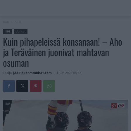
Koti
NHL
NHL
Uutiset
Kuin pihapeleissä konsanaan! – Aho
ja Teräväinen juonivat mahtavan
osuman
Tekijä
Jääkiekonmmkisat.com
-
11.03.2024 08:52