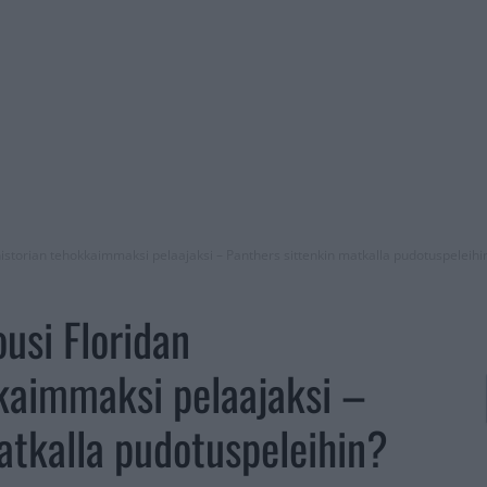
istorian tehokkaimmaksi pelaajaksi – Panthers sittenkin matkalla pudotuspeleihi
usi Floridan
kaimmaksi pelaajaksi –
atkalla pudotuspeleihin?