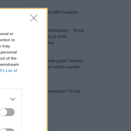
Tässä Leijonien kentälliset MM-finaaliin!
31.05.2026 18:37
Huikeaa draamaa pronssiottelussa – Norja
sonal or
kaatoi Kanadan jatkoajalla ja voitti
ection to
ensimmäisen MM-mitalinsa
ou may
31.05.2026 18:25
 personal
out of the
Vakuuttava esitys – Leijonat jyräsi Tshekin
 downstream
nurin ja eteni mitalipeleihin neljän vuoden
B’s List of
tauon jälkeen
28.05.2026 19:11
Suomi – Tshekki näkyy ilmaiseksi TV:stä –
näin aukeaa live stream
28.05.2026 15:09