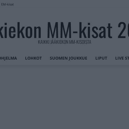
n EM-kisat
kiekon MM-kisat 
KAIKKI JÄÄKIEKON MM-KISOISTA
OHJELMA
LOHKOT
SUOMEN JOUKKUE
LIPUT
LIVE 