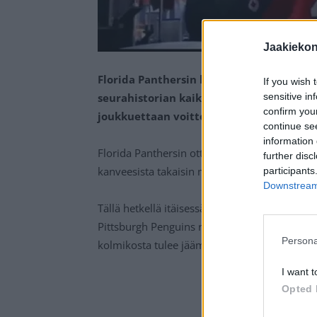
Jaakieko
Florida Panthersin kapteeni Aleksander 
If you wish 
seurahistorian kaikkien aikojen tehokka
sensitive in
confirm you
joukkuettaan voittoon, joka sysäsi pan
continue se
information 
Florida Panthersin otteet NHL:ssä ovat olleet
further disc
kanveesista takaisin mukaan taisteluun ja vi
participants
Downstream 
Tällä hetkellä itäisessä konferenssissa näyttää
Pittsburgh Penguins ratkaisevat keskenään k
Persona
kolmikosta tulee jäämään ulos pudotuspeleis
I want t
Opted 