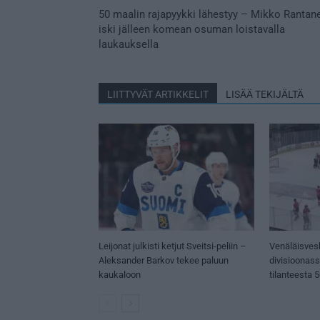
50 maalin rajapyykki lähestyy – Mikko Rantan
iski jälleen komean osuman loistavalla
laukauksella
LIITTYVÄT ARTIKKELIT
LISÄÄ TEKIJÄLTÄ
Leijonat julkisti ketjut Sveitsi-peliin –
Venäläisves
Aleksander Barkov tekee paluun
divisioonas
kaukaloon
tilanteesta 