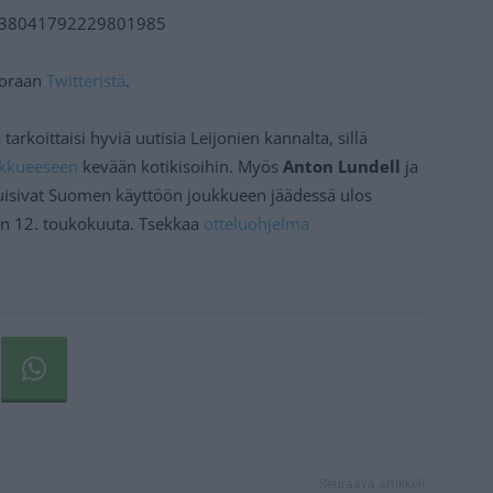
/1638041792229801985
suoraan
Twitteristä
.
arkoittaisi hyviä uutisia Leijonien kannalta, sillä
kkueeseen
kevään kotikisoihin. Myös
Anton Lundell
ja
isivat Suomen käyttöön joukkueen jäädessä ulos
iin 12. toukokuuta. Tsekkaa
otteluohjelma
Seuraava artikkeli