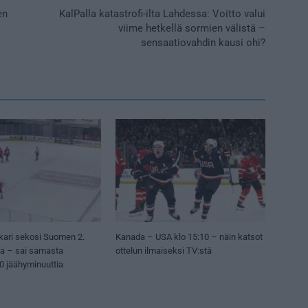
en
KalPalla katastrofi-ilta Lahdessa: Voitto valui
viime hetkellä sormien välistä –
sensaatiovahdin kausi ohi?
kari sekosi Suomen 2.
Kanada – USA klo 15:10 – näin katsot
sa – sai samasta
ottelun ilmaiseksi TV:stä
50 jäähyminuuttia