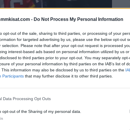
nmmkisat.com -
Do Not Process My Personal Information
Barkov nousi viime yönä yhdellä syöttöpisteellä
to opt-out of the sale, sharing to third parties, or processing of your per
immaksi pelaajaksi. Barkov oli auttamassa
formation for targeted advertising by us, please use the below opt-out s
r selection. Please note that after your opt-out request is processed y
tterilaumaa taas lähemmäs pudotuspelejä.
eing interest-based ads based on personal information utilized by us or
disclosed to third parties prior to your opt-out. You may separately opt-
 viime aikoina niin hyviä, että joukkue on noussut
losure of your personal information by third parties on the IAB’s list of
ime yön voiton myötä taas kiinni pudotuspelipaikkaan.
. This information may also be disclosed by us to third parties on the
IA
Participants
that may further disclose it to other third parties.
 siltä, että New York Islanders, Florida Panthers ja
ahden viimeisen pudotuspelipaikan kohtalon. Yksi tästä
l Data Processing Opt Outs
tä.
o opt-out of the Sharing of my personal data.
Mainos:
In