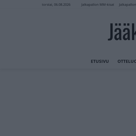
Jalkapallon MM-kisat
Jalkapallo
torstai, 06.08.2026
Jää
ETUSIVU
OTTELU