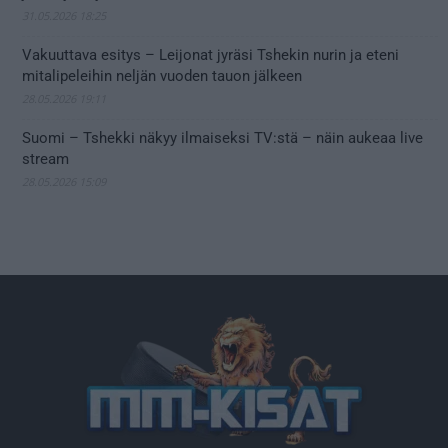
31.05.2026 18:25
Vakuuttava esitys – Leijonat jyräsi Tshekin nurin ja eteni
mitalipeleihin neljän vuoden tauon jälkeen
28.05.2026 19:11
Suomi – Tshekki näkyy ilmaiseksi TV:stä – näin aukeaa live
stream
28.05.2026 15:09