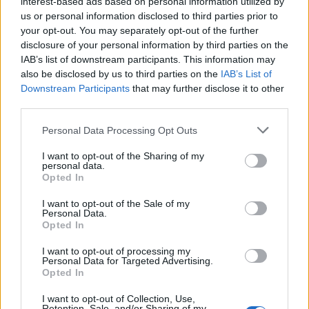
interest-based ads based on personal information utilized by
Jos video 5-1-maalista ei näy, voit katsoa sen
B/R Open Icen
us or personal information disclosed to third parties prior to
your opt-out. You may separately opt-out of the further
X-tilillä
.
disclosure of your personal information by third parties on the
IAB’s list of downstream participants. This information may
also be disclosed by us to third parties on the
IAB’s List of
Downstream Participants
that may further disclose it to other
third parties.
Personal Data Processing Opt Outs
I want to opt-out of the Sharing of my
personal data.
Opted In
Edellinen artikkeli
Seuraava artikkeli
David Pastrnak ja Matthew
Uudelle NHL-joukkueelle
I want to opt-out of the Sale of my
Tkachuk ottivat myllyn –
äänestetään nimi – tässä
Personal Data.
Opted In
sopivat tappelusta jo etukäteen
vaihtoehdot!
I want to opt-out of processing my
Personal Data for Targeted Advertising.
Opted In
LIITTYVÄT ARTIKKELIT
LISÄÄ TEKIJÄLTÄ
I want to opt-out of Collection, Use,
Retention, Sale, and/or Sharing of my