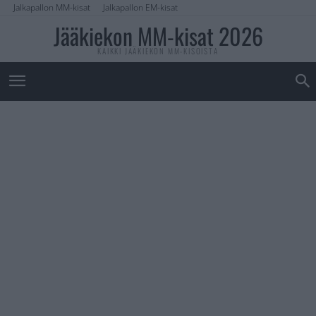
Jalkapallon MM-kisat
Jalkapallon EM-kisat
Jääkiekon MM-kisat 2026
KAIKKI JÄÄKIEKON MM-KISOISTA