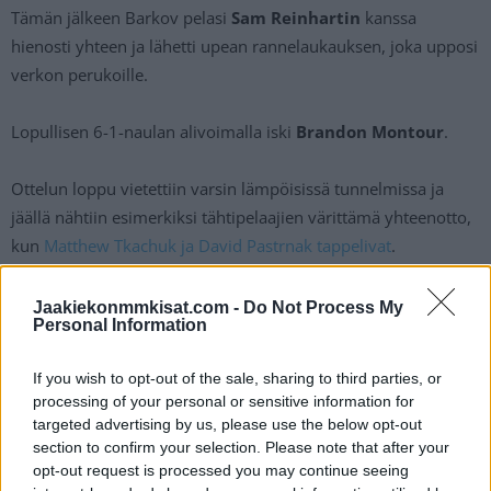
Tämän jälkeen Barkov pelasi
Sam Reinhartin
kanssa
hienosti yhteen ja lähetti upean rannelaukauksen, joka upposi
verkon perukoille.
Lopullisen 6-1-naulan alivoimalla iski
Brandon Montour
.
Ottelun loppu vietettiin varsin lämpöisissä tunnelmissa ja
jäällä nähtiin esimerkiksi tähtipelaajien värittämä yhteenotto,
kun
Matthew Tkachuk ja David Pastrnak tappelivat
.
Aleksander Barkov maalasi kahdesti:
Jaakiekonmmkisat.com -
Do Not Process My
Personal Information
https://twitter.com/BR_OpenIce/status/17883869163180321
If you wish to opt-out of the sale, sharing to third parties, or
24
processing of your personal or sensitive information for
targeted advertising by us, please use the below opt-out
section to confirm your selection. Please note that after your
https://twitter.com/Sportsnet/status/1788371821856710963
opt-out request is processed you may continue seeing