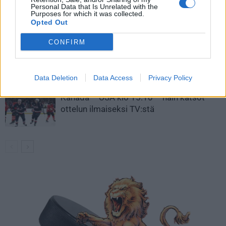
Leijonat julkisti ketjut Sveitsi-peliin –
Personal Data that Is Unrelated with the
Aleksander Barkov tekee paluun
Purposes for which it was collected.
Opted Out
kaukaloon
CONFIRM
Venäläisveskari sekosi Suomen 2.
divisioonassa – sai samasta tilanteesta
50 jäähyminuuttia
Data Deletion
Data Access
Privacy Policy
Kanada – USA klo 15:10 – näin katsot
ottelun ilmaiseksi TV:stä