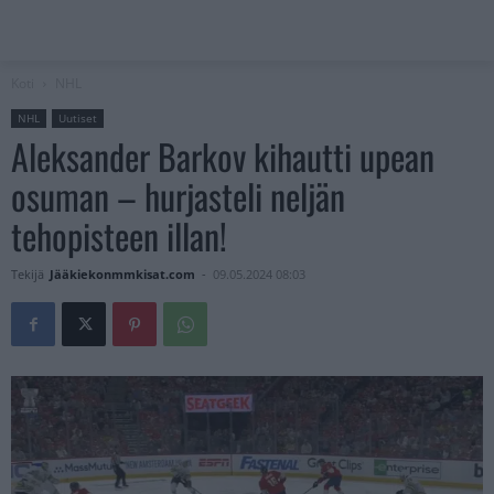
Koti
NHL
NHL
Uutiset
Aleksander Barkov kihautti upean
osuman – hurjasteli neljän
tehopisteen illan!
Tekijä
Jääkiekonmmkisat.com
-
09.05.2024 08:03