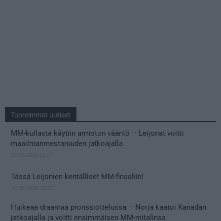
Tuoreimmat uutiset
MM-kullasta käytiin armoton vääntö – Leijonat voitti
maailmanmestaruuden jatkoajalla
31.05.2026 23:27
Tässä Leijonien kentälliset MM-finaaliin!
31.05.2026 18:37
Huikeaa draamaa pronssiottelussa – Norja kaatoi Kanadan
jatkoajalla ja voitti ensimmäisen MM-mitalinsa