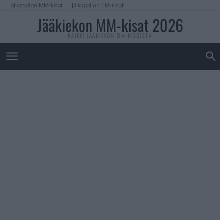
Jalkapallon MM-kisat
Jalkapallon EM-kisat
Jääkiekon MM-kisat 2026
KAIKKI JÄÄKIEKON MM-KISOISTA