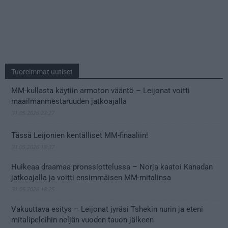
Tuoreimmat uutiset
MM-kullasta käytiin armoton vääntö – Leijonat voitti
maailmanmestaruuden jatkoajalla
31.05.2026 23:27
Tässä Leijonien kentälliset MM-finaaliin!
31.05.2026 18:37
Huikeaa draamaa pronssiottelussa – Norja kaatoi Kanadan
jatkoajalla ja voitti ensimmäisen MM-mitalinsa
31.05.2026 18:25
Vakuuttava esitys – Leijonat jyräsi Tshekin nurin ja eteni
mitalipeleihin neljän vuoden tauon jälkeen