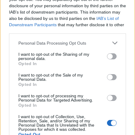
disclosure of your personal information by third parties on the
IAB’s list of downstream participants. This information may
also be disclosed by us to third parties on the
IAB’s List of
Downstream Participants
that may further disclose it to other
third parties.
Personal Data Processing Opt Outs
Edellinen artikkeli
Seuraava artikkeli
KalPalla katastrofi-ilta
Miro Heiskasen älytön
I want to opt-out of the Sharing of my
Lahdessa: Voitto valui viime
pisteputki jatkuu – iski yhden
personal data.
Opted In
hetkellä sormien välistä –
osuman ja alusti tasoituksen
sensaatiovahdin kausi ohi?
alle sekunti ennen loppua
I want to opt-out of the Sale of my
Personal Data.
Opted In
LIITTYVÄT ARTIKKELIT
LISÄÄ TEKIJÄLTÄ
I want to opt-out of processing my
Personal Data for Targeted Advertising.
Opted In
Leijonat julkisti ketjut Sveitsi-peliin –
Aleksander Barkov tekee paluun
I want to opt-out of Collection, Use,
Retention, Sale, and/or Sharing of my
kaukaloon
Personal Data that Is Unrelated with the
Purposes for which it was collected.
Opted Out