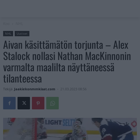
Koti
NHL
NHL
Uutiset
Aivan käsittämätön torjunta – Alex
Stalock nollasi Nathan MacKinnonin
varmalta maalilta näyttäneessä
tilanteessa
Tekijä
Jaakiekonmmkisat.com
-
21.03.2023 08:56