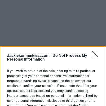
Alex Stalock nappaa haamupelastuksen
Jaakiekonmmkisat.com -
Do Not Process My
Personal Information
Nathan MacKinnonin edestä
If you wish to opt-out of the sale, sharing to third parties, or
processing of your personal or sensitive information for
https://twitter.com/NHL/status/1637991155886424066
targeted advertising by us, please use the below opt-out
section to confirm your selection. Please note that after your
Jos twiitti ei näy laitteellasi voit katsoa sen suoraan
Twitteristä
.
opt-out request is processed you may continue seeing
interest-based ads based on personal information utilized by
us or personal information disclosed to third parties prior to
your opt-out. You may separately opt-out of the further