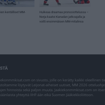
ien kentälliset MM-
Huikeaa draamaa pronssiottelussa –
Norja kaatoi Kanadan jatkoajalla ja
voitti ensimmäisen MM-mitalinsa
ISTÄ
iekonmmkisat.com on sivusto, jolle on kerätty kaikki oleellinen t
stoltamme löytyvät Leijonat-aiheiset uutiset, MM 2026 otteluohj
ujen hinnoista sekä paljon muuta. Jaakiekonmmkisat.com on itsenä
äänlaista yhteyttä IIHF:ään eikä Suomen Jääkiekkoliittoon.