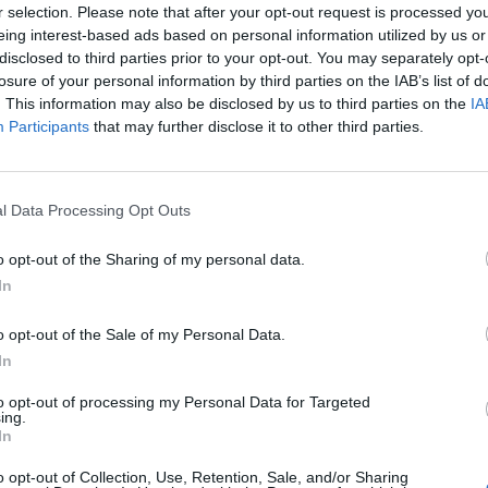
r selection. Please note that after your opt-out request is processed y
eing interest-based ads based on personal information utilized by us or
disclosed to third parties prior to your opt-out. You may separately opt-
losure of your personal information by third parties on the IAB’s list of
kse, kun Chicagon virkaa tekevä päävalmentaja
. This information may also be disclosed by us to third parties on the
IA
Participants
that may further disclose it to other third parties.
että Tre Kronor saa 9. toukokuuta alkaviin
MM-kisoihin
in liitto näet kertoi, että NHL-seura Chicago
l Data Processing Opt Outs
nders Sörensen liittyy Sam Hallamin johtamaan
o opt-out of the Sharing of my personal data.
In
eksi päävalmentajaksi joulukuun viides päivä, kun seura
o opt-out of the Sale of my Personal Data.
on toiminut viime vuosien aikana Chicagon AHL-
In
ntajana.
to opt-out of processing my Personal Data for Targeted
ing.
In
Mainos:
o opt-out of Collection, Use, Retention, Sale, and/or Sharing