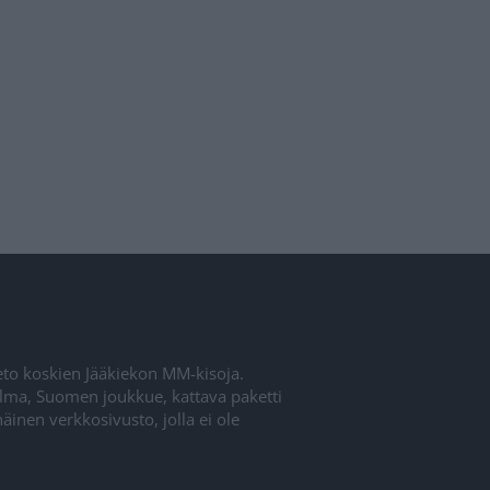
ieto koskien Jääkiekon MM-kisoja.
elma, Suomen joukkue, kattava paketti
inen verkkosivusto, jolla ei ole