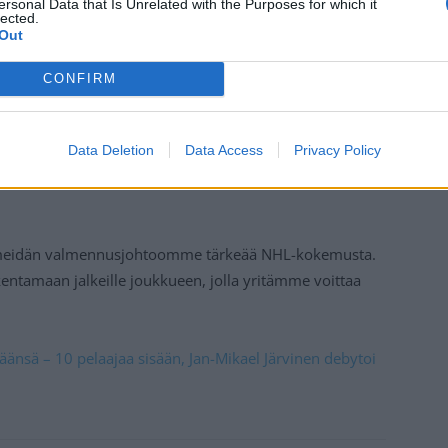
ersonal Data that Is Unrelated with the Purposes for which it
lected.
Out
CONFIRM
Data Deletion
Data Access
Privacy Policy
o meidän valmennusjohtoomme tärkeää NHL-kokemusta.
ntamaan jalkeille joukkueen, jolla yritämme voittaa
määnsä – 10 pelaajaa sisään, Jan-Mikael Järvinen debytoi