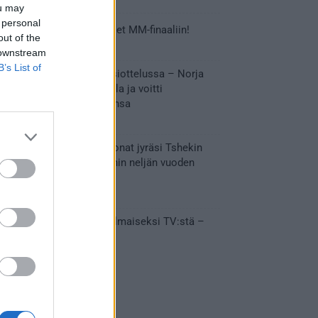
ou may
 personal
Tässä Leijonien kentälliset MM-finaaliin!
out of the
31.05.2026 18:37
 downstream
B’s List of
Huikeaa draamaa pronssiottelussa – Norja
kaatoi Kanadan jatkoajalla ja voitti
ensimmäisen MM-mitalinsa
31.05.2026 18:25
Vakuuttava esitys – Leijonat jyräsi Tshekin
nurin ja eteni mitalipeleihin neljän vuoden
tauon jälkeen
28.05.2026 19:11
Suomi – Tshekki näkyy ilmaiseksi TV:stä –
näin aukeaa live stream
28.05.2026 15:09