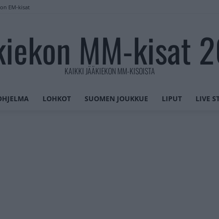
lon EM-kisat
kiekon MM-kisat 
KAIKKI JÄÄKIEKON MM-KISOISTA
OHJELMA
LOHKOT
SUOMEN JOUKKUE
LIPUT
LIVE 