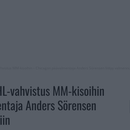
vahvistus MM-kisoihin – Chicagon päävalmentaja Anders Sörensen liittyy valmennu
NHL-vahvistus MM-kisoihin
ntaja Anders Sörensen
iin