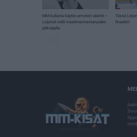
MM-kullasta käytiin armoton vääntö –
Tässä Leijon
Leijonat voitti maailmanmestaruuden
finaaliin!
jatkoajalla
ME
Jaak
Sivu
lipp
mink