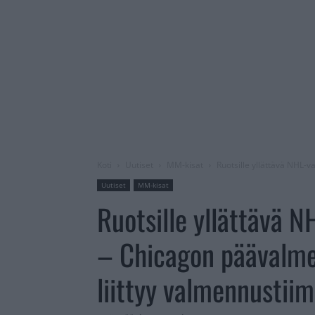
Koti
Uutiset
MM-kisat
Ruotsille yllättävä NHL-
Uutiset
MM-kisat
Ruotsille yllättävä 
– Chicagon päävalme
liittyy valmennustiim