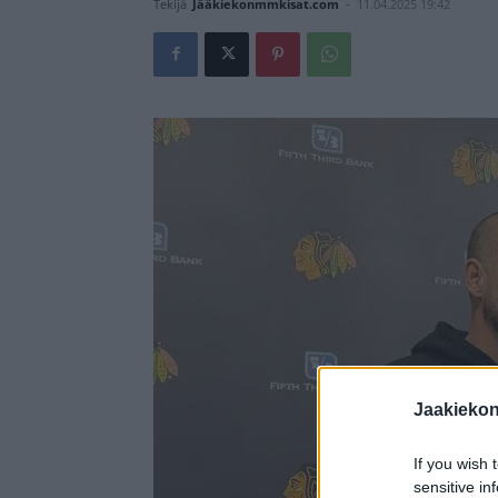
Tekijä
Jääkiekonmmkisat.com
-
11.04.2025 19:42
Jaakieko
If you wish 
sensitive in