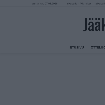
Jalkapallon MM-kisat
Jalkapal
perjantai, 07.08.2026
Jää
ETUSIVU
OTTELU