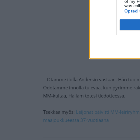
of my P
was col
Opted 
– Otamme ilolla Andersin vastaan. Hän tu
Odotamme innolla tulevaa, kun pyrimme rake
MM-kultaa, Hallam totesi tiedotteessa.
Tsekkaa myös:
Leijonat päivitti MM-leiriryh
maajoukkueessa 37-vuotiaana