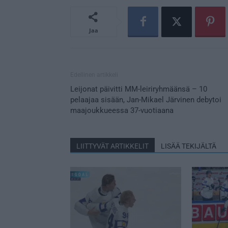
Jaa
Edellinen artikkeli
Leijonat päivitti MM-leiriryhmäänsä – 10
pelaajaa sisään, Jan-Mikael Järvinen debytoi
maajoukkueessa 37-vuotiaana
LIITTYVÄT ARTIKKELIT
LISÄÄ TEKIJÄLTÄ