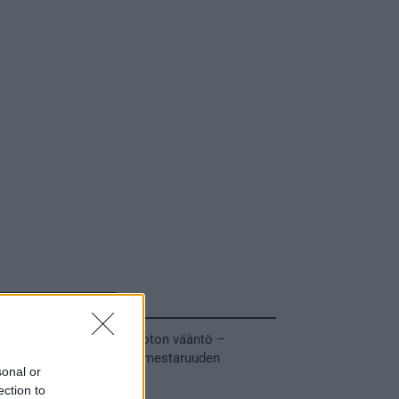
Tuoreimmat uutiset
MM-kullasta käytiin armoton vääntö –
Leijonat voitti maailmanmestaruuden
sonal or
jatkoajalla
ection to
31.05.2026 23:27