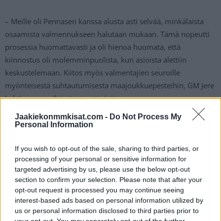
– Meille oli Pennasen kanssa alusta asti selvää, minkälaista
osaamista valmennukseen halutaan mukaan. Tämä nopeutti
prosessia huomattavasti ja oli hienoa huomata, että
kiinnostus oli molemminpuolista, kun asioista alettiin
keskustelemaan. Kiitos myös valmentajien seuroille
myönteisestä suhtautumisesta maajoukkuepesteihin, GM Jere
Lehtinen sanaili
Leijonien tiedotteessa
.
Jaakiekonmmkisat.com -
Do Not Process My
Videovalmentajina Pennasen valmennustiimissä toimivat
Personal Information
Jukka Varmanen
ja
Lauri Merikivi
.
If you wish to opt-out of the sale, sharing to third parties, or
processing of your personal or sensitive information for
Leijonat jatkaa vielä kuluvan kauden
Jukka Jalosen
targeted advertising by us, please use the below opt-out
johtamalla tiimillä, johon kuuluvat päävalmentajan lisäksi
section to confirm your selection. Please note that after your
Mikko Manner, Ari-Pekka
Selin
,
Kari Lehtonen
, sekä
opt-out request is processed you may continue seeing
videovalmentajat
Janne Hietaniemi
ja
Jukka Varmanen
.
interest-based ads based on personal information utilized by
us or personal information disclosed to third parties prior to