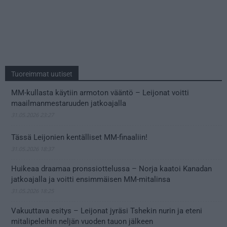
Tuoreimmat uutiset
MM-kullasta käytiin armoton vääntö – Leijonat voitti
maailmanmestaruuden jatkoajalla
31.05.2026 23:27
Tässä Leijonien kentälliset MM-finaaliin!
31.05.2026 18:37
Huikeaa draamaa pronssiottelussa – Norja kaatoi Kanadan
jatkoajalla ja voitti ensimmäisen MM-mitalinsa
31.05.2026 18:25
Vakuuttava esitys – Leijonat jyräsi Tshekin nurin ja eteni
mitalipeleihin neljän vuoden tauon jälkeen