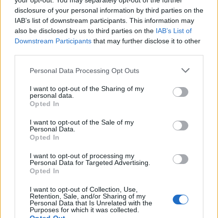
your opt-out. You may separately opt-out of the further
disclosure of your personal information by third parties on the
IAB’s list of downstream participants. This information may
also be disclosed by us to third parties on the
IAB’s List of
Downstream Participants
that may further disclose it to other
third parties.
Personal Data Processing Opt Outs
Edellinen artikkeli
Seuraava artikkeli
I want to opt-out of the Sharing of my
personal data.
Raimo Helminen sai töitä
Heikki Hietanen on
Opted In
Slovakiasta – aloittaa Banska
Jääkiekkoliiton uusi
Bystrican luotsina
puheenjohtaja
I want to opt-out of the Sale of my
Personal Data.
Opted In
LIITTYVÄT ARTIKKELIT
LISÄÄ TEKIJÄLTÄ
I want to opt-out of processing my
Personal Data for Targeted Advertising.
Opted In
Leijonat julkisti ketjut Sveitsi-peliin –
Aleksander Barkov tekee paluun
I want to opt-out of Collection, Use,
Retention, Sale, and/or Sharing of my
kaukaloon
Personal Data that Is Unrelated with the
Purposes for which it was collected.