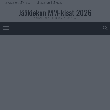
Jalkapallon MM-kisat
Jalkapallon EM-kisat
Jääkiekon MM-kisat 2026
KAIKKI JÄÄKIEKON MM-KISOISTA