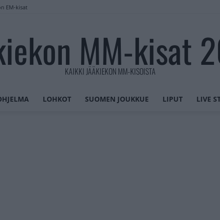
on EM-kisat
kiekon MM-kisat 
KAIKKI JÄÄKIEKON MM-KISOISTA
OHJELMA
LOHKOT
SUOMEN JOUKKUE
LIPUT
LIVE 