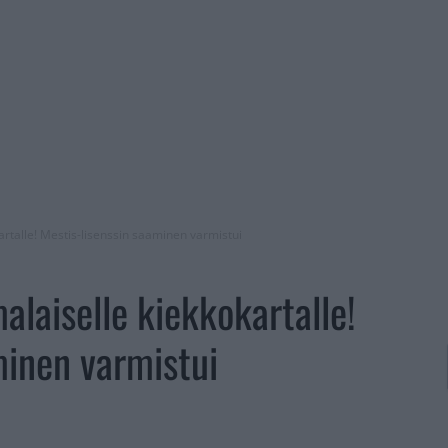
kartalle! Mestis-lisenssin saaminen varmistui
malaiselle kiekkokartalle!
minen varmistui