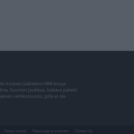
ieto koskien Jääkiekon MM-kisoja.
elma, Suomen joukkue, kattava paketti
inen verkkosivusto, jolla ei ole
Tietoa meistä
Tietosuoja ja evästeet
Contact Us