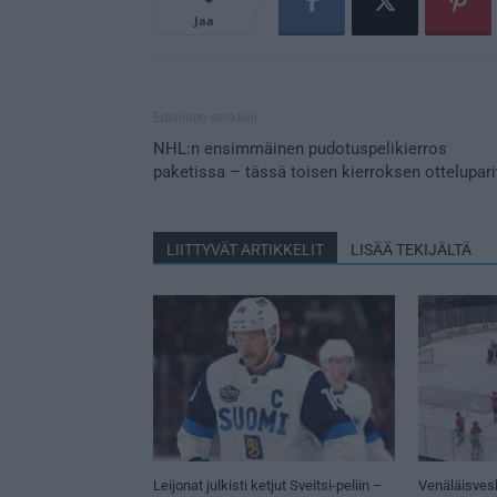
Jaa
Edellinen artikkeli
NHL:n ensimmäinen pudotuspelikierros
paketissa – tässä toisen kierroksen ottelupari
LIITTYVÄT ARTIKKELIT
LISÄÄ TEKIJÄLTÄ
Leijonat julkisti ketjut Sveitsi-peliin –
Venäläisves