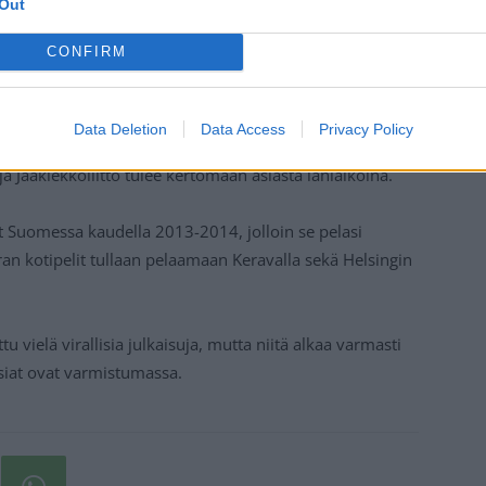
Out
CONFIRM
Data Deletion
Data Access
Privacy Policy
a Jääkiekkoliitto tulee kertomaan asiasta lähiaikoina.
ut Suomessa kaudella 2013-2014, jolloin se pelasi
ran kotipelit tullaan pelaamaan Keravalla sekä Helsingin
tu vielä virallisia julkaisuja, mutta niitä alkaa varmasti
siat ovat varmistumassa.