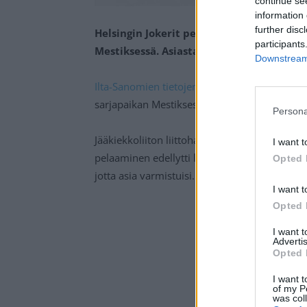
continue se
information 
further disc
Helsingin Jokerit pelaa kaudella 2023-20
participants
Mestiksessä. Asiasta uutisoi Ilta-Sanomat
Downstream 
Ilta-Sanomien tietojen mukaan
Mestiksen lis
sarjapaikan Mestiksestä kaudelle 2023-2024.
Persona
Jääkiekkoliiton liittohallitus myönsi ehdolli
I want t
pelaaminen edellytti lisenssin saamista. Tähän 
Opted 
jotta asia varmistuisi.
I want t
Opted 
I want 
Advertis
Opted 
I want t
of my P
was col