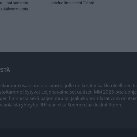
sa – sai samasta
ottelun ilmaiseksi TV:stä
50 jäähyminuuttia
ISTÄ
iekonmmkisat.com on sivusto, jolle on kerätty kaikki oleellinen t
stoltamme löytyvät Leijonat-aiheiset uutiset, MM 2026 otteluohj
ujen hinnoista sekä paljon muuta. Jaakiekonmmkisat.com on itsenä
äänlaista yhteyttä IIHF:ään eikä Suomen Jääkiekkoliittoon.