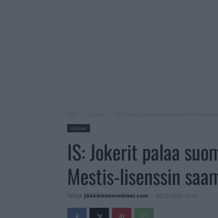
Koti
Uutiset
IS: Jokerit palaa suomalaiselle kiekko
Uutiset
IS: Jokerit palaa suo
Mestis-lisenssin saa
Tekijä
Jääkiekonmmkisat.com
-
02.05.2023 15:13