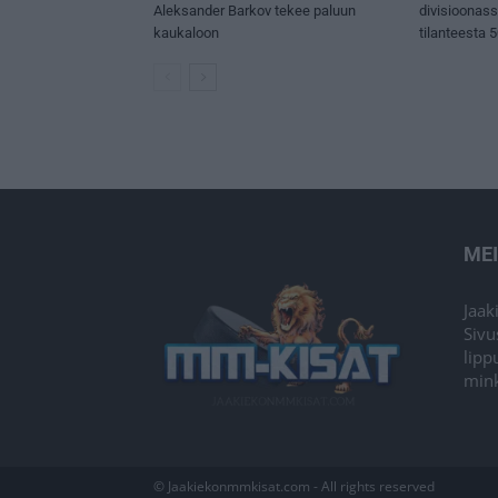
Aleksander Barkov tekee paluun
divisioonas
kaukaloon
tilanteesta 
ME
Jaak
Sivu
lipp
mink
© Jaakiekonmmkisat.com - All rights reserved