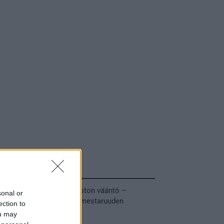
Tuoreimmat uutiset
MM-kullasta käytiin armoton vääntö –
sonal or
Leijonat voitti maailmanmestaruuden
ection to
jatkoajalla
ou may
31.05.2026 23:27