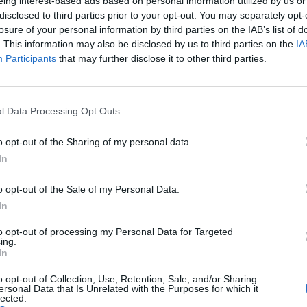
eing interest-based ads based on personal information utilized by us or
disclosed to third parties prior to your opt-out. You may separately opt-
losure of your personal information by third parties on the IAB’s list of
24 Suomen toiseksi korkeimmalla sarjatasolla
. This information may also be disclosed by us to third parties on the
IA
.
Participants
that may further disclose it to other third parties.
enssitoimikunta on päättänyt myöntää Jokereille
l Data Processing Opt Outs
sen sarjapaikan Mestikseen jo aikaisemmin, mutta
o opt-out of the Sharing of my personal data.
liittyen Jokereiden piti täyttää erinäisiä lisenssiehtoja,
In
o opt-out of the Sale of my Personal Data.
In
Mainos:
to opt-out of processing my Personal Data for Targeted
ing.
In
o opt-out of Collection, Use, Retention, Sale, and/or Sharing
ersonal Data that Is Unrelated with the Purposes for which it
lected.