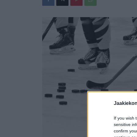
Jaakieko
If you wish 
sensitive in
confirm you