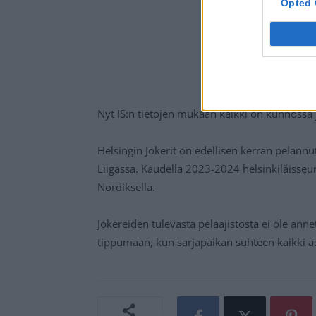
Opted 
Nyt IS:n tietojen mukaan kaikki on kunnossa j
Helsingin Jokerit on edellisen kerran pelann
Liigassa. Kaudella 2023-2024 helsinkiläisseu
Nordiksella.
Jokereiden tulevasta pelaajistosta ei ole annet
tippumaan, kun sarjapaikan suhteen kaikki a