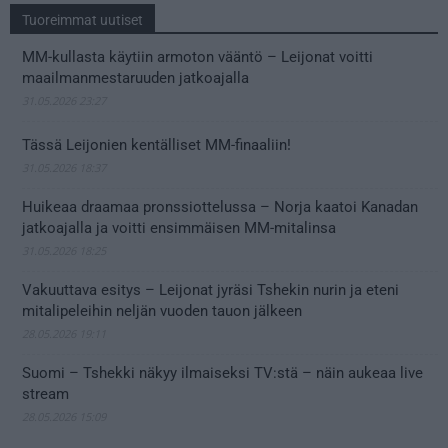
Tuoreimmat uutiset
MM-kullasta käytiin armoton vääntö – Leijonat voitti
maailmanmestaruuden jatkoajalla
31.05.2026 23:27
Tässä Leijonien kentälliset MM-finaaliin!
31.05.2026 18:37
Huikeaa draamaa pronssiottelussa – Norja kaatoi Kanadan
jatkoajalla ja voitti ensimmäisen MM-mitalinsa
31.05.2026 18:25
Vakuuttava esitys – Leijonat jyräsi Tshekin nurin ja eteni
mitalipeleihin neljän vuoden tauon jälkeen
28.05.2026 19:11
Suomi – Tshekki näkyy ilmaiseksi TV:stä – näin aukeaa live
stream
28.05.2026 15:09