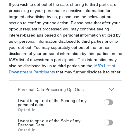
If you wish to opt-out of the sale, sharing to third parties, or
edellisissä MM-kisoissa torjunut David Madlener sen sijaan
processing of your personal or sensitive information for
otti uutisesta sen verran nokkiinsa, että hän päätti kieltäytyi
targeted advertising by us, please use the below opt-out
MM-kutsusta kokonaan.
section to confirm your selection. Please note that after your
opt-out request is processed you may continue seeing
interest-based ads based on personal information utilized by
Tolvanen torjui Itävallan MM-avauksessa Suomea vastaan,
us or personal information disclosed to third parties prior to
mutta sen jälkeen Kickert on kantanut torjuntavastuuta. Syynä
your opt-out. You may separately opt-out of the further
tähän on se, että Tolvanen on ollut hetkellisesti pois
disclosure of your personal information by third parties on the
joukkueen vahvuudesta saatuaan perheenlisäystä.
IAB’s list of downstream participants. This information may
also be disclosed by us to third parties on the
IAB’s List of
Downstream Participants
that may further disclose it to other
Tsekkaa myös:
Tony Sundin MM-kisat ohi – paikkaajaa ei ole
third parties.
vielä tulossa
Personal Data Processing Opt Outs
I want to opt-out of the Sharing of my
personal data.
Opted In
I want to opt-out of the Sale of my
Personal Data.
Opted In