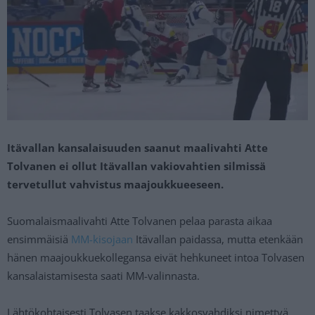
Itävallan kansalaisuuden saanut maalivahti Atte
Tolvanen ei ollut Itävallan vakiovahtien silmissä
tervetullut vahvistus maajoukkueeseen.
Suomalaismaalivahti Atte Tolvanen pelaa parasta aikaa
ensimmäisiä
MM-kisojaan
Itävallan paidassa, mutta etenkään
hänen maajoukkuekollegansa eivät hehkuneet intoa Tolvasen
kansalaistamisesta saati MM-valinnasta.
Lähtökohtaisesti Tolvasen taakse kakkosvahdiksi nimettyä