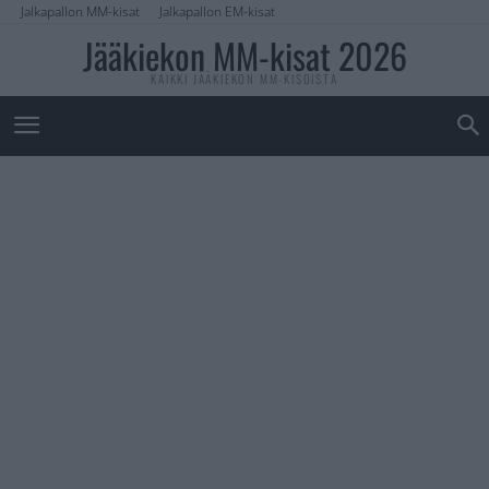
Jalkapallon MM-kisat
Jalkapallon EM-kisat
Jääkiekon MM-kisat 2026
KAIKKI JÄÄKIEKON MM-KISOISTA