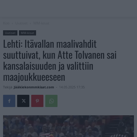
Koti
Uutiset
MM-kisat
Uutiset
MM-kisat
Lehti: Itävallan maalivahdit
suuttuivat, kun Atte Tolvanen sai
kansalaisuuden ja valittiin
maajoukkueeseen
Tekijä
Jääkiekonmmkisat.com
-
14.05.2025 17:35