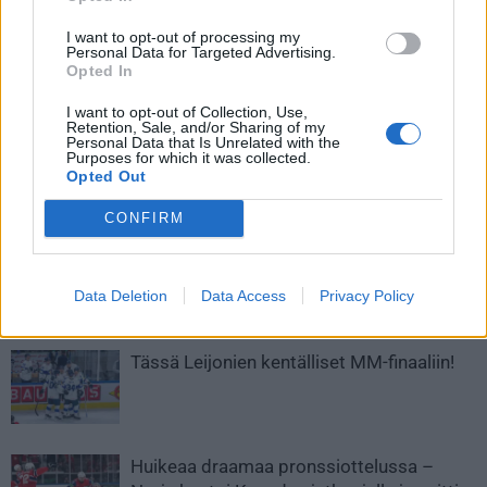
I want to opt-out of processing my
Edellinen artikkeli
Seuraava artikkeli
Personal Data for Targeted Advertising.
Opted In
Tässä keskiviikon MM-
Tässä torstain MM-kisaohjelma
kisaohjelma – luvassa USA:n
– Leijonat käy Slovenian
I want to opt-out of Collection, Use,
murskajaiset?
kimppuun
Retention, Sale, and/or Sharing of my
Personal Data that Is Unrelated with the
Purposes for which it was collected.
Opted Out
LIITTYVÄT ARTIKKELIT
LISÄÄ TEKIJÄLTÄ
CONFIRM
MM-kullasta käytiin armoton vääntö –
Leijonat voitti maailmanmestaruuden
Data Deletion
Data Access
Privacy Policy
jatkoajalla
Tässä Leijonien kentälliset MM-finaaliin!
Huikeaa draamaa pronssiottelussa –