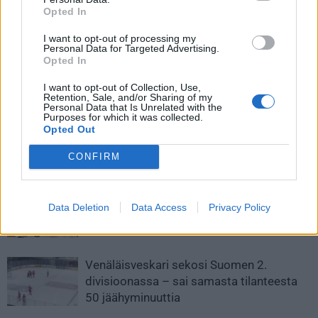
Opted In
I want to opt-out of processing my
Personal Data for Targeted Advertising.
Opted In
Edellinen artikkeli
Seuraava artikkeli
Raumalla juhlitaan lauantaina
Patrik Laine osui jälleen –
I want to opt-out of Collection, Use,
Janne Niskalaa – paita hallin
komea laukaus tutulta paikalta
Retention, Sale, and/or Sharing of my
Personal Data that Is Unrelated with the
kattoon
verkkoon
Purposes for which it was collected.
Opted Out
CONFIRM
LIITTYVÄT ARTIKKELIT
LISÄÄ TEKIJÄLTÄ
Leijonat julkisti ketjut Sveitsi-peliin –
Data Deletion
Data Access
Privacy Policy
Aleksander Barkov tekee paluun
kaukaloon
Venäläisveskari sekosi Suomen 2.
divisioonassa – sai samasta tilanteesta
50 jäähyminuuttia