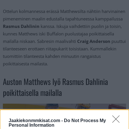
Ottelun kolmannessa erässä Matthewsilta nähtiin harvinainen
pimeneminen maalin edustalla tapahtuneessa kamppailussa
Rasmus Dahlinin
kanssa. Iskuja vaihdettiin puolin ja toisin,
kunnes Matthews iski Buffalon puolustajaa poikittaisella
mailalla niskaan. Sabresin maalivahti
Craig Anderson
puuttui
tilanteeseen erottaen riitapukarit toisistaan. Kummallekin
tuomittiin tilanteesta kahden minuutin rangaistus
poikittaisesta mailasta.
Auston Matthews lyö Rasmus Dahlinia
poikittaisella mailalla
Jaakiekonmmkisat.com -
Do Not Process My
Personal Information