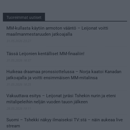
Tuoreimmat uutiset
MM-kullasta käytiin armoton vääntö – Leijonat voitti
maailmanmestaruuden jatkoajalla
31.05.2026 23:27
Tässä Leijonien kentälliset MM-finaaliin!
31.05.2026 18:37
Huikeaa draamaa pronssiottelussa – Norja kaatoi Kanadan
jatkoajalla ja voitti ensimmäisen MM-mitalinsa
31.05.2026 18:25
Vakuuttava esitys – Leijonat jyräsi Tshekin nurin ja eteni
mitalipeleihin neljän vuoden tauon jälkeen
28.05.2026 19:11
Suomi – Tshekki näkyy ilmaiseksi TV:stä – näin aukeaa live
stream