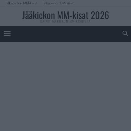
Jalkapallon MM-kisat
Jalkapallon EM-kisat
Jääkiekon MM-kisat 2026
KAIKKI JÄÄKIEKON MM-KISOISTA