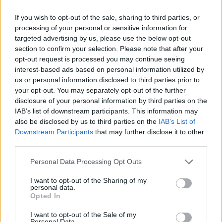
If you wish to opt-out of the sale, sharing to third parties, or
processing of your personal or sensitive information for
targeted advertising by us, please use the below opt-out
section to confirm your selection. Please note that after your
opt-out request is processed you may continue seeing
interest-based ads based on personal information utilized by
us or personal information disclosed to third parties prior to
your opt-out. You may separately opt-out of the further
Jos video ei näy laitteellasi voit katsoa sen suoraan
disclosure of your personal information by third parties on the
Youtubesta
.
IAB’s list of downstream participants. This information may
also be disclosed by us to third parties on the
IAB’s List of
Downstream Participants
that may further disclose it to other
Lue myös:
Jääkiekon MM-kisojen 4. divisioonassa hurja
third parties.
joukkotappelu – Kuwait-pelaaja mätki mailalla iranilaista
päähän
Personal Data Processing Opt Outs
I want to opt-out of the Sharing of my
personal data.
Opted In
I want to opt-out of the Sale of my
Personal Data.