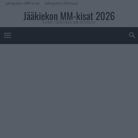
Jalkapallon MM-kisat
Jalkapallon EM-kisat
Jääkiekon MM-kisat 2026
KAIKKI JÄÄKIEKON MM-KISOISTA