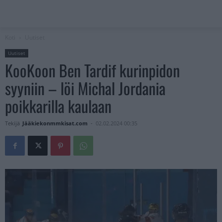
Koti
Uutiset
Uutiset
KooKoon Ben Tardif kurinpidon
syyniin – löi Michal Jordania
poikkarilla kaulaan
Tekijä
Jääkiekonmmkisat.com
-
02.02.2024 00:35