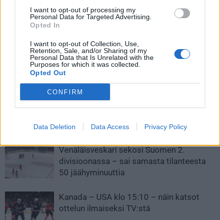
Edellinen artikkeli
Seuraava artikkeli
I want to opt-out of processing my
Personal Data for Targeted Advertising.
Pelaajat puhuivat – Nick
NHL-toimittaja paljasti Juuse
Opted In
Cousins on NHL:n ”turpiin
Saroksen jäätävän hintalapun
vedettävin” pelaaja
I want to opt-out of Collection, Use,
Retention, Sale, and/or Sharing of my
Personal Data that Is Unrelated with the
Purposes for which it was collected.
Opted Out
LIITTYVÄT ARTIKKELIT
LISÄÄ TEKIJÄLTÄ
CONFIRM
Leijonat julkisti ketjut Sveitsi-peliin –
Aleksander Barkov tekee paluun
kaukaloon
Data Deletion
Data Access
Privacy Policy
Venäläisveskari sekosi Suomen 2.
divisioonassa – sai samasta tilanteesta
50 jäähyminuuttia
Kanada – USA klo 15:10 – näin katsot
ottelun ilmaiseksi TV:stä