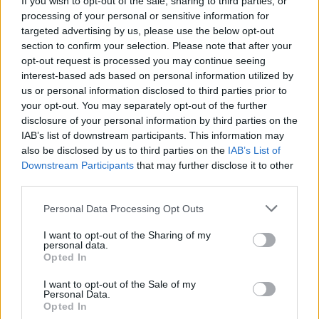
If you wish to opt-out of the sale, sharing to third parties, or
➡️ TILANNE ETENEE
#LIIGA
'N
processing of your personal or sensitive information for
targeted advertising by us, please use the below opt-out
KURINPITODELEGAATION KÄSITTELYYN
section to confirm your selection. Please note that after your
PIC.TWITTER.COM/ODIQMKBJYA
opt-out request is processed you may continue seeing
interest-based ads based on personal information utilized by
us or personal information disclosed to third parties prior to
— Liiga (@smliiga)
February 1, 2024
your opt-out. You may separately opt-out of the further
disclosure of your personal information by third parties on the
Jos video ei näy, voit katsoa sen
tästä
.
IAB’s list of downstream participants. This information may
also be disclosed by us to third parties on the
IAB’s List of
Katso video:
Pelaajat puhuivat – Nick Cousins on NHL:n
Downstream Participants
that may further disclose it to other
”turpiin vedettävin” pelaaja
third parties.
Personal Data Processing Opt Outs
I want to opt-out of the Sharing of my
personal data.
Opted In
I want to opt-out of the Sale of my
Personal Data.
Opted In