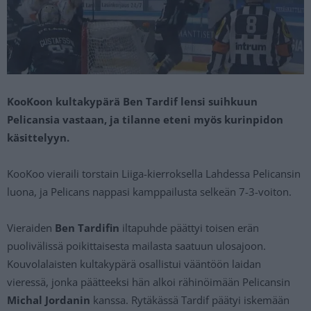
KooKoon kultakypärä Ben Tardif lensi suihkuun
Pelicansia vastaan, ja tilanne eteni myös kurinpidon
käsittelyyn.
KooKoo vieraili torstain Liiga-kierroksella Lahdessa Pelicansin
luona, ja Pelicans nappasi kamppailusta selkeän 7-3-voiton.
Vieraiden
Ben Tardifin
iltapuhde päättyi toisen erän
puolivälissä poikittaisesta mailasta saatuun ulosajoon.
Kouvolalaisten kultakypärä osallistui vääntöön laidan
vieressä, jonka päätteeksi hän alkoi rähinöimään Pelicansin
Michal Jordanin
kanssa. Rytäkässä Tardif päätyi iskemään