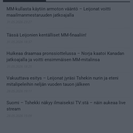
MM-kullasta käytiin armoton vääntö – Leijonat voitti
maailmanmestaruuden jatkoajalla
31.05.2026 23:27
Tässä Leijonien kentälliset MM-finaaliin!
31.05.2026 18:37
Huikeaa draamaa pronssiottelussa – Norja kaatoi Kanadan
jatkoajalla ja voitti ensimmäisen MM-mitalinsa
31.05.2026 18:25
Vakuuttava esitys – Leijonat jyräsi Tshekin nurin ja eteni
mitalipeleihin neljän vuoden tauon jälkeen
28.05.2026 19:11
Suomi – Tshekki näkyy ilmaiseksi TV:stä – näin aukeaa live
stream
28.05.2026 15:09