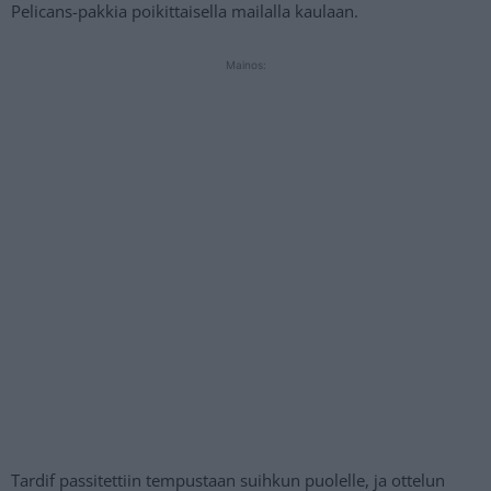
Pelicans-pakkia poikittaisella mailalla kaulaan.
Mainos:
Tardif passitettiin tempustaan suihkun puolelle, ja ottelun