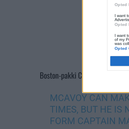
Opted 
I want 
Advertis
Opted 
I want t
of my P
was col
Opted 
Boston-pakki Charlie McAvoy ka
MCAVOY CAN MAK
TIMES, BUT HE IS
FORM CAPTAIN MA