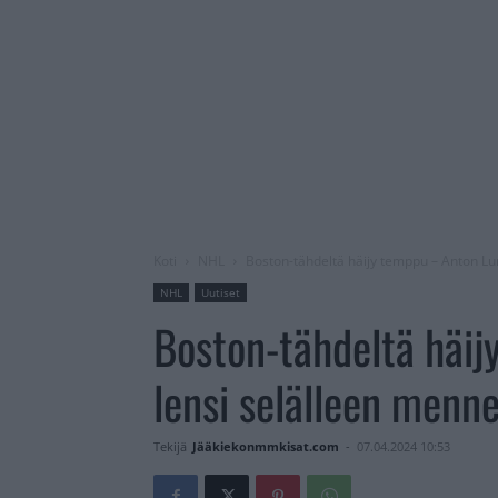
Koti
NHL
Boston-tähdeltä häijy temppu – Anton Lu
NHL
Uutiset
Boston-tähdeltä häij
lensi selälleen menn
Tekijä
Jääkiekonmmkisat.com
-
07.04.2024 10:53