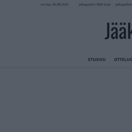
Jalkapallon MM-kisat
Jalkapallo
torstai, 06.08.2026
Jää
ETUSIVU
OTTELU