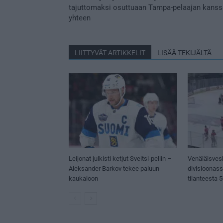
tajuttomaksi osuttuaan Tampa-pelaajan kanss
yhteen
LIITTYVÄT ARTIKKELIT
LISÄÄ TEKIJÄLTÄ
Leijonat julkisti ketjut Sveitsi-peliin –
Venäläisves
Aleksander Barkov tekee paluun
divisioonas
kaukaloon
tilanteesta 