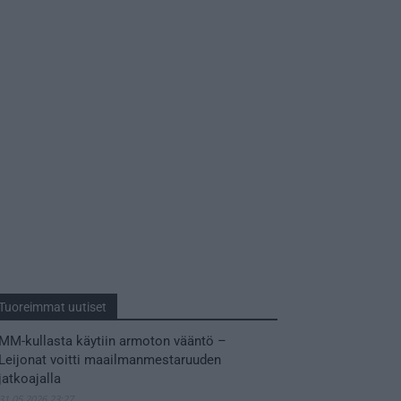
Tuoreimmat uutiset
MM-kullasta käytiin armoton vääntö –
Leijonat voitti maailmanmestaruuden
jatkoajalla
31.05.2026 23:27