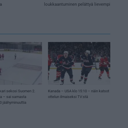
a
loukkaantuminen pelättyä lievempi
kari sekosi Suomen 2.
Kanada – USA klo 15:10 – näin katsot
sa – sai samasta
ottelun ilmaiseksi TV:stä
50 jäähyminuuttia