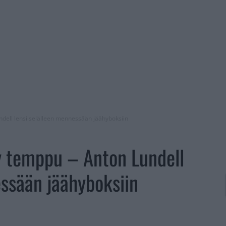
ndell lensi selälleen mennessään jäähyboksiin
y temppu – Anton Lundell
essään jäähyboksiin