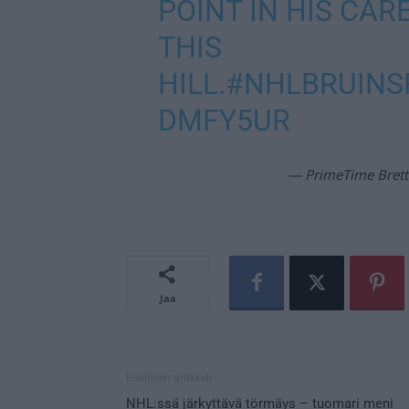
POINT IN HIS CARE
THIS
HILL.
#NHLBRUINS
DMFY5UR
— PrimeTime Brett
Jaa
Edellinen artikkeli
NHL:ssä järkyttävä törmäys – tuomari meni