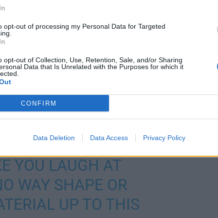
In
to opt-out of processing my Personal Data for Targeted
ing.
In
o opt-out of Collection, Use, Retention, Sale, and/or Sharing
ersonal Data that Is Unrelated with the Purposes for which it
lected.
Out
CONFIRM
atoi Anton Lundellin
Data Deletion
Data Access
Privacy Policy
E YOU LAUGH AT
 NO WAY SHAPE OR
TERIAL UP TO THIS