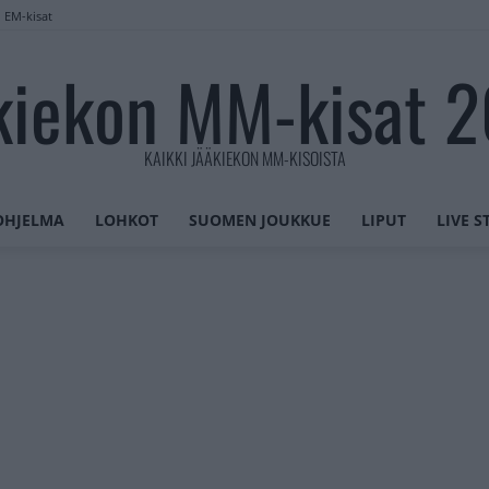
n EM-kisat
kiekon MM-kisat 
KAIKKI JÄÄKIEKON MM-KISOISTA
OHJELMA
LOHKOT
SUOMEN JOUKKUE
LIPUT
LIVE 