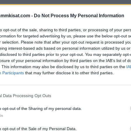
ilussa lauantai-iltana. Isännät veivät lopulta
nmmkisat.com -
Do Not Process My Personal Information
min 3-2.
to opt-out of the sale, sharing to third parties, or processing of your per
han joukkueet jo hieman asetelmia pudotuspelejä varten.
formation for targeted advertising by us, please use the below opt-out s
lä Bostonin Charlie McAvoy päätti hieman lähteä tekemään
r selection. Please note that after your opt-out request is processed y
eing interest-based ads based on personal information utilized by us or
disclosed to third parties prior to your opt-out. You may separately opt-
losure of your personal information by third parties on the IAB’s list of
äähyn koukkaamisesta ja McAvoy puolestaan
. This information may also be disclosed by us to third parties on the
IA
vielä jäähyaition edessäkin. Bostonin tähtipelaaja päätti
Participants
that may further disclose it to other third parties.
 sen verran häijysti Lundellin jaloille, että suomalaisen
ppu meni kuitenkin ohi, joten Charlie McAvoy selvisi
l Data Processing Opt Outs
Mainos:
o opt-out of the Sharing of my personal data.
In
o opt-out of the Sale of my Personal Data.