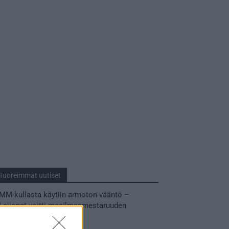
Tuoreimmat uutiset
MM-kullasta käytiin armoton vääntö –
Leijonat voitti maailmanmestaruuden
jatkoajalla
31.05.2026 23:27