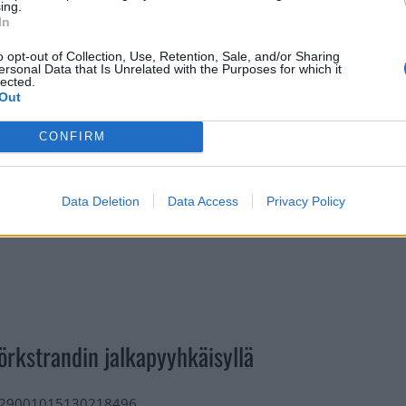
nuutin rangaistus poikittaisesta mailasta.
ing.
In
Mainos:
o opt-out of Collection, Use, Retention, Sale, and/or Sharing
ersonal Data that Is Unrelated with the Purposes for which it
lected.
Out
CONFIRM
Data Deletion
Data Access
Privacy Policy
rkstrandin jalkapyyhkäisyllä
/1629001015130218496