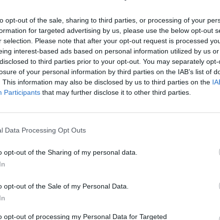
to opt-out of the sale, sharing to third parties, or processing of your per
formation for targeted advertising by us, please use the below opt-out s
r selection. Please note that after your opt-out request is processed y
eing interest-based ads based on personal information utilized by us or
disclosed to third parties prior to your opt-out. You may separately opt-
losure of your personal information by third parties on the IAB’s list of
ja, joka on tottunut pelaamaan sääntöjen
. This information may also be disclosed by us to third parties on the
IA
Participants
that may further disclose it to other third parties.
ella. Marchand on myös pelaaja, joka on tottunut
ästä.
l Data Processing Opt Outs
jälleen yksi osoitus siitä, miksi lähes kaikki vastustajat
o opt-out of the Sharing of my personal data.
In
uva Marchand iski Bruinsin 6-5 -vierasvoitossa Seattle
stautui myös likaisissa tempuissa. Marchand ja
Oliver
o opt-out of the Sale of my Personal Data.
 loppupuolella. Marchand kaatoi Björkstandin maahan
In
kalainen ei voinut puolustautua millään tavalla.
to opt-out of processing my Personal Data for Targeted