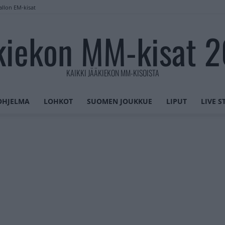
allon EM-kisat
kiekon MM-kisat 
KAIKKI JÄÄKIEKON MM-KISOISTA
OHJELMA
LOHKOT
SUOMEN JOUKKUE
LIPUT
LIVE 