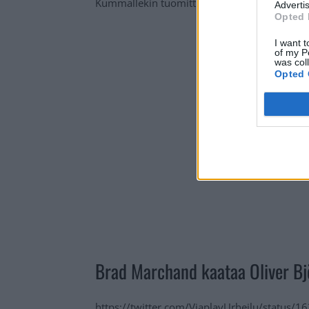
Kummallekin tuomittiin tilanteesta kahden mi
Advertis
Opted 
I want t
of my P
was col
Opted 
Brad Marchand kaataa Oliver Bjö
https://twitter.com/ViaplayUrheilu/status