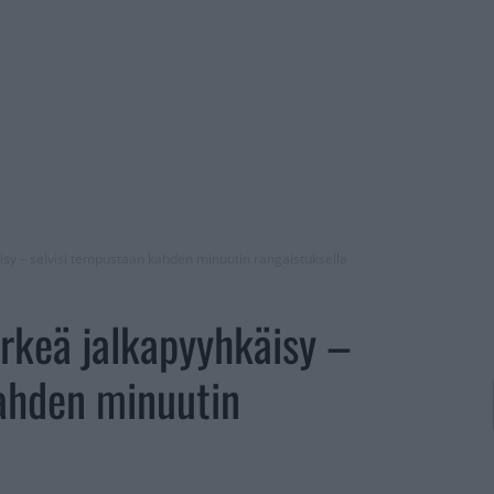
isy – selvisi tempustaan kahden minuutin rangaistuksella
rkeä jalkapyyhkäisy –
kahden minuutin