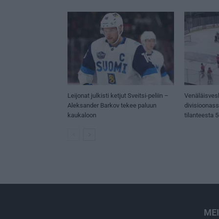
Leijonat julkisti ketjut Sveitsi-peliin –
Venäläisves
Aleksander Barkov tekee paluun
divisioonas
kaukaloon
tilanteesta 
ME