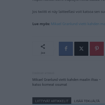
Jos twiitti ei näy laitteellasi voit katsoa sen 
Lue myös:
Mikael Granlund vietti kahden ma
Jaa
Edellinen artikkeli
Mikael Granlund vietti kahden maalin iltaa –
katso komeat osumat
LIITTYVÄT ARTIKKELIT
LISÄÄ TEKIJÄLTÄ