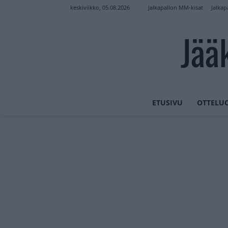
Jalkapallon MM-kisat
Jalkap
keskiviikko, 05.08.2026
Jää
ETUSIVU
OTTELU