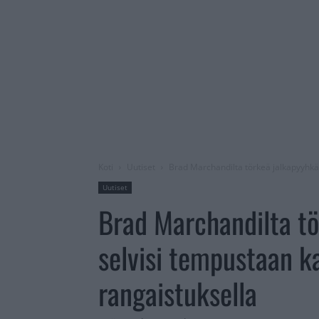
Koti
Uutiset
Brad Marchandilta törkeä jalkapyyhkä
Uutiset
Brad Marchandilta tö
selvisi tempustaan 
rangaistuksella