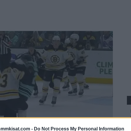
nmmkisat.com -
Do Not Process My Personal Information