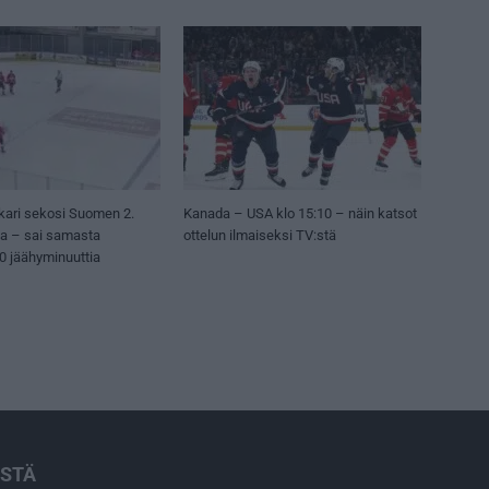
kari sekosi Suomen 2.
Kanada – USA klo 15:10 – näin katsot
sa – sai samasta
ottelun ilmaiseksi TV:stä
50 jäähyminuuttia
ISTÄ