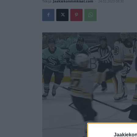
Tekijä
Jaakiekonmmkisat.com
-
24.02.2023 08:30
Jaakieko