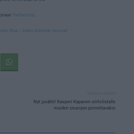
suoraan
Twitteristä
.
alin iltaa – katso komeat osumat
Seuraava artikkeli
Nyt jysähti! Kasperi Kapanen siirtolistalle
muiden seurojen poimittavaksi