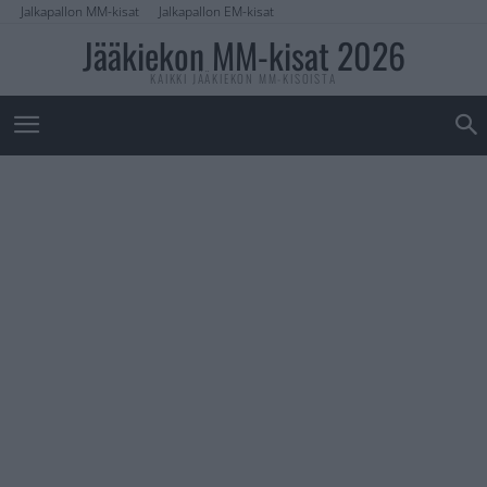
Jalkapallon MM-kisat
Jalkapallon EM-kisat
Jääkiekon MM-kisat 2026
KAIKKI JÄÄKIEKON MM-KISOISTA