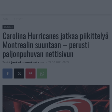
Koti
Uutiset
Uutiset
Carolina Hurricanes jatkaa piikittelyä
Montrealin suuntaan – perusti
paljonpuhuvan nettisivun
Tekijä
Jaakiekonmmkisat.com
-
22.10.2021 09:24