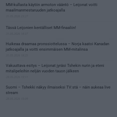
MM-kullasta käytiin armoton vääntö – Leijonat voitti
maailmanmestaruuden jatkoajalla
31.05.2026 23:27
Tässä Leijonien kentälliset MM-finaaliin!
31.05.2026 18:37
Huikeaa draamaa pronssiottelussa – Norja kaatoi Kanadan
jatkoajalla ja voitti ensimmäisen MM-mitalinsa
31.05.2026 18:25
Vakuuttava esitys – Leijonat jyräsi Tshekin nurin ja eteni
mitalipeleihin neljän vuoden tauon jälkeen
28.05.2026 19:11
Suomi – Tshekki näkyy ilmaiseksi TV:stä – näin aukeaa live
stream
28.05.2026 15:09