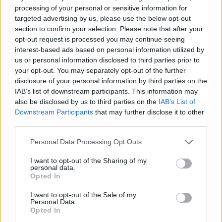
processing of your personal or sensitive information for
targeted advertising by us, please use the below opt-out
Jos twiitti ei näy laitteellasi voit katsoa sen
Carolina
section to confirm your selection. Please note that after your
Hurricanesin Twitter-tililtä
.
opt-out request is processed you may continue seeing
interest-based ads based on personal information utilized by
Nähtäväksi jää, antaako Canadiens tähän minkäänlaista omaa
us or personal information disclosed to third parties prior to
vastinetta. Pelillisesti Carolinalla tällä hetkellä varaa
your opt-out. You may separately opt-out of the further
disclosure of your personal information by third parties on the
kuittailuun on, sillä joukkue on voittanut kaikki kolme peliään,
IAB’s list of downstream participants. This information may
siinä missä Montreal on hävinnyt kaikki neljä otteluaan
also be disclosed by us to third parties on the
IAB’s List of
varsinaisella peliajalla.
Downstream Participants
that may further disclose it to other
third parties.
Personal Data Processing Opt Outs
I want to opt-out of the Sharing of my
personal data.
Opted In
I want to opt-out of the Sale of my
Personal Data.
Opted In
Edellinen artikkeli
Seuraava artikkeli