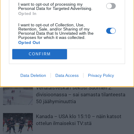
Video: Jesperi Kotkaniemi
Venäjän joukkueeseen tarjolla
I want to opt-out of processing my
Personal Data for Targeted Advertising.
maalinteossa ensimmäistä
tähtiloistoa – näistä pelaajista
Opted In
kertaa Hurricanesin paidassa –
muodostuu olympiajoukkue
osui entistä seuraansa vastaan
I want to opt-out of Collection, Use,
Retention, Sale, and/or Sharing of my
Personal Data that Is Unrelated with the
Purposes for which it was collected.
Opted Out
LIITTYVÄT ARTIKKELIT
LISÄÄ TEKIJÄLTÄ
CONFIRM
Leijonat julkisti ketjut Sveitsi-peliin –
Aleksander Barkov tekee paluun
kaukaloon
Data Deletion
Data Access
Privacy Policy
Venäläisveskari sekosi Suomen 2.
divisioonassa – sai samasta tilanteesta
50 jäähyminuuttia
Kanada – USA klo 15:10 – näin katsot
ottelun ilmaiseksi TV:stä