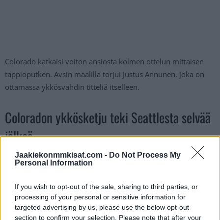
Colorado katkaisi voiton ansiosta kolmen ottelun mittaisen
tappioputken. Avsin maalilla torjui Justus Annunen, joka on
ottamassa ykkösvahdin titteliä itselleen.
Coloradon ykkösketju teki Seattlesta selvää
jälkeä
Jaakiekonmmkisat.com -
Do Not Process My
Personal Information
If you wish to opt-out of the sale, sharing to third parties, or
processing of your personal or sensitive information for
targeted advertising by us, please use the below opt-out
section to confirm your selection. Please note that after your