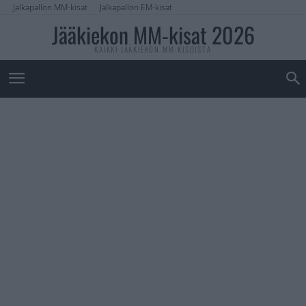
Jalkapallon MM-kisat
Jalkapallon EM-kisat
Jääkiekon MM-kisat 2026
KAIKKI JÄÄKIEKON MM-KISOISTA