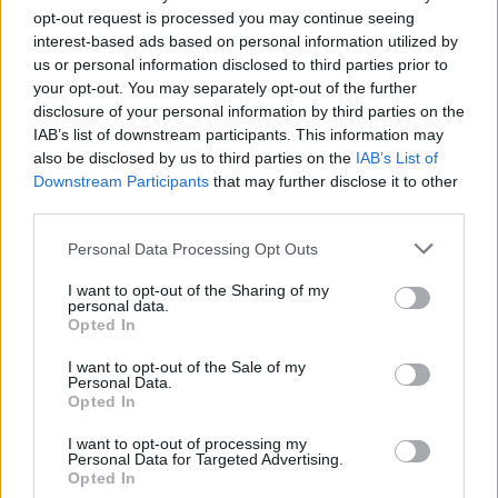
opt-out request is processed you may continue seeing
interest-based ads based on personal information utilized by
us or personal information disclosed to third parties prior to
your opt-out. You may separately opt-out of the further
disclosure of your personal information by third parties on the
IAB’s list of downstream participants. This information may
also be disclosed by us to third parties on the
IAB’s List of
Downstream Participants
that may further disclose it to other
third parties.
Personal Data Processing Opt Outs
I want to opt-out of the Sharing of my
personal data.
Opted In
Edellinen artikkeli
Seuraava artikkeli
I want to opt-out of the Sale of my
NHL:ssä nähtiin pelottava
Oliver Kapaselle lähtöpassit
Personal Data.
loukkaantuminen – St. Louis -
Montrealista
Opted In
pelaaja sai kiekon kaulaansa ja
joutui paareilla ulos kaukalosta
I want to opt-out of processing my
Personal Data for Targeted Advertising.
Opted In