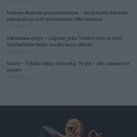
31.05.2026 18:37
Huikeaa draamaa pronssiottelussa – Norja kaatoi Kanadan
jatkoajalla ja voitti ensimmäisen MM-mitalinsa
31.05.2026 18:25
Vakuuttava esitys – Leijonat jyräsi Tshekin nurin ja eteni
mitalipeleihin neljän vuoden tauon jälkeen
28.05.2026 19:11
Suomi – Tshekki näkyy ilmaiseksi TV:stä – näin aukeaa live
stream
28.05.2026 15:09