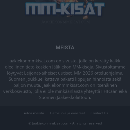
MEISTÄ
Jaakiekonmmkisat.com on sivusto, jolle on kerätty kaikki
oleellinen tieto koskien Jääkiekon MM-kisoja. Sivustoltamme
löytyvät Leijonat-aiheiset uutiset, MM 2026 otteluohjelma,
Suomen joukkue, kattava paketti lippujen hinnoista sekä
paljon muuta. Jaakiekonmmkisat.com on itsenäinen
verkkosivusto, jolla ei ole minkäänlaista yhteyttä IIHF:ään eikä
Suomen Jääkiekkoliittoon.
Tietoa meistä
Tietosuoja ja evästeet
Contact Us
© Jaakiekonmmkisat.com - All rights reserved