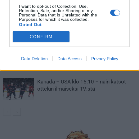
LIITTYVÄT ARTIKKELIT
LISÄÄ TEKIJÄLTÄ
I want to opt-out of Collection, Use,
Retention, Sale, and/or Sharing of my
Personal Data that Is Unrelated with the
Purposes for which it was collected.
Leijonat julkisti ketjut Sveitsi-peliin –
Opted Out
Aleksander Barkov tekee paluun
kaukaloon
CONFIRM
Venäläisveskari sekosi Suomen 2.
divisioonassa – sai samasta tilanteesta
Data Deletion
Data Access
Privacy Policy
50 jäähyminuuttia
Kanada – USA klo 15:10 – näin katsot
ottelun ilmaiseksi TV:stä