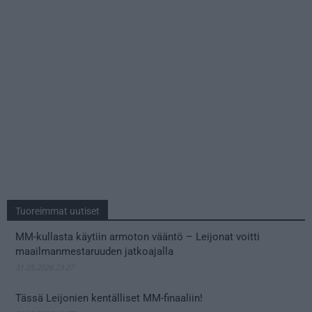
Tuoreimmat uutiset
MM-kullasta käytiin armoton vääntö – Leijonat voitti
maailmanmestaruuden jatkoajalla
31.05.2026 23:27
Tässä Leijonien kentälliset MM-finaaliin!