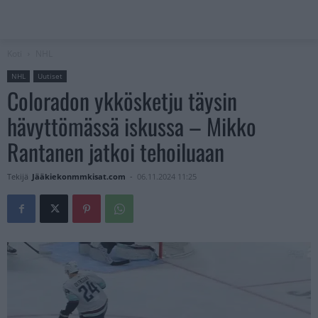
Koti
NHL
NHL
Uutiset
Coloradon ykkösketju täysin
hävyttömässä iskussa – Mikko
Rantanen jatkoi tehoiluaan
Tekijä
Jääkiekonmmkisat.com
-
06.11.2024 11:25