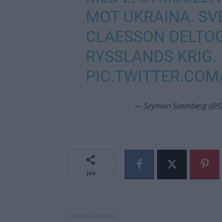
MOT UKRAINA. SV
CLAESSON DELTOG
RYSSLANDS KRIG.
PIC.TWITTER.CO
— Szymon Szemberg (@S
Jaa
Edellinen artikkeli