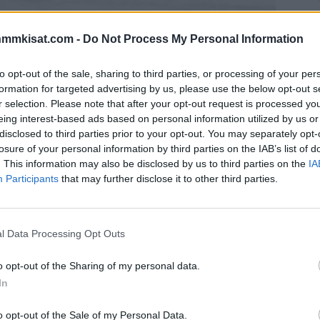
nmmkisat.com -
Do Not Process My Personal Information
ävä temppu KHL:n avauskierroksella, kun joukkue
to opt-out of the sale, sharing to third parties, or processing of your per
äjän sodassa käyttämä Z-symboli.
formation for targeted advertising by us, please use the below opt-out s
r selection. Please note that after your opt-out request is processed y
eing interest-based ads based on personal information utilized by us or
rainaan, jonka jälkeen se on käynyt laitonta
disclosed to third parties prior to your opt-out. You may separately opt-
t pelaajat lähtivät välittömästi sodan alettua pois
losure of your personal information by third parties on the IAB’s list of
.
. This information may also be disclosed by us to third parties on the
IA
Participants
that may further disclose it to other third parties.
Fredrik Claesson
sai nyt tuta, mitä armeijan seurassa
den avausottelussa pelaajat lämmittelivät
l Data Processing Opt Outs
 haluttiin tukea venäläistaistelijoita, jotka hyökkäävät
o opt-out of the Sharing of my personal data.
In
Mainos:
o opt-out of the Sale of my Personal Data.