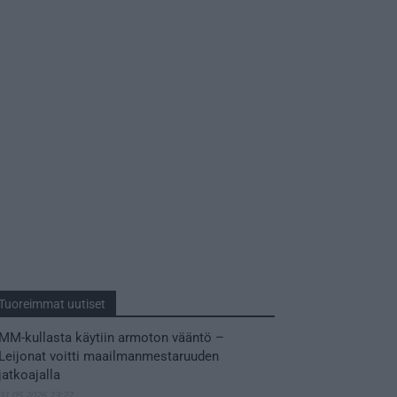
Tuoreimmat uutiset
MM-kullasta käytiin armoton vääntö –
Leijonat voitti maailmanmestaruuden
jatkoajalla
31.05.2026 23:27