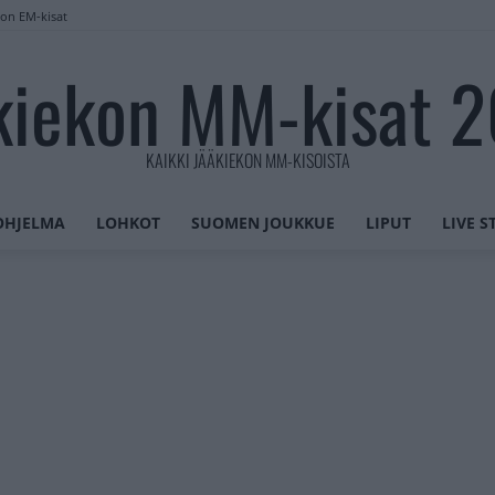
lon EM-kisat
kiekon MM-kisat 
KAIKKI JÄÄKIEKON MM-KISOISTA
OHJELMA
LOHKOT
SUOMEN JOUKKUE
LIPUT
LIVE 