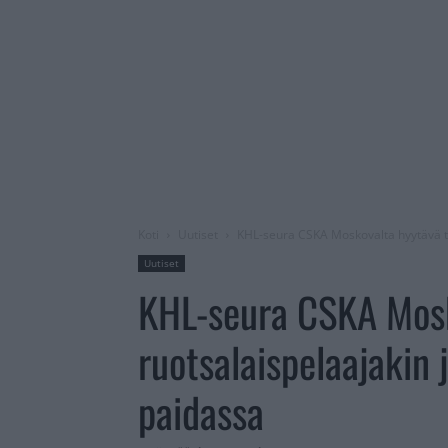
Koti
Uutiset
KHL-seura CSKA Moskovalta hyytävä t
Uutiset
KHL-seura CSKA Mos
ruotsalaispelaajakin
paidassa