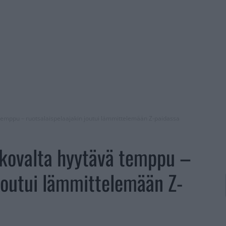
emppu – ruotsalaispelaajakin joutui lämmittelemään Z-paidassa
kovalta hyytävä temppu –
 joutui lämmittelemään Z-