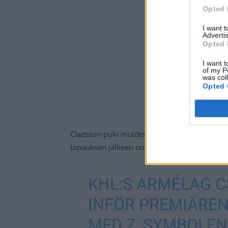
Opted 
I want 
Advertis
Opted 
I want t
of my P
was col
Opted 
Claesson puki muiden tapaan paidan niskaansa
tapauksen jälkeen nousi, sillä tilannetta tusk
KHL:S ARMÉLAG 
INFÖR PREMIÄREN
MED Z, SYMBOLEN