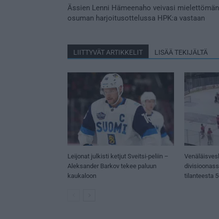
Ässien Lenni Hämeenaho veivasi mielettömän
osuman harjoitusottelussa HPK:a vastaan
LIITTYVÄT ARTIKKELIT
LISÄÄ TEKIJÄLTÄ
Leijonat julkisti ketjut Sveitsi-peliin –
Venäläisves
Aleksander Barkov tekee paluun
divisioonas
kaukaloon
tilanteesta 