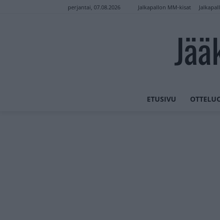
Jalkapallon MM-kisat
Jalkapal
perjantai, 07.08.2026
Jää
ETUSIVU
OTTELU