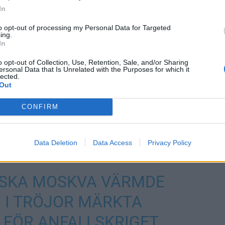
In
to opt-out of processing my Personal Data for Targeted
ing.
In
o opt-out of Collection, Use, Retention, Sale, and/or Sharing
ersonal Data that Is Unrelated with the Purposes for which it
lected.
Out
CONFIRM
, joten voi vain kuvitella millainen myrsky Ruotsissa
Data Deletion
Data Access
Privacy Policy
in katsotaan hyvällä.
CSKA MOSKVA VÄRMDE
 I TRÖJOR MÄRKTA
 FÖR ANFALLSKRIGET