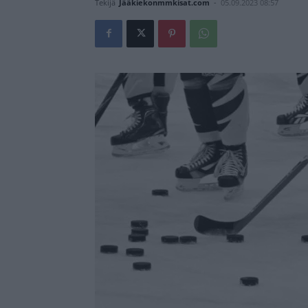
Tekijä
Jääkiekonmmkisat.com
-
05.09.2023 08:57