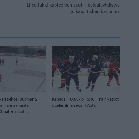
Liiga tukki kapteenien suut – pelaajayhdistys
julkaisi tiukan kantansa
kari sekosi Suomen 2.
Kanada – USA klo 15:10 – näin katsot
sa – sai samasta
ottelun ilmaiseksi TV:stä
50 jäähyminuuttia