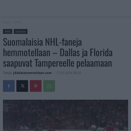
Koti
NHL
NHL
Uutiset
Suomalaisia NHL-faneja
hemmotellaan – Dallas ja Florida
saapuvat Tampereelle pelaamaan
Tekijä
Jääkiekonmmkisat.com
-
17.02.2024 08:20