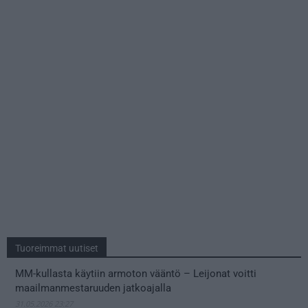
Tuoreimmat uutiset
MM-kullasta käytiin armoton vääntö – Leijonat voitti
maailmanmestaruuden jatkoajalla
31.05.2026 23:27