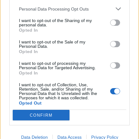
pelin edestä kokemusta
komean osuman one-timerista
Personal Data Processing Opt Outs
I want to opt-out of the Sharing of my
LIITTYVÄT ARTIKKELIT
LISÄÄ TEKIJÄLTÄ
personal data.
Opted In
Leijonat julkisti ketjut Sveitsi-peliin –
I want to opt-out of the Sale of my
Personal Data.
Aleksander Barkov tekee paluun
Opted In
kaukaloon
I want to opt-out of processing my
Personal Data for Targeted Advertising.
Venäläisveskari sekosi Suomen 2.
Opted In
divisioonassa – sai samasta tilanteesta
50 jäähyminuuttia
I want to opt-out of Collection, Use,
Retention, Sale, and/or Sharing of my
Personal Data that Is Unrelated with the
Purposes for which it was collected.
Kanada – USA klo 15:10 – näin katsot
Opted Out
ottelun ilmaiseksi TV:stä
CONFIRM
Data Deletion
Data Access
Privacy Policy