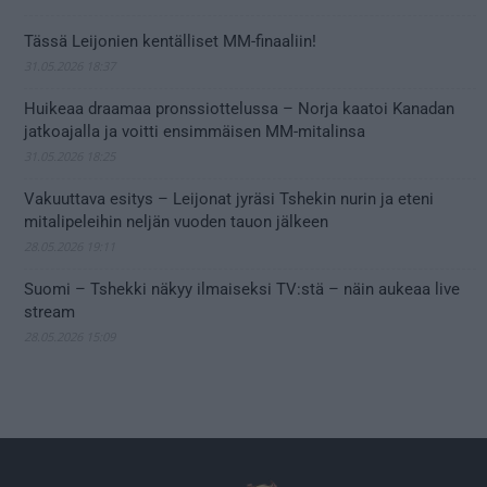
Tässä Leijonien kentälliset MM-finaaliin!
31.05.2026 18:37
Huikeaa draamaa pronssiottelussa – Norja kaatoi Kanadan
jatkoajalla ja voitti ensimmäisen MM-mitalinsa
31.05.2026 18:25
Vakuuttava esitys – Leijonat jyräsi Tshekin nurin ja eteni
mitalipeleihin neljän vuoden tauon jälkeen
28.05.2026 19:11
Suomi – Tshekki näkyy ilmaiseksi TV:stä – näin aukeaa live
stream
28.05.2026 15:09