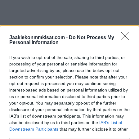
Jaakiekonmmkisat.com -
Do Not Process My
Edellisen kerran Suomessa on pelattu NHL-kiekkoa syksyllä
Personal Information
2022, kun Colorado Avalanche ja Columbus Blue Jackets
kohtasivat kahdesti.
If you wish to opt-out of the sale, sharing to third parties, or
processing of your personal or sensitive information for
targeted advertising by us, please use the below opt-out
section to confirm your selection. Please note that after your
opt-out request is processed you may continue seeing
interest-based ads based on personal information utilized by
us or personal information disclosed to third parties prior to
your opt-out. You may separately opt-out of the further
disclosure of your personal information by third parties on the
IAB’s list of downstream participants. This information may
Edellinen artikkeli
Seuraava artikkeli
also be disclosed by us to third parties on the
IAB’s List of
2-divisioonassa pelaava seura
Henri Jokiharju
Downstream Participants
that may further disclose it to other
räväytti – hankki yli 1000 Liiga-
jatkoaikasankarina! – Upotti
third parties.