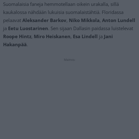
Suomalaisia faneja hemmotellaan oikein urakalla, sillä
kaukalossa nähdään lukuisia suomalaistähtiä. Floridassa
pelaavat
Aleksander Barkov
,
Niko Mikkola
,
Anton Lundell
ja
Eetu Luostarinen
. Sen sijaan Dallasin paidassa luistelevat
Roope Hintz
,
Miro Heiskanen
,
Esa Lindell
ja
Jani
Hakanpää
.
Mainos: