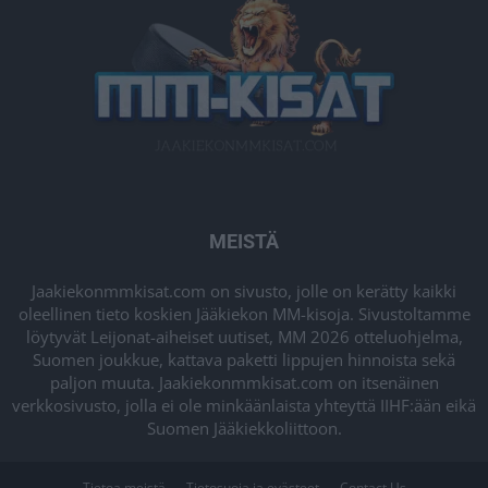
MEISTÄ
Jaakiekonmmkisat.com on sivusto, jolle on kerätty kaikki
oleellinen tieto koskien Jääkiekon MM-kisoja. Sivustoltamme
löytyvät Leijonat-aiheiset uutiset, MM 2026 otteluohjelma,
Suomen joukkue, kattava paketti lippujen hinnoista sekä
paljon muuta. Jaakiekonmmkisat.com on itsenäinen
verkkosivusto, jolla ei ole minkäänlaista yhteyttä IIHF:ään eikä
Suomen Jääkiekkoliittoon.
Tietoa meistä
Tietosuoja ja evästeet
Contact Us