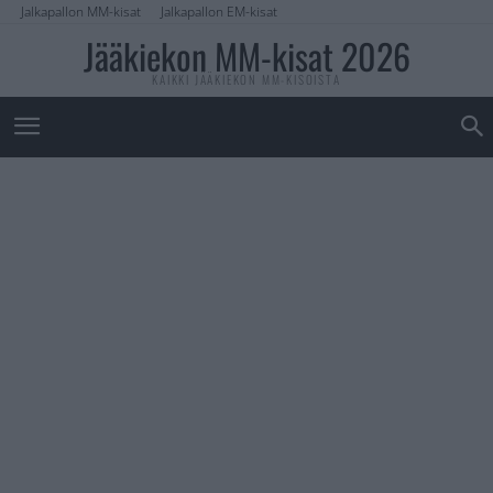
Jalkapallon MM-kisat
Jalkapallon EM-kisat
Jääkiekon MM-kisat 2026
KAIKKI JÄÄKIEKON MM-KISOISTA