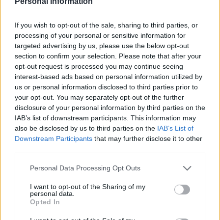
Personal Information
KORKEALLA MAILALLA KALPAN SAKU
SALMELAAN. OTTELUSSA TILANTEESTA
If you wish to opt-out of the sale, sharing to third parties, or
processing of your personal or sensitive information for
TUOMITTIIN MARTELILLE 5+PR.
targeted advertising by us, please use the below opt-out
section to confirm your selection. Please note that after your
opt-out request is processed you may continue seeing
➡️ TILANNE ETENEE
#LIIGA
'N
interest-based ads based on personal information utilized by
KURINPITODELEGAATION
us or personal information disclosed to third parties prior to
your opt-out. You may separately opt-out of the further
KÄSITTELYYN.
disclosure of your personal information by third parties on the
PIC.TWITTER.COM/T3NQFG698L
IAB’s list of downstream participants. This information may
also be disclosed by us to third parties on the
IAB’s List of
Downstream Participants
that may further disclose it to other
— Liiga (@smliiga)
October 20, 2023
third parties.
Jos video ei näy, voit katsoa sen
tästä
.
Personal Data Processing Opt Outs
I want to opt-out of the Sharing of my
personal data.
Opted In