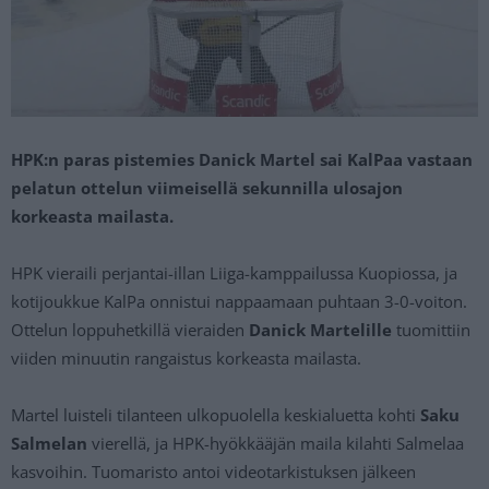
HPK:n paras pistemies Danick Martel sai KalPaa vastaan
pelatun ottelun viimeisellä sekunnilla ulosajon
korkeasta mailasta.
HPK vieraili perjantai-illan Liiga-kamppailussa Kuopiossa, ja
kotijoukkue KalPa onnistui nappaamaan puhtaan 3-0-voiton.
Ottelun loppuhetkillä vieraiden
Danick Martelille
tuomittiin
viiden minuutin rangaistus korkeasta mailasta.
Martel luisteli tilanteen ulkopuolella keskialuetta kohti
Saku
Salmelan
vierellä, ja HPK-hyökkääjän maila kilahti Salmelaa
kasvoihin. Tuomaristo antoi videotarkistuksen jälkeen