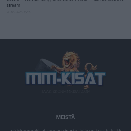
stream
28.05.2026 15:09
MEISTÄ
Jaakiekonmmkisat.com on sivusto, jolle on kerätty kaikki