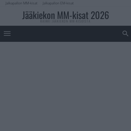
Jalkapallon MM-kisat
Jalkapallon EM-kisat
Jääkiekon MM-kisat 2026
KAIKKI JÄÄKIEKON MM-KISOISTA