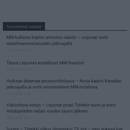
Tuoreimmat uutiset
MM-kullasta käytiin armoton vääntö – Leijonat voitti
maailmanmestaruuden jatkoajalla
31.05.2026 23:27
Tässä Leijonien kentälliset MM-finaaliin!
31.05.2026 18:37
Huikeaa draamaa pronssiottelussa – Norja kaatoi Kanadan
jatkoajalla ja voitti ensimmäisen MM-mitalinsa
31.05.2026 18:25
Vakuuttava esitys – Leijonat jyräsi Tshekin nurin ja eteni
mitalipeleihin neljän vuoden tauon jälkeen
28.05.2026 19:11
Suomi – Tshekki näkyy ilmaiseksi TV:stä – näin aukeaa live