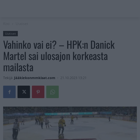
Koti
Uutiset
Uutiset
Vahinko vai ei? – HPK:n Danick
Martel sai ulosajon korkeasta
mailasta
Tekijä
Jääkiekonmmkisat.com
-
21.10.2023 13:21