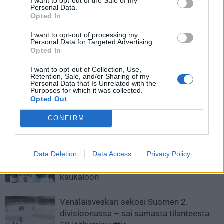
I want to opt-out of the Sale of my
Personal Data.
Opted In
I want to opt-out of processing my
Personal Data for Targeted Advertising.
Edellinen artikkeli
Seuraava artikkeli
Opted In
Suomalaisvahti Rasmus
Hillitön rannari! – Juhamatti
I want to opt-out of Collection, Use,
Tirronen paineli keskialueelle ja
Aaltonen laukoi upean
Retention, Sale, and/or Sharing of my
myllytti vastustajan
voittomaalin Tsekin liigassa
Personal Data that Is Unrelated with the
Purposes for which it was collected.
ruotsalaisveskarin kanssa
Opted Out
CONFIRM
LIITTYVÄT ARTIKKELIT
LISÄÄ TEKIJÄLTÄ
Leijonat julkisti ketjut Sveitsi-peliin –
Data Deletion
Data Access
Privacy Policy
Aleksander Barkov tekee paluun
kaukaloon
Venäläisveskari sekosi Suomen 2.
divisioonassa – sai samasta tilanteesta