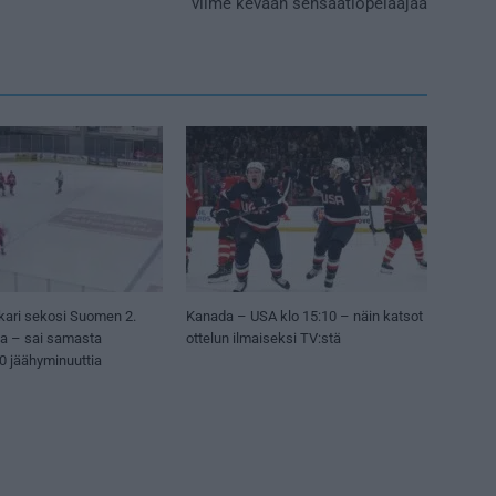
viime kevään sensaatiopelaajaa
kari sekosi Suomen 2.
Kanada – USA klo 15:10 – näin katsot
sa – sai samasta
ottelun ilmaiseksi TV:stä
50 jäähyminuuttia