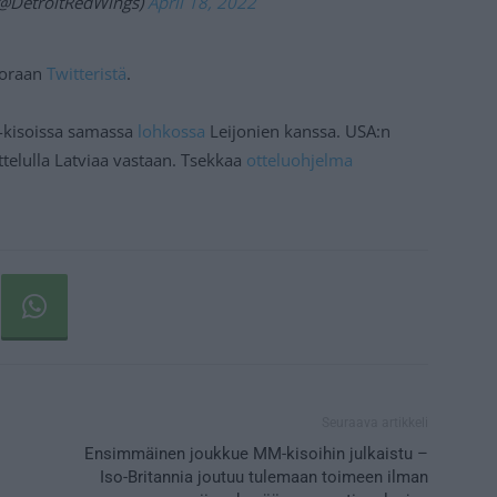
(@DetroitRedWings)
April 18, 2022
suoraan
Twitteristä
.
-kisoissa samassa
lohkossa
Leijonien kanssa. USA:n
ttelulla Latviaa vastaan. Tsekkaa
otteluohjelma
Seuraava artikkeli
Ensimmäinen joukkue MM-kisoihin julkaistu –
Iso-Britannia joutuu tulemaan toimeen ilman