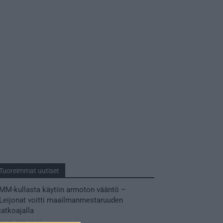
Tuoreimmat uutiset
MM-kullasta käytiin armoton vääntö –
Leijonat voitti maailmanmestaruuden
jatkoajalla
31.05.2026 23:27