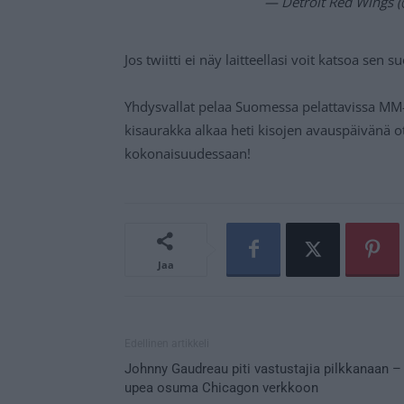
— Detroit Red Wings 
Jos twiitti ei näy laitteellasi voit katsoa sen 
Yhdysvallat pelaa Suomessa pelattavissa MM
kisaurakka alkaa heti kisojen avauspäivänä o
kokonaisuudessaan!
Jaa
Edellinen artikkeli
Johnny Gaudreau piti vastustajia pilkkanaan –
upea osuma Chicagon verkkoon