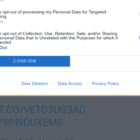
to opt-out of processing my Personal Data for Targeted
ing.
In
o opt-out of Collection, Use, Retention, Sale, and/or Sharing
ersonal Data that Is Unrelated with the Purposes for which it
lected.
Out
CONFIRM
PTAIN DYLAN LARKIN.
Data Deletion
Data Access
Privacy Policy
/T.CO/VETD3UG3AC
/5IH9DUXEM5