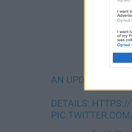
I want 
Advertis
Opted 
I want t
of my P
was col
Opted 
AN UPDATE ON CA
DETAILS:
HTTPS:/
PIC.TWITTER.COM