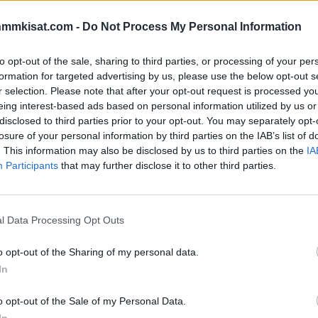
nmmkisat.com -
Do Not Process My Personal Information
kisoissa toimeen ilman yhtä johtavaksi pelaajaksi
kin joutuu leikkauspöydälle ja näin ollen
to opt-out of the sale, sharing to third parties, or processing of your per
formation for targeted advertising by us, please use the below opt-out s
r selection. Please note that after your opt-out request is processed y
eing interest-based ads based on personal information utilized by us or
n
oli piirretty isolla tussilla Yhdysvaltojen tulevaan MM-
disclosed to third parties prior to your opt-out. You may separately opt-
lleen päättymään runkosarjaan ja Larkin on ollut tuttu
losure of your personal information by third parties on the IAB’s list of
. This information may also be disclosed by us to third parties on the
IA
Participants
that may further disclose it to other third parties.
ökkääjä joutuu kuitenkin leikkauspöydälle ja näin
 kokonaan ohi. Larkinin sairausloman arvioitu pituus on
l Data Processing Opt Outs
o opt-out of the Sharing of my personal data.
Mainos:
In
o opt-out of the Sale of my Personal Data.
In