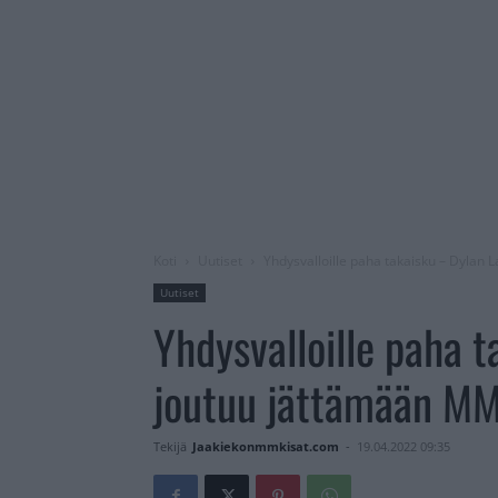
Koti
Uutiset
Yhdysvalloille paha takaisku – Dylan L
Uutiset
Yhdysvalloille paha 
joutuu jättämään MM-
Tekijä
Jaakiekonmmkisat.com
-
19.04.2022 09:35