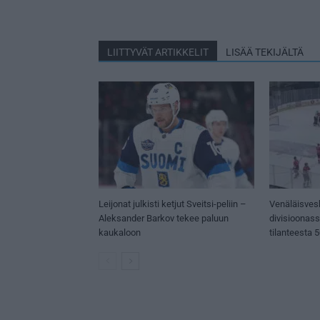
LIITTYVÄT ARTIKKELIT
LISÄÄ TEKIJÄLTÄ
Leijonat julkisti ketjut Sveitsi-peliin –
Venäläisves
Aleksander Barkov tekee paluun
divisioonas
kaukaloon
tilanteesta 