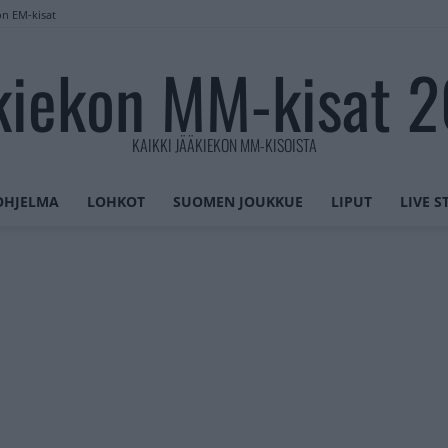
on EM-kisat
kiekon MM-kisat 
KAIKKI JÄÄKIEKON MM-KISOISTA
OHJELMA
LOHKOT
SUOMEN JOUKKUE
LIPUT
LIVE 