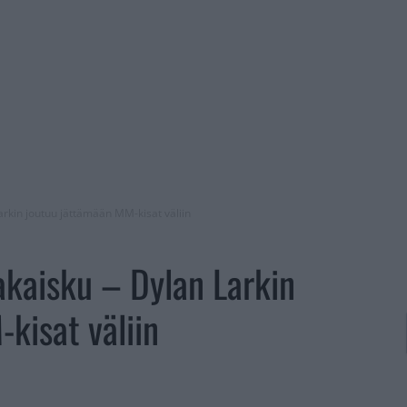
arkin joutuu jättämään MM-kisat väliin
takaisku – Dylan Larkin
kisat väliin