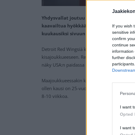
Jaakieko
Yhdysvallat joutuu tulemaan kevään MM-
kaavailtua hyökkääjäänsä, kun Dylan Lar
If you wish 
sensitive in
kuukausiksi sivuun kaukalosta.
confirm you
continue se
Detroit Red Wingsiä kipparoiva
Dylan Larki
information 
kisajoukkueeseen. Red Wingsin kausi tulee jä
further disc
participants
näky USA:n paidassa MM-kisoissa.
Downstream 
Maajoukkueessakin kapteenistoon kuulunut hy
ollen kausi on 25-vuotiaan hyökkääjän osalta
Persona
8-10 viikkoa.
I want t
Opted 
I want t
Opted 