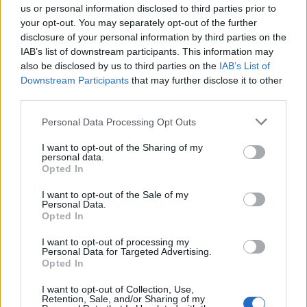
us or personal information disclosed to third parties prior to
your opt-out. You may separately opt-out of the further
disclosure of your personal information by third parties on the
IAB’s list of downstream participants. This information may
also be disclosed by us to third parties on the
IAB’s List of
Downstream Participants
that may further disclose it to other
third parties.
Edellinen artikkeli
Seuraava artikkeli
Personal Data Processing Opt Outs
Ikimuistoisia hetkiä
Sebastian Aho osui
I want to opt-out of the Sharing of my
Edmontonissa – Oilers vaihtoi
kärkikamppailussa – komea
personal data.
maalilleen pikahälytyksellä
viimeistely läpiajosta
Opted In
varamaalivahdiksi saapuneen
yliopistojoukkueen
I want to opt-out of the Sale of my
Personal Data.
kolmosvahdin
Opted In
I want to opt-out of processing my
Personal Data for Targeted Advertising.
LIITTYVÄT ARTIKKELIT
LISÄÄ TEKIJÄLTÄ
Opted In
I want to opt-out of Collection, Use,
Leijonat julkisti ketjut Sveitsi-peliin –
Retention, Sale, and/or Sharing of my