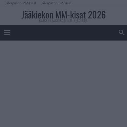
Jalkapallon MM-kisat
Jalkapallon EM-kisat
Jääkiekon MM-kisat 2026
KAIKKI JÄÄKIEKON MM-KISOISTA