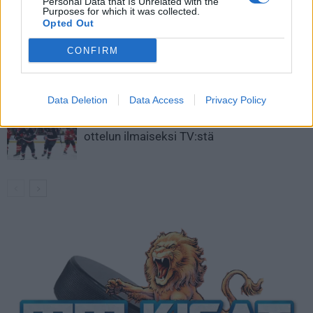
Aleksander Barkov tekee paluun
Personal Data that Is Unrelated with the
Purposes for which it was collected.
kaukaloon
Opted Out
CONFIRM
Venäläisveskari sekosi Suomen 2.
divisioonassa – sai samasta tilanteesta
50 jäähyminuuttia
Data Deletion
Data Access
Privacy Policy
Kanada – USA klo 15:10 – näin katsot
ottelun ilmaiseksi TV:stä