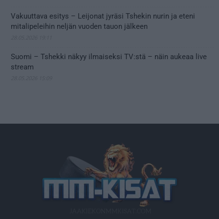
Vakuuttava esitys – Leijonat jyräsi Tshekin nurin ja eteni
mitalipeleihin neljän vuoden tauon jälkeen
28.05.2026 19:11
Suomi – Tshekki näkyy ilmaiseksi TV:stä – näin aukeaa live
stream
28.05.2026 15:09