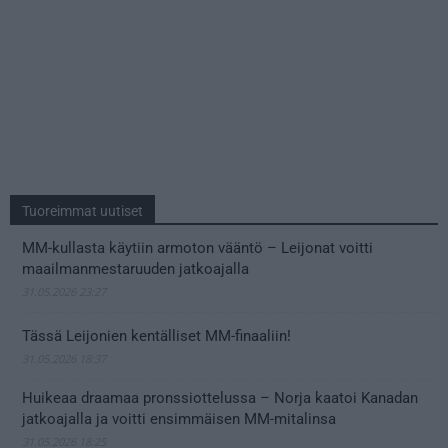
Tuoreimmat uutiset
MM-kullasta käytiin armoton vääntö – Leijonat voitti
maailmanmestaruuden jatkoajalla
31.05.2026 23:27
Tässä Leijonien kentälliset MM-finaaliin!
31.05.2026 18:37
Huikeaa draamaa pronssiottelussa – Norja kaatoi Kanadan
jatkoajalla ja voitti ensimmäisen MM-mitalinsa
31.05.2026 18:25