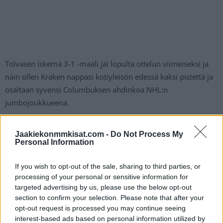
Tolvasen iskemä 3-1 -maali jäi lopulta ottelun viimeiseksi ja
näin ollen Kraken nappasi kotiyleisön edessä kaksi pistettä ja
osaltaan syvensi Columbuksen ahdinkoa NHL:n
jumbojoukkueena.
Eeli Tolvanen iskee jälleen – maaliputki
Jaakiekonmmkisat.com -
Do Not Process My
Personal Information
kolmen ottelun mittainen
If you wish to opt-out of the sale, sharing to third parties, or
processing of your personal or sensitive information for
https://twitter.com/NHL_fi/status/1619614221708181505
targeted advertising by us, please use the below opt-out
section to confirm your selection. Please note that after your
Jos twiitti ei näy laitteellasi voit katsoa sen suoraan
Twitteristä
.
opt-out request is processed you may continue seeing
interest-based ads based on personal information utilized by