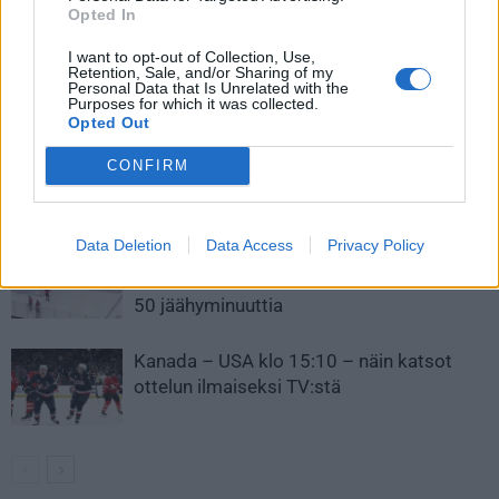
myös hanskansa!
Opted In
I want to opt-out of Collection, Use,
Retention, Sale, and/or Sharing of my
Personal Data that Is Unrelated with the
LIITTYVÄT ARTIKKELIT
LISÄÄ TEKIJÄLTÄ
Purposes for which it was collected.
Opted Out
Leijonat julkisti ketjut Sveitsi-peliin –
CONFIRM
Aleksander Barkov tekee paluun
kaukaloon
Data Deletion
Data Access
Privacy Policy
Venäläisveskari sekosi Suomen 2.
divisioonassa – sai samasta tilanteesta
50 jäähyminuuttia
Kanada – USA klo 15:10 – näin katsot
ottelun ilmaiseksi TV:stä