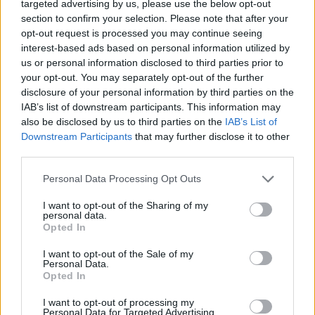
targeted advertising by us, please use the below opt-out
onnistui kasvattamaan pistesaldoaan kahdella merkinnällä,
section to confirm your selection. Please note that after your
kun hänelle kirjattiin tehot 1+1.
opt-out request is processed you may continue seeing
interest-based ads based on personal information utilized by
us or personal information disclosed to third parties prior to
NHL jatkuu myös tänään ja tulevana yönä. Prime timessä
your opt-out. You may separately opt-out of the further
Suomen aikaa kello 19:00 on
otteluohjelmassa
Detroit Red
disclosure of your personal information by third parties on the
Wingsin ja Columbus Blue Jacketsin välinen ottelu. Ottelun
IAB’s list of downstream participants. This information may
also be disclosed by us to third parties on the
IAB’s List of
näyttää Viaplay -palvelu.
Downstream Participants
that may further disclose it to other
third parties.
Personal Data Processing Opt Outs
I want to opt-out of the Sharing of my
personal data.
Opted In
I want to opt-out of the Sale of my
Personal Data.
Edellinen artikkeli
Seuraava artikkeli
Opted In
Patrik Laine aloitti kauden
Mikko Lehtonen tekee NHL-
I want to opt-out of processing my
väkevästi – 2+1 tauluun, pudotti
debyyttinsä ensi yönä
Personal Data for Targeted Advertising.