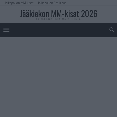
Jalkapallon MM-kisat
Jalkapallon EM-kisat
Jääkiekon MM-kisat 2026
KAIKKI JÄÄKIEKON MM-KISOISTA