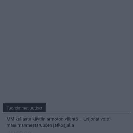
Tuoreimmat uutiset
MM-kullasta käytiin armoton vääntö – Leijonat voitti
maailmanmestaruuden jatkoajalla
31.05.2026 23:27