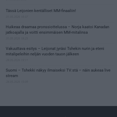
Tässä Leijonien kentälliset MM-finaaliin!
31.05.2026 18:37
Huikeaa draamaa pronssiottelussa – Norja kaatoi Kanadan
jatkoajalla ja voitti ensimmäisen MM-mitalinsa
31.05.2026 18:25
Vakuuttava esitys – Leijonat jyräsi Tshekin nurin ja eteni
mitalipeleihin neljän vuoden tauon jälkeen
28.05.2026 19:11
Suomi – Tshekki näkyy ilmaiseksi TV:stä – näin aukeaa live
stream
28.05.2026 15:09