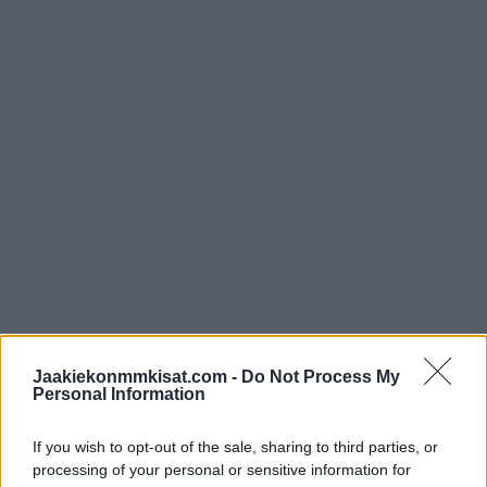
Jaakiekonmmkisat.com -
Do Not Process My
Personal Information
Ennen viime yön ottelua Chicago Blackhawksia vastaan
Luostarinen oli pelannut NHL:ssä kahdeksan ottelua Carolina
If you wish to opt-out of the sale, sharing to third parties, or
Hurricanesin paidassa. Carolinassa hyökkääjä ehti iskemään
processing of your personal or sensitive information for
yhden syöttöpisteen. Panthers-debyytissä Luostarinen