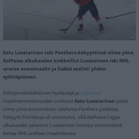
Eetu Luostarinen teki Panthers-debyyttinsä viime yönä.
KalPassa alkukauden kiekkoillut Luostarinen iski NHL-
uransa avausmaalin ja lisäksi saalisti yhden
syöttöpisteen.
Siilinjärveläislähtöinen hyökkääjä ja
Leijonissa
maailmanmestaruuden voittanut
Eetu Luostarinen
pelasi
viime yönä ensimmäisen ottelunsa Panthers-paidassa.
Debyytti Floridassa oli onnistunut, sillä KalPassa Liigaa
alkukauden pelannut Luostarinen onnistui ensimmäistä
kertaa NHL-urallaan maalinteossa.