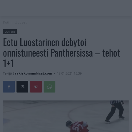
Koti
Uutiset
Uutiset
Eetu Luostarinen debytoi
onnistuneesti Panthersissa – tehot
1+1
Tekijä
Jaakiekonmmkisat.com
-
18.01.2021 15:39