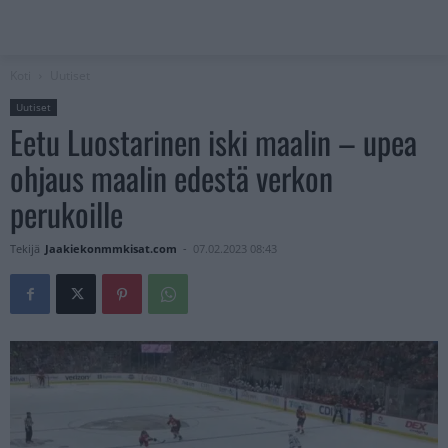
Koti
Uutiset
Uutiset
Eetu Luostarinen iski maalin – upea
ohjaus maalin edestä verkon
perukoille
Tekijä
Jaakiekonmmkisat.com
-
07.02.2023 08:43