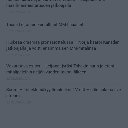
maailmanmestaruuden jatkoajalla
31.05.2026 23:27
Tässä Leijonien kentälliset MM-finaaliin!
31.05.2026 18:37
Huikeaa draamaa pronssiottelussa – Norja kaatoi Kanadan
jatkoajalla ja voitti ensimmäisen MM-mitalinsa
31.05.2026 18:25
Vakuuttava esitys – Leijonat jyräsi Tshekin nurin ja eteni
mitalipeleihin neljän vuoden tauon jälkeen
28.05.2026 19:11
Suomi – Tshekki näkyy ilmaiseksi TV:stä – näin aukeaa live
stream
28.05.2026 15:09