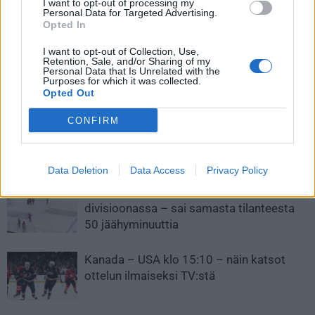
I want to opt-out of processing my
avojääpommin – joutui
tauon jälkeen – vuorenvarma
Personal Data for Targeted Advertising.
vastaamaan taklauksestaan
viimeistely maalinedustalta
Opted In
kuitenkin nyrkein
I want to opt-out of Collection, Use,
Retention, Sale, and/or Sharing of my
Personal Data that Is Unrelated with the
Purposes for which it was collected.
LIITTYVÄT ARTIKKELIT
LISÄÄ TEKIJÄLTÄ
Opted Out
CONFIRM
Leijonat julkisti ketjut Sveitsi-peliin –
Aleksander Barkov tekee paluun
kaukaloon
Data Deletion
Data Access
Privacy Policy
Venäläisveskari sekosi Suomen 2.
divisioonassa – sai samasta tilanteesta
50 jäähyminuuttia
Kanada – USA klo 15:10 – näin katsot
ottelun ilmaiseksi TV:stä