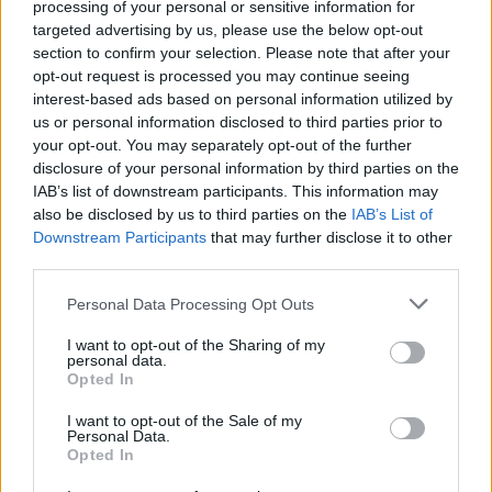
processing of your personal or sensitive information for
targeted advertising by us, please use the below opt-out
Jos twiitti ei näy laitteellasi voit katsoa sen suoraan
Twitteristä
.
section to confirm your selection. Please note that after your
opt-out request is processed you may continue seeing
interest-based ads based on personal information utilized by
Floridalle pisteet ovat tällä hetkellä elintärkeitä
us or personal information disclosed to third parties prior to
pudotuspelipaikan kannalta. Eroa pudotuspeliviivaan tiukassa
your opt-out. You may separately opt-out of the further
idässä on vain yksi piste, mutta edellä on ohitettavia
disclosure of your personal information by third parties on the
joukkueita, joilla on jopa 3-4 ottelua vähemmän pelattuna
IAB’s list of downstream participants. This information may
also be disclosed by us to third parties on the
IAB’s List of
kuin pantterilaumalla.
Downstream Participants
that may further disclose it to other
third parties.
Personal Data Processing Opt Outs
I want to opt-out of the Sharing of my
personal data.
Opted In
I want to opt-out of the Sale of my
Personal Data.
Edellinen artikkeli
Seuraava artikkeli
Opted In
Jacob Trouba tarjoili komean
Roope Hintz maalinteossa heti