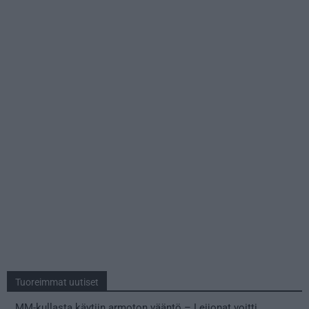
Tuoreimmat uutiset
MM-kullasta käytiin armoton vääntö – Leijonat voitti