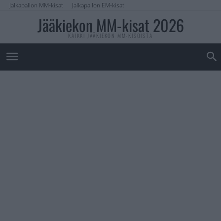
Jalkapallon MM-kisat
Jalkapallon EM-kisat
Jääkiekon MM-kisat 2026
KAIKKI JÄÄKIEKON MM-KISOISTA