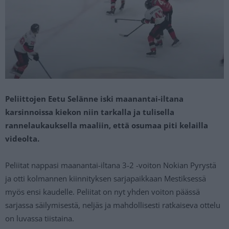
Peliittojen Eetu Selänne iski maanantai-iltana
karsinnoissa kiekon niin tarkalla ja tulisella
rannelaukauksella maaliin, että osumaa piti kelailla
videolta.
Peliitat nappasi maanantai-iltana 3-2 -voiton Nokian Pyrystä
ja otti kolmannen kiinnityksen sarjapaikkaan Mestiksessä
myös ensi kaudelle. Peliitat on nyt yhden voiton päässä
sarjassa säilymisestä, neljäs ja mahdollisesti ratkaiseva ottelu
on luvassa tiistaina.