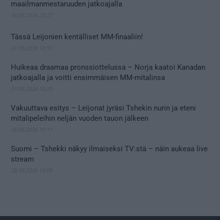
maailmanmestaruuden jatkoajalla
31.05.2026 23:27
Tässä Leijonien kentälliset MM-finaaliin!
31.05.2026 18:37
Huikeaa draamaa pronssiottelussa – Norja kaatoi Kanadan
jatkoajalla ja voitti ensimmäisen MM-mitalinsa
31.05.2026 18:25
Vakuuttava esitys – Leijonat jyräsi Tshekin nurin ja eteni
mitalipeleihin neljän vuoden tauon jälkeen
28.05.2026 19:11
Suomi – Tshekki näkyy ilmaiseksi TV:stä – näin aukeaa live
stream
28.05.2026 15:09