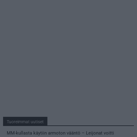
Tuoreimmat uutiset
MM-kullasta käytiin armoton vääntö – Leijonat voitti