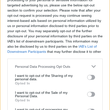
processing of your personal or sensitive information for
targeted advertising by us, please use the below opt-out
section to confirm your selection. Please note that after your
Jos video ei näy laitteellasi voit katsoa sen suoraan
opt-out request is processed you may continue seeing
interest-based ads based on personal information utilized by
Youtubesta
.
us or personal information disclosed to third parties prior to
your opt-out. You may separately opt-out of the further
Lue myös:
Vihdoin pistetili auki! Jesse Puljujärvelle
disclosure of your personal information by third parties on the
ensimmäinen tehopiste Carolinassa – alusti Jesperi
IAB’s list of downstream participants. This information may
Kotkaniemen osuman
also be disclosed by us to third parties on the
IAB’s List of
Downstream Participants
that may further disclose it to other
third parties.
Personal Data Processing Opt Outs
I want to opt-out of the Sharing of my
personal data.
Opted In
I want to opt-out of the Sale of my
Personal Data.
Edellinen artikkeli
Seuraava artikkeli
Opted In
Alexander Ovechkin hölmöili
Minnesota Wild varmisti
I want to opt-out of processing my