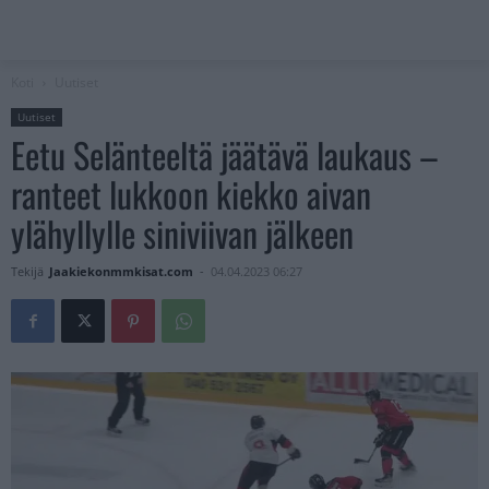
Koti
Uutiset
Uutiset
Eetu Selänteeltä jäätävä laukaus –
ranteet lukkoon kiekko aivan
ylähyllylle siniviivan jälkeen
Tekijä
Jaakiekonmmkisat.com
-
04.04.2023 06:27