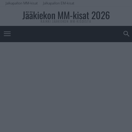
Jalkapallon MM-kisat
Jalkapallon EM-kisat
Jääkiekon MM-kisat 2026
KAIKKI JÄÄKIEKON MM-KISOISTA