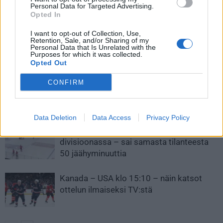
itsensä suihkuun – antoi
paikkansa pudotuspeleissä –
Personal Data for Targeted Advertising.
tuomaristolle aplodit tilanteen
Marc-Andre Fleury teki historiaa
Opted In
jälkeen
I want to opt-out of Collection, Use,
Retention, Sale, and/or Sharing of my
Personal Data that Is Unrelated with the
Purposes for which it was collected.
LIITTYVÄT ARTIKKELIT
LISÄÄ TEKIJÄLTÄ
Opted Out
Leijonat julkisti ketjut Sveitsi-peliin –
CONFIRM
Aleksander Barkov tekee paluun
kaukaloon
Data Deletion
Data Access
Privacy Policy
Venäläisveskari sekosi Suomen 2.
divisioonassa – sai samasta tilanteesta
50 jäähyminuuttia
Kanada – USA klo 15:10 – näin katsot
ottelun ilmaiseksi TV:stä