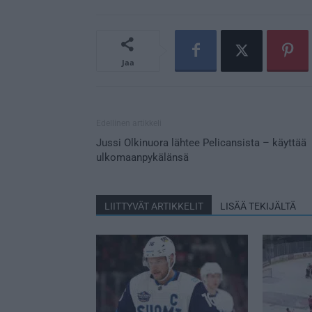
Jaa
Edellinen artikkeli
Jussi Olkinuora lähtee Pelicansista – käyttää
ulkomaanpykälänsä
LIITTYVÄT ARTIKKELIT
LISÄÄ TEKIJÄLTÄ