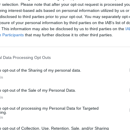
r selection. Please note that after your opt-out request is processed y
eing interest-based ads based on personal information utilized by us or
ekosi totaalisesti NHL:ssä, sillä mies kävi
disclosed to third parties prior to your opt-out. You may separately opt-
losure of your personal information by third parties on the IAB’s list of
thersin Nick Cousinsiin.
. This information may also be disclosed by us to third parties on the
IA
Participants
that may further disclose it to other third parties.
ridaa vastaan, kun mies sai sekoamisestaan yhteensä
aan kalavelkoja Cousinsille, joka oli aikaisemmin
l Data Processing Opt Outs
tilanteen jollakin tyylikkäämmälläkin tavalla, koska
o opt-out of the Sharing of my personal data.
 Mies paiskasi Cousinsin jäähän ja alkoi takomaan tätä
In
kaan vain suojautua jäässä, koska mitään
o opt-out of the Sale of my Personal Data.
In
Mainos:
to opt-out of processing my Personal Data for Targeted
ing.
In
o opt-out of Collection, Use, Retention, Sale, and/or Sharing