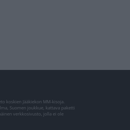
ieto koskien Jääkiekon MM-kisoja.
elma, Suomen joukkue, kattava paketti
inen verkkosivusto, jolla ei ole