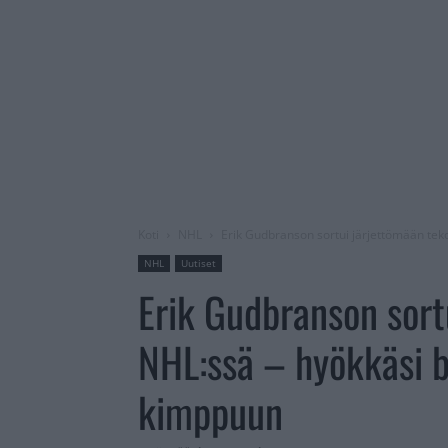
Koti
NHL
Erik Gudbranson sortui järjettömään tek
NHL
Uutiset
Erik Gudbranson sort
NHL:ssä – hyökkäsi b
kimppuun