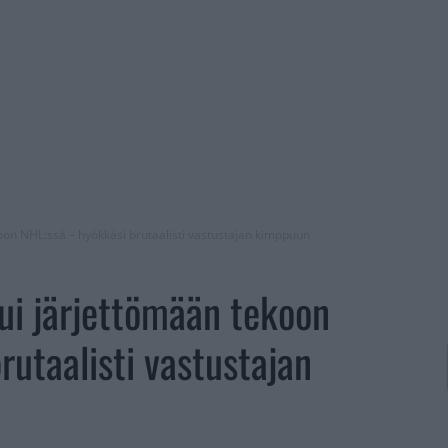
oon NHL:ssä – hyökkäsi brutaalisti vastustajan kimppuun
ui järjettömään tekoon
rutaalisti vastustajan