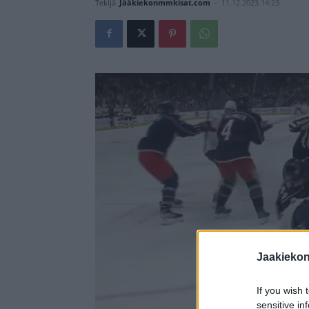
Tekijä
Jääkiekonmmkisat.com
-
11.12.2023 14:23
Jaakieko
If you wish 
sensitive in