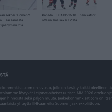
kari sekosi Suomen 2.
Kanada – USA klo 15:10 – näin katsot
sa – sai samasta
ottelun ilmaiseksi TV:stä
50 jäähyminuuttia
ISTÄ
iekonmmkisat.com on sivusto, jolle on kerätty kaikki oleellinen t
stoltamme löytyvät Leijonat-aiheiset uutiset, MM 2026 otteluohj
ujen hinnoista sekä paljon muuta. Jaakiekonmmkisat.com on itsenä
äänlaista yhteyttä IIHF:ään eikä Suomen Jääkiekkoliittoon.