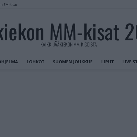
on EM-kisat
kiekon MM-kisat 
KAIKKI JÄÄKIEKON MM-KISOISTA
OHJELMA
LOHKOT
SUOMEN JOUKKUE
LIPUT
LIVE 