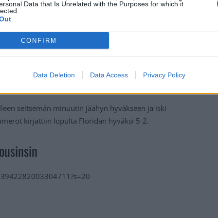
ersonal Data that Is Unrelated with the Purposes for which it
lected.
Out
CONFIRM
Data Deletion
Data Access
Privacy Policy
lleen seitsemän minuutin jäähyn hyväkseen ja iski
rot kirjattiin lopulta Floridan hyväksi 5-2.
ousinsin
1733942282003304711?s=20