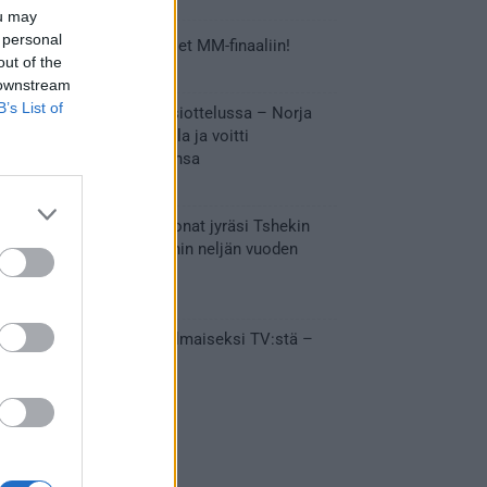
ou may
 personal
Tässä Leijonien kentälliset MM-finaaliin!
out of the
31.05.2026 18:37
 downstream
B’s List of
Huikeaa draamaa pronssiottelussa – Norja
kaatoi Kanadan jatkoajalla ja voitti
ensimmäisen MM-mitalinsa
31.05.2026 18:25
Vakuuttava esitys – Leijonat jyräsi Tshekin
nurin ja eteni mitalipeleihin neljän vuoden
tauon jälkeen
28.05.2026 19:11
Suomi – Tshekki näkyy ilmaiseksi TV:stä –
näin aukeaa live stream
28.05.2026 15:09