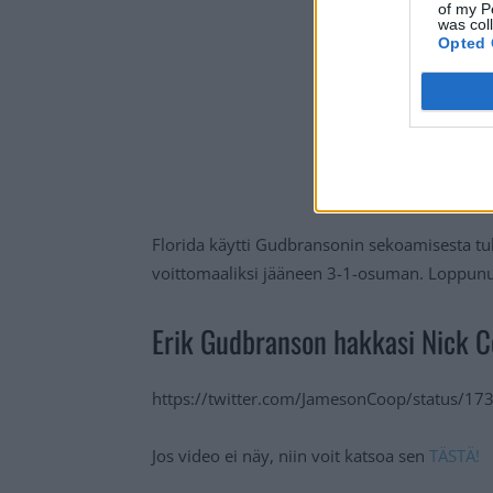
of my P
was col
Opted 
Florida käytti Gudbransonin sekoamisesta tu
voittomaaliksi jääneen 3-1-osuman. Loppunume
Erik Gudbranson hakkasi Nick C
https://twitter.com/JamesonCoop/status/
Jos video ei näy, niin voit katsoa sen
TÄSTÄ!