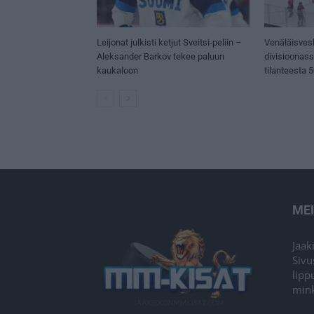
Leijonat julkisti ketjut Sveitsi-peliin –
Venäläisves
Aleksander Barkov tekee paluun
divisioonas
kaukaloon
tilanteesta 
ME
Jaak
Sivu
lipp
mink