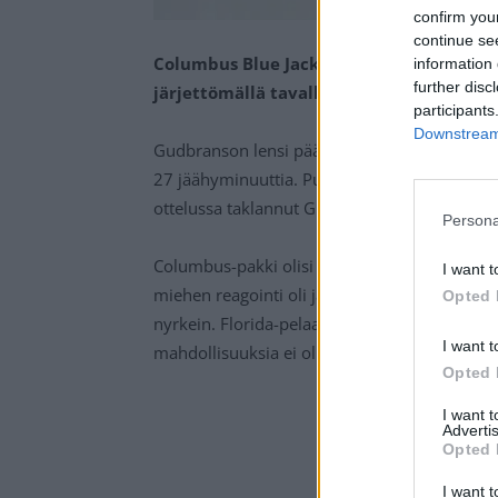
confirm you
continue se
Columbus Blue Jacketsin Erik Gudbranson s
information 
further disc
järjettömällä tavalla käsiksi Florida Pan
participants
Downstream 
Gudbranson lensi päätöserässä suihkuun Flo
27 jäähyminuuttia. Puolustaja lähti makselem
ottelussa taklannut Gudbransonia.
Persona
Columbus-pakki olisi voinut kuitenkin hoitaa 
I want t
miehen reagointi oli järkyttävää katseltavaa.
Opted 
nyrkein. Florida-pelaaja yritti parhaansa mu
I want t
mahdollisuuksia ei ollut laittaa vastaan.
Opted 
I want 
Advertis
Opted 
I want t