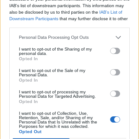
IAB’s list of downstream participants. This information may
also be disclosed by us to third parties on the
IAB’s List of
Downstream Participants
that may further disclose it to other
third parties.
Edellinen artikkeli
Seuraava artikkeli
Personal Data Processing Opt Outs
Aku Räty debytoi NHL:ssä – sai
Uskomaton suoritus! – Dallasin
heittää perinteisen ”rookie
Jake Oettinger nappasi tyynesti
I want to opt-out of the Sharing of my
lapin” alkulämmössä
yhden kauden hienoimmista
personal data.
Opted In
torjunnoista
I want to opt-out of the Sale of my
Personal Data.
Opted In
LIITTYVÄT ARTIKKELIT
LISÄÄ TEKIJÄLTÄ
I want to opt-out of processing my
Personal Data for Targeted Advertising.
MM-kullasta käytiin armoton vääntö –
Opted In
Leijonat voitti maailmanmestaruuden
jatkoajalla
I want to opt-out of Collection, Use,
Retention, Sale, and/or Sharing of my
Personal Data that Is Unrelated with the
Purposes for which it was collected.
Tässä Leijonien kentälliset MM-finaaliin!
Opted Out