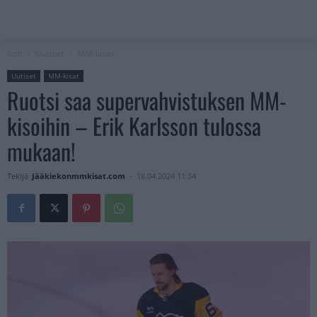
Koti
Uutiset
MM-kisat
Uutiset
MM-kisat
Ruotsi saa supervahvistuksen MM-
kisoihin – Erik Karlsson tulossa
mukaan!
Tekijä
Jääkiekonmmkisat.com
-
18.04.2024 11:34