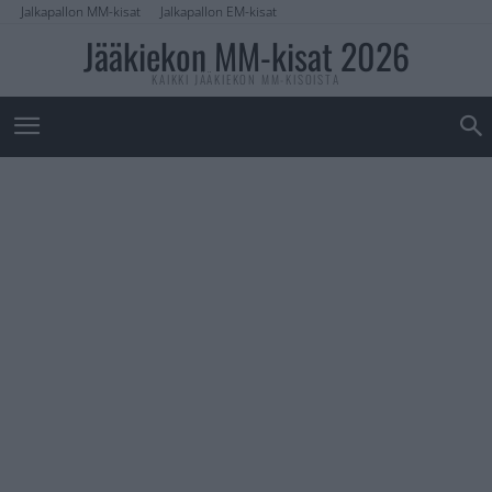
Jalkapallon MM-kisat
Jalkapallon EM-kisat
Jääkiekon MM-kisat 2026
KAIKKI JÄÄKIEKON MM-KISOISTA