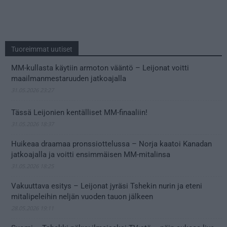
Tuoreimmat uutiset
MM-kullasta käytiin armoton vääntö – Leijonat voitti
maailmanmestaruuden jatkoajalla
31.05.2026 23:27
Tässä Leijonien kentälliset MM-finaaliin!
31.05.2026 18:37
Huikeaa draamaa pronssiottelussa – Norja kaatoi Kanadan
jatkoajalla ja voitti ensimmäisen MM-mitalinsa
31.05.2026 18:25
Vakuuttava esitys – Leijonat jyräsi Tshekin nurin ja eteni
mitalipeleihin neljän vuoden tauon jälkeen
28.05.2026 19:11