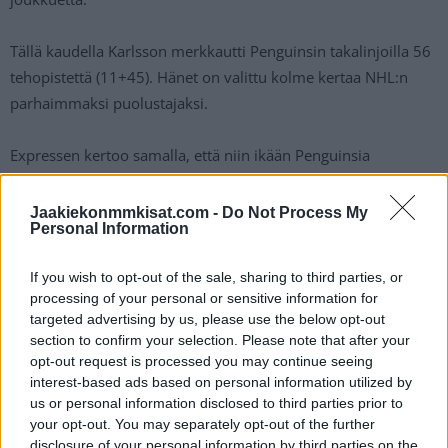
Tällä kaudella Karlsson merkkautti Penguinsin takalinjoilla 56
tehopistettä (11+45). Hänet on valittu kolme kertaa NHL:n
parhaimmaksi puolustajaksi.
Expressen kertoo samalla, että niin ikään Penguinsia
edustavat
Rikard Rakell
ja
Marcus Pettersson
ovat
kertoneet halukkuudestaan liittyä Tre Kronorin
Jaakiekonmmkisat.com -
Do Not Process My
Personal Information
kisakoneeseen.
If you wish to opt-out of the sale, sharing to third parties, or
Kisat pelataan Tshekissä 10.-26. toukokuuta. Sivuiltamme
processing of your personal or sensitive information for
löytyy luonnollisestikin
Jääkiekon MM otteluohjelma
, joka
targeted advertising by us, please use the below opt-out
kannattaa iskeä selaimen kirjanmerkkeihin jo tässä vaiheessa!
section to confirm your selection. Please note that after your
opt-out request is processed you may continue seeing
interest-based ads based on personal information utilized by
us or personal information disclosed to third parties prior to
your opt-out. You may separately opt-out of the further
disclosure of your personal information by third parties on the