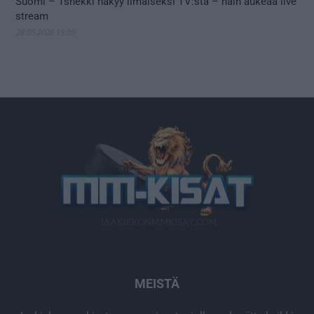
Suomi – Tshekki näkyy ilmaiseksi TV:stä – näin aukeaa live
stream
28.05.2026 15:09
MEISTÄ