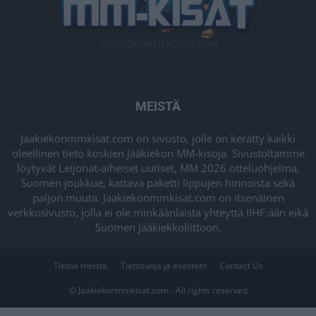
MEISTÄ
Jaakiekonmmkisat.com on sivusto, jolle on kerätty kaikki
oleellinen tieto koskien Jääkiekon MM-kisoja. Sivustoltamme
löytyvät Leijonat-aiheiset uutiset, MM 2026 otteluohjelma,
Suomen joukkue, kattava paketti lippujen hinnoista sekä
paljon muuta. Jaakiekonmmkisat.com on itsenäinen
verkkosivusto, jolla ei ole minkäänlaista yhteyttä IIHF:ään eikä
Suomen Jääkiekkoliittoon.
Tietoa meistä
Tietosuoja ja evästeet
Contact Us
© Jaakiekonmmkisat.com - All rights reserved