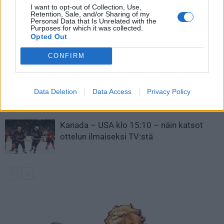
LIITTYVÄT ARTIKKELIT
LISÄÄ TEKIJÄLTÄ
I want to opt-out of Collection, Use,
Retention, Sale, and/or Sharing of my
Personal Data that Is Unrelated with the
Purposes for which it was collected.
Leijonat julkisti ketjut Sveitsi-peliin –
Opted Out
Aleksander Barkov tekee paluun
kaukaloon
CONFIRM
Venäläisveskari sekosi Suomen 2.
divisioonassa – sai samasta tilanteesta
Data Deletion
Data Access
Privacy Policy
50 jäähyminuuttia
Kanada – USA klo 15:10 – näin katsot
ottelun ilmaiseksi TV:stä