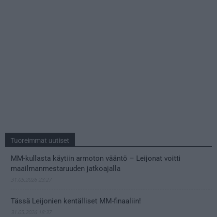
Tuoreimmat uutiset
MM-kullasta käytiin armoton vääntö – Leijonat voitti
maailmanmestaruuden jatkoajalla
31.05.2026 23:27
Tässä Leijonien kentälliset MM-finaaliin!
31.05.2026 18:37