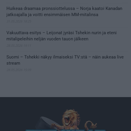
Huikeaa draamaa pronssiottelussa – Norja kaatoi Kanadan
jatkoajalla ja voitti ensimmäisen MM-mitalinsa
31.05.2026 18:25
Vakuuttava esitys – Leijonat jyräsi Tshekin nurin ja eteni
mitalipeleihin neljän vuoden tauon jälkeen
28.05.2026 19:11
Suomi – Tshekki näkyy ilmaiseksi TV:stä – näin aukeaa live
stream
28.05.2026 15:09