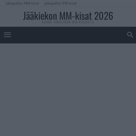
Jalkapallon MM-kisat
Jalkapallon EM-kisat
Jääkiekon MM-kisat 2026
KAIKKI JÄÄKIEKON MM-KISOISTA