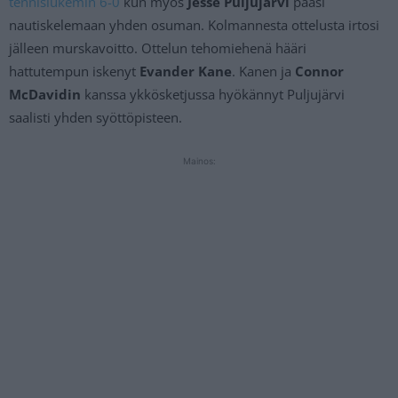
tennislukemin 6-0
kun myös
Jesse Puljujärvi
pääsi
nautiskelemaan yhden osuman. Kolmannesta ottelusta irtosi
jälleen murskavoitto. Ottelun tehomiehenä hääri
hattutempun iskenyt
Evander Kane
. Kanen ja
Connor
McDavidin
kanssa ykkösketjussa hyökännyt Puljujärvi
saalisti yhden syöttöpisteen.
Mainos: