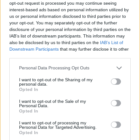
opt-out request is processed you may continue seeing
interest-based ads based on personal information utilized by
us or personal information disclosed to third parties prior to
Jos video ei näy laitteellasi voit katsoa sen suoraan
your opt-out. You may separately opt-out of the further
Youtubesta
.
disclosure of your personal information by third parties on the
IAB’s list of downstream participants. This information may
also be disclosed by us to third parties on the
IAB’s List of
Downstream Participants
that may further disclose it to other
third parties.
Personal Data Processing Opt Outs
I want to opt-out of the Sharing of my
personal data.
Opted In
Edellinen artikkeli
Seuraava artikkeli
TSN: Kanada saa hurjan
NHL-pelissä erikoinen
I want to opt-out of the Sale of my
Personal Data.
vahvistuksen MM-kisoihin –
onnettomuus – toimitsija
Opted In
NHL-tähti Mathew Barzal liittyy
vietiin paareilla sairaalaan
mukaan
I want to opt-out of processing my
Personal Data for Targeted Advertising.
Opted In