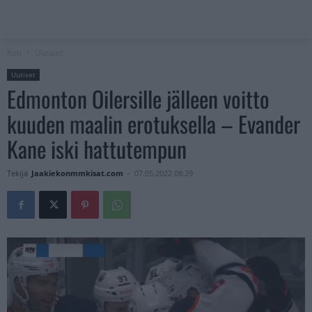
Koti
Uutiset
Uutiset
Edmonton Oilersille jälleen voitto
kuuden maalin erotuksella – Evander
Kane iski hattutempun
Tekijä
Jaakiekonmmkisat.com
-
07.05.2022 08:29