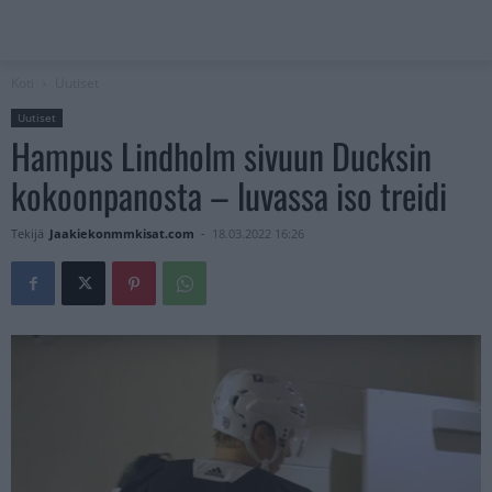
Koti
Uutiset
Uutiset
Hampus Lindholm sivuun Ducksin
kokoonpanosta – luvassa iso treidi
Tekijä
Jaakiekonmmkisat.com
-
18.03.2022 16:26