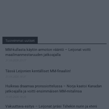
Tuoreimmat uutiset
MM-kullasta käytiin armoton vääntö – Leijonat voitti
maailmanmestaruuden jatkoajalla
31.05.2026 23:27
Tässä Leijonien kentälliset MM-finaaliin!
31.05.2026 18:37
Huikeaa draamaa pronssiottelussa – Norja kaatoi Kanadan
jatkoajalla ja voitti ensimmäisen MM-mitalinsa
31.05.2026 18:25
Vakuuttava esitys – Leijonat jyräsi Tshekin nurin ja eteni