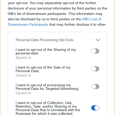
your opt-out. You may separately opt-out of the further
disclosure of your personal information by third parties on the
IAB’s list of downstream participants. This information may
also be disclosed by us to third parties on the
IAB’s List of
Downstream Participants
that may further disclose it to other
third parties.
Personal Data Processing Opt Outs
Edellinen artikkeli
Seuraava artikkeli
I want to opt-out of the Sharing of my
personal data.
Kuka olisi uskonut ennen
Nyt se on varmaa – Ranska ja
Opted In
kauden alkua? Jukurit varmisti
Itävalta mukaan MM-kisoihin
paikkansa CHL:ssä
I want to opt-out of the Sale of my
Personal Data.
Opted In
I want to opt-out of processing my
LIITTYVÄT ARTIKKELIT
LISÄÄ TEKIJÄLTÄ
Personal Data for Targeted Advertising.
Opted In
Leijonat julkisti ketjut Sveitsi-peliin –
I want to opt-out of Collection, Use,
Aleksander Barkov tekee paluun
Retention, Sale, and/or Sharing of my
kaukaloon
Personal Data that Is Unrelated with the
Purposes for which it was collected.