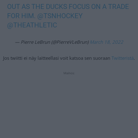
OUT AS THE DUCKS FOCUS ON A TRADE
FOR HIM.
@TSNHOCKEY
@THEATHLETIC
— Pierre LeBrun (@PierreVLeBrun)
March 18, 2022
Jos twiitti ei näy laitteellasi voit katsoa sen suoraan
Twitteristä
.
Mainos: