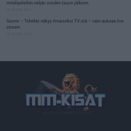
mitalipeleihin neljän vuoden tauon jälkeen
28.05.2026 19:11
Suomi – Tshekki näkyy ilmaiseksi TV:stä – näin aukeaa live
stream
28.05.2026 15:09