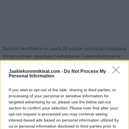
Ducksin tavoitteena on saada 28-vuotias puolustaja kaupattua
ennen siirtojen takarajaa maanantaina. Todennäköisimpinä
uusia osoitteita puolustajalle ovat Florida, Toronto sekä
Boston.
Jaakiekonmmkisat.com -
Do Not Process My
Personal Information
TSN:n toimittaja
Darren Dreger
on kertonut aiemmin, että
If you wish to opt-out of the sale, sharing to third parties, or
Ducks pyytää ruotsalaispuolustajastaan ensimmäisen ja
processing of your personal or sensitive information for
kolmannen kierroksen varauksia sekä yhtä huippulupausta.
targeted advertising by us, please use the below opt-out
section to confirm your selection. Please note that after your
opt-out request is processed you may continue seeing
Lue myös:
Jake Oettinger venyi uskomattomaan torjuntaan –
interest-based ads based on personal information utilized by
William Nylander oli jo tuulettamassa maalia
us or personal information disclosed to third parties prior to