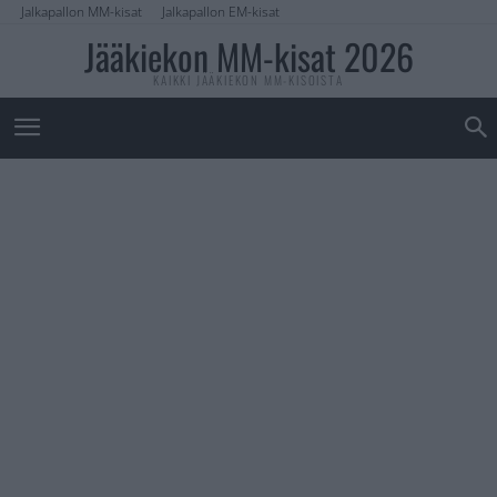
Jalkapallon MM-kisat
Jalkapallon EM-kisat
Jääkiekon MM-kisat 2026
KAIKKI JÄÄKIEKON MM-KISOISTA