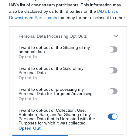
IAB’s list of downstream participants. This information may
also be disclosed by us to third parties on the
IAB’s List of
Downstream Participants
that may further disclose it to other
third parties.
Edellinen artikkeli
Seuraava artikkeli
Personal Data Processing Opt Outs
Onko tässä kauden upein
Tilipäivä! Roope Hintz solmi
pelastus? Olavi Vauhkonen
jättimäisen jatkosopimuksen
I want to opt-out of the Sharing of my
torjui varmalta näyttäneen
Dallasiin – arvo lähes 70
personal data.
osuman!
miljoonaa!
Opted In
I want to opt-out of the Sale of my
Personal Data.
Opted In
LIITTYVÄT ARTIKKELIT
LISÄÄ TEKIJÄLTÄ
I want to opt-out of processing my
Leijonat julkisti ketjut Sveitsi-peliin –
Personal Data for Targeted Advertising.
Opted In
Aleksander Barkov tekee paluun
kaukaloon
I want to opt-out of Collection, Use,
Retention, Sale, and/or Sharing of my
Personal Data that Is Unrelated with the
Venäläisveskari sekosi Suomen 2.
Purposes for which it was collected.
Opted Out
divisioonassa – sai samasta tilanteesta