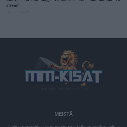
stream
28.05.2026 15:09
MEISTÄ
Jaakiekonmmkisat.com on sivusto, jolle on kerätty kaikki