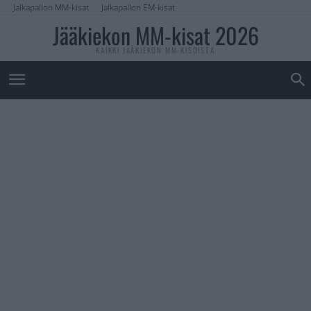
Jalkapallon MM-kisat
Jalkapallon EM-kisat
Jääkiekon MM-kisat 2026
KAIKKI JÄÄKIEKON MM-KISOISTA