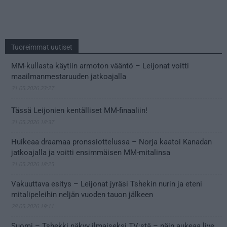
Tuoreimmat uutiset
MM-kullasta käytiin armoton vääntö – Leijonat voitti
maailmanmestaruuden jatkoajalla
31.05.2026 23:27
Tässä Leijonien kentälliset MM-finaaliin!
31.05.2026 18:37
Huikeaa draamaa pronssiottelussa – Norja kaatoi Kanadan
jatkoajalla ja voitti ensimmäisen MM-mitalinsa
31.05.2026 18:25
Vakuuttava esitys – Leijonat jyräsi Tshekin nurin ja eteni
mitalipeleihin neljän vuoden tauon jälkeen
28.05.2026 19:11
Suomi – Tshekki näkyy ilmaiseksi TV:stä – näin aukeaa live