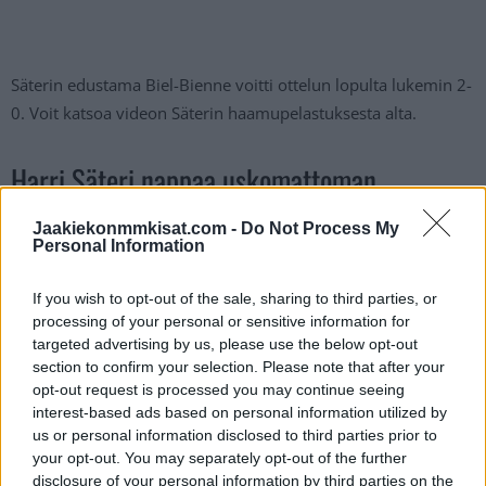
Säterin edustama Biel-Bienne voitti ottelun lopulta lukemin 2-
0. Voit katsoa videon Säterin haamupelastuksesta alta.
Harri Säteri nappaa uskomattoman
torjunnan
Jaakiekonmmkisat.com -
Do Not Process My
Personal Information
https://twitter.com/MySports_CH/status/1596475954054197
If you wish to opt-out of the sale, sharing to third parties, or
248
processing of your personal or sensitive information for
targeted advertising by us, please use the below opt-out
Jos twiitti ei näy laitteellasi voit katsoa sen suoraan
Twitteristä
.
section to confirm your selection. Please note that after your
opt-out request is processed you may continue seeing
interest-based ads based on personal information utilized by
us or personal information disclosed to third parties prior to
your opt-out. You may separately opt-out of the further
disclosure of your personal information by third parties on the