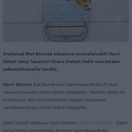
Sveitsissä Biel-Benneä edustava suomalaivahti Harri
Säteri venyi lauantai-iltana kiekon tielle suorastaan
uskomattomalla tavalla.
Harri Säterin
Biel-Benne kävi hakemassa Ambri-Piottan
vieraana lauantai-iltana täyden pistepotin. Säterille ottelu oli
onnistunut, sillä suomalaisvahti nappasi mukaansa
vieraskaukalosta voiton lisäksi nollapelin.
Säteri tarjoili ottelussa myös kenties
vuoden torjunnan
. Säteri
torjui kiekon ja irtokiekko kimposi suomalaisvahdin