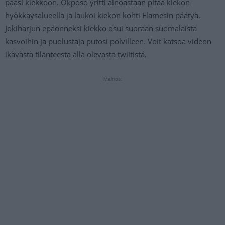
pääsi kiekkoon. Okposo yritti ainoastaan pitää kiekon
hyökkäysalueella ja laukoi kiekon kohti Flamesin päätyä.
Jokiharjun epäonneksi kiekko osui suoraan suomalaista
kasvoihin ja puolustaja putosi polvilleen. Voit katsoa videon
ikävästä tilanteesta alla olevasta twiitistä.
Mainos: