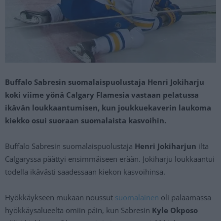
Buffalo Sabresin suomalaispuolustaja Henri Jokiharju
koki viime yönä Calgary Flamesia vastaan pelatussa
ikävän loukkaantumisen, kun joukkuekaverin laukoma
kiekko osui suoraan suomalaista kasvoihin.
Buffalo Sabresin suomalaispuolustaja
Henri Jokiharjun
ilta
Calgaryssa päättyi ensimmäiseen erään. Jokiharju loukkaantui
todella ikävästi saadessaan kiekon kasvoihinsa.
Hyökkäykseen mukaan noussut
suomalainen
oli palaamassa
hyökkäysalueelta omiin päin, kun Sabresin
Kyle Okposo