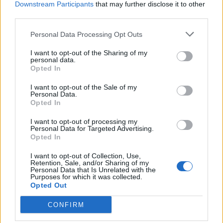
Downstream Participants
that may further disclose it to other
Edellinen artikkeli
Seuraava artikkeli
third parties.
Nick Suzuki vai Pavel Datsjuk?
HPK:lta jäätävä kuitti Tapparalle
Canadiensin hyökkääjä taiteili
– ”Kiva että luotat isoveljesi
Personal Data Processing Opt Outs
upean rankkariosuman
Ilveksen…”
I want to opt-out of the Sharing of my
personal data.
Opted In
LIITTYVÄT ARTIKKELIT
LISÄÄ TEKIJÄLTÄ
I want to opt-out of the Sale of my
Personal Data.
Opted In
Leijonat julkisti ketjut Sveitsi-peliin –
Aleksander Barkov tekee paluun
I want to opt-out of processing my
kaukaloon
Personal Data for Targeted Advertising.
Opted In
Venäläisveskari sekosi Suomen 2.
I want to opt-out of Collection, Use,
divisioonassa – sai samasta tilanteesta
Retention, Sale, and/or Sharing of my
Personal Data that Is Unrelated with the
50 jäähyminuuttia
Purposes for which it was collected.
Opted Out
Kanada – USA klo 15:10 – näin katsot
CONFIRM
ottelun ilmaiseksi TV:stä