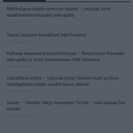
MM-kullasta käytiin armoton vääntö – Leijonat voitti
maailmanmestaruuden jatkoajalla
31.05.2026 23:27
Tässä Leijonien kentälliset MM-finaaliin!
31.05.2026 18:37
Huikeaa draamaa pronssiottelussa – Norja kaatoi Kanadan
jatkoajalla ja voitti ensimmäisen MM-mitalinsa
31.05.2026 18:25
Vakuuttava esitys – Leijonat jyräsi Tshekin nurin ja eteni
mitalipeleihin neljän vuoden tauon jälkeen
28.05.2026 19:11
Suomi – Tshekki näkyy ilmaiseksi TV:stä – näin aukeaa live
stream
28.05.2026 15:09