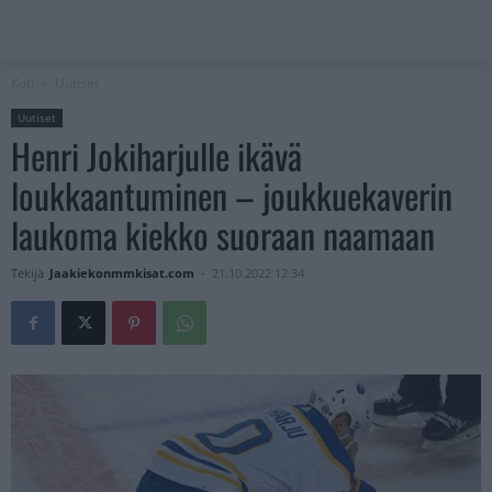
Koti
Uutiset
Uutiset
Henri Jokiharjulle ikävä
loukkaantuminen – joukkuekaverin
laukoma kiekko suoraan naamaan
Tekijä
Jaakiekonmmkisat.com
-
21.10.2022 12:34