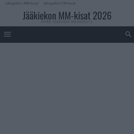
Jalkapallon MM-kisat
Jalkapallon EM-kisat
Jääkiekon MM-kisat 2026
KAIKKI JÄÄKIEKON MM-KISOISTA