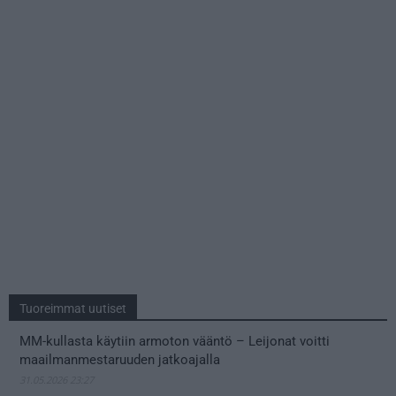
Tuoreimmat uutiset
MM-kullasta käytiin armoton vääntö – Leijonat voitti
maailmanmestaruuden jatkoajalla
31.05.2026 23:27