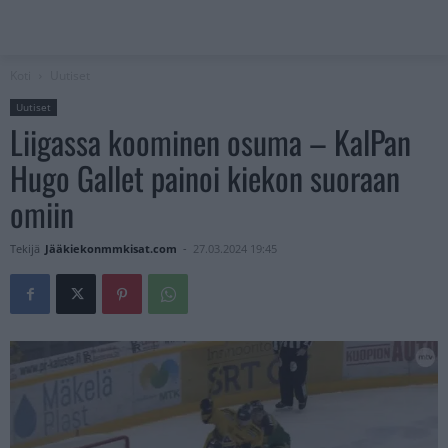
Koti
Uutiset
Uutiset
Liigassa koominen osuma – KalPan
Hugo Gallet painoi kiekon suoraan
omiin
Tekijä
Jääkiekonmmkisat.com
-
27.03.2024 19:45