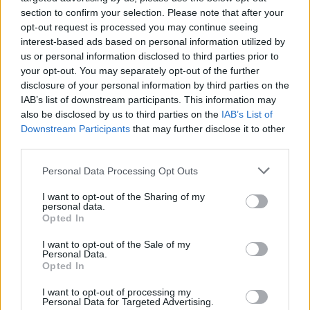
maalin:
section to confirm your selection. Please note that after your
opt-out request is processed you may continue seeing
interest-based ads based on personal information utilized by
https://twitter.com/smliiga/status/1773035091352039807
us or personal information disclosed to third parties prior to
your opt-out. You may separately opt-out of the further
Mikäli video ei näy, voit katsoa sen
Liigan
X-tilillä.
disclosure of your personal information by third parties on the
IAB’s list of downstream participants. This information may
also be disclosed by us to third parties on the
IAB’s List of
Downstream Participants
that may further disclose it to other
third parties.
Personal Data Processing Opt Outs
I want to opt-out of the Sharing of my
personal data.
Opted In
Edellinen artikkeli
Seuraava artikkeli
I want to opt-out of the Sale of my
HBL: HIFK:n urheilujohtaja
Tuomarivirhe toi voittomaalin –
Personal Data.
Tobias Salmelainen halusi Olli
KalPa hyötyi selvästä paitsiosta
Opted In
Jokisen seuran
päävalmentajaksi – hallitus
I want to opt-out of processing my
Personal Data for Targeted Advertising.
tyrmäsi idean