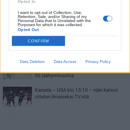
Opted In
I want to opt-out of Collection, Use,
Retention, Sale, and/or Sharing of my
LIITTYVÄT ARTIKKELIT
LISÄÄ TEKIJÄLTÄ
Personal Data that Is Unrelated with the
Purposes for which it was collected.
Opted Out
Leijonat julkisti ketjut Sveitsi-peliin –
Aleksander Barkov tekee paluun
CONFIRM
kaukaloon
Venäläisveskari sekosi Suomen 2.
Data Deletion
Data Access
Privacy Policy
divisioonassa – sai samasta tilanteesta
50 jäähyminuuttia
Kanada – USA klo 15:10 – näin katsot
ottelun ilmaiseksi TV:stä