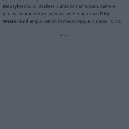
Mäntykivi
huitoi itselleen suihkukomennuksen. KalPa ei
jättänyt seurannutta ylivoimaa käyttämättä vaan
Filip
Westerlund
ampui kiekon komeasti reppuun ajassa 18:13.
Mainos: