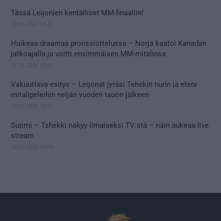
Tässä Leijonien kentälliset MM-finaaliin!
31.05.2026 18:37
Huikeaa draamaa pronssiottelussa – Norja kaatoi Kanadan
jatkoajalla ja voitti ensimmäisen MM-mitalinsa
31.05.2026 18:25
Vakuuttava esitys – Leijonat jyräsi Tshekin nurin ja eteni
mitalipeleihin neljän vuoden tauon jälkeen
28.05.2026 19:11
Suomi – Tshekki näkyy ilmaiseksi TV:stä – näin aukeaa live
stream
28.05.2026 15:09