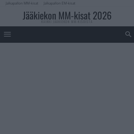
Jalkapallon MM-kisat
Jalkapallon EM-kisat
Jääkiekon MM-kisat 2026
KAIKKI JÄÄKIEKON MM-KISOISTA