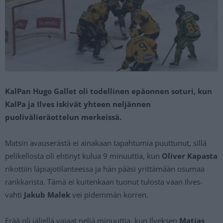
KalPan Hugo Gallet oli todellinen epäonnen soturi, kun
KalPa ja Ilves iskivät yhteen neljännen
puolivälieräottelun merkeissä.
Matsin avauserästä ei ainakaan tapahtumia puuttunut, sillä
pelikellosta oli ehtinyt kulua 9 minuuttia, kun
Oliver Kapasta
rikottiin läpiajotilanteessa ja hän pääsi yrittämään osumaa
rankkarista. Tämä ei kuitenkaan tuonut tulosta vaan Ilves-
vahti
Jakub Malek
vei pidemmän korren.
Erää oli jäljellä vajaat neljä minuuttia, kun Ilveksen
Matias