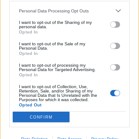
suorittamatta
Personal Data Processing Opt Outs
I want to opt-out of the Sharing of my
personal data.
LIITTYVÄT ARTIKKELIT
LISÄÄ TEKIJÄLTÄ
Opted In
MM-kullasta käytiin armoton vääntö –
I want to opt-out of the Sale of my
Personal Data.
Leijonat voitti maailmanmestaruuden
Opted In
jatkoajalla
I want to opt-out of processing my
Personal Data for Targeted Advertising.
Tässä Leijonien kentälliset MM-finaaliin!
Opted In
I want to opt-out of Collection, Use,
Retention, Sale, and/or Sharing of my
Personal Data that Is Unrelated with the
Purposes for which it was collected.
Huikeaa draamaa pronssiottelussa –
Opted Out
Norja kaatoi Kanadan jatkoajalla ja voitti
CONFIRM
ensimmäisen MM-mitalinsa