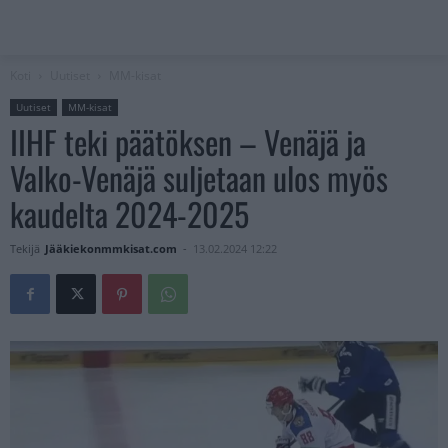
Koti
Uutiset
MM-kisat
Uutiset
MM-kisat
IIHF teki päätöksen – Venäjä ja
Valko-Venäjä suljetaan ulos myös
kaudelta 2024-2025
Tekijä
Jääkiekonmmkisat.com
-
13.02.2024 12:22