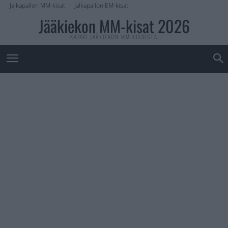
Jalkapallon MM-kisat
Jalkapallon EM-kisat
Jääkiekon MM-kisat 2026
KAIKKI JÄÄKIEKON MM-KISOISTA