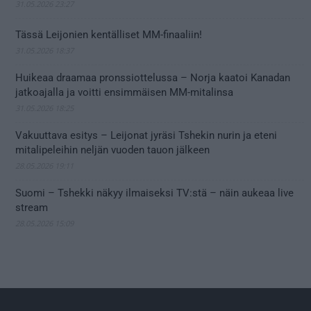
31.05.2026 23:27
Tässä Leijonien kentälliset MM-finaaliin!
31.05.2026 18:37
Huikeaa draamaa pronssiottelussa – Norja kaatoi Kanadan
jatkoajalla ja voitti ensimmäisen MM-mitalinsa
31.05.2026 18:25
Vakuuttava esitys – Leijonat jyräsi Tshekin nurin ja eteni
mitalipeleihin neljän vuoden tauon jälkeen
28.05.2026 19:11
Suomi – Tshekki näkyy ilmaiseksi TV:stä – näin aukeaa live
stream
28.05.2026 15:09