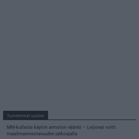
Tuoreimmat uutiset
MM-kullasta käytiin armoton vääntö – Leijonat voitti
maailmanmestaruuden jatkoajalla