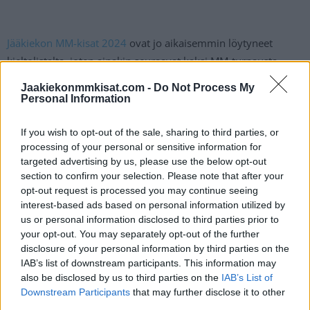
Jääkiekon MM-kisat 2024
ovat jo aikaisemmin löytyneet
kieltolistalta, joten ainakin seuraavat kaksi MM-turnausta
tullaan pelaamaan ilman maita. Uusi kielto tarkoittaa myös
Jaakiekonmmkisat.com -
Do Not Process My
sitä, että Valko-Venäjältä evätään osallistuminen
Personal Information
olympiakarsintoihin.
If you wish to opt-out of the sale, sharing to third parties, or
processing of your personal or sensitive information for
targeted advertising by us, please use the below opt-out
section to confirm your selection. Please note that after your
opt-out request is processed you may continue seeing
interest-based ads based on personal information utilized by
us or personal information disclosed to third parties prior to
your opt-out. You may separately opt-out of the further
disclosure of your personal information by third parties on the
Edellinen artikkeli
Seuraava artikkeli
IAB’s list of downstream participants. This information may
also be disclosed by us to third parties on the
IAB’s List of
Matias Maccelli viimeisteli
Koominen syy toi jälleen
Downstream Participants
that may further disclose it to other
nerokkaan osuman – kiekko
rangaistuksen – TUTOn
third parties.
sisään maalin takaa
pelurilla oli verkkokurssi