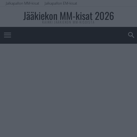
Jalkapallon MM-kisat
Jalkapallon EM-kisat
Jääkiekon MM-kisat 2026
KAIKKI JÄÄKIEKON MM-KISOISTA