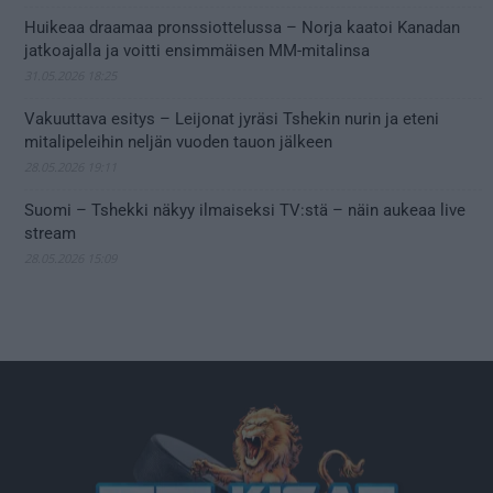
Huikeaa draamaa pronssiottelussa – Norja kaatoi Kanadan
jatkoajalla ja voitti ensimmäisen MM-mitalinsa
31.05.2026 18:25
Vakuuttava esitys – Leijonat jyräsi Tshekin nurin ja eteni
mitalipeleihin neljän vuoden tauon jälkeen
28.05.2026 19:11
Suomi – Tshekki näkyy ilmaiseksi TV:stä – näin aukeaa live
stream
28.05.2026 15:09