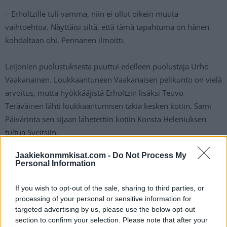
– Erholtzille tuli vamma, niin ei ollut oikein muuta
vaihtoehtoa. Näyttäisi siltä, että tämä tapahtuma on hänen
kohdaltaan ohi, Pennanen ilmoitti.
Leijonien puolustuksesta puuttui edelleen puolustaja Urho
Vaakanainen. Loukkaantuneen Vaakanaisen pelikunto on vielä
arvoitus, mutta hyökkääjistä Erholtzin lisäksi Teuvo
Teräväinen lähti loukkaantumisen takia kesken kotiin. Sami
Päivärinta sen sijaan lähetettiin kotiin Konsta Heleniuksen
tultua Sveitsiin.
Jaakiekonmmkisat.com -
Do Not Process My
Päivärinta tosin saattaa ehkä palata kisoihin. Pennanen
Personal Information
nimittäin paljasti, että Leijonat on kutsumassa uuden pelaajan
MM-kisoihin loukkaantuneen Erholtzin tilalle. Hän ei
If you wish to opt-out of the sale, sharing to third parties, or
kuitenkaan paljastanut tulevan pelaajan henkilöllisyyttä.
processing of your personal or sensitive information for
targeted advertising by us, please use the below opt-out
section to confirm your selection. Please note that after your
– Meillä on lista valmiina. Se pitää ensin selvittää, kuka tulee