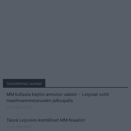
Tuoreimmat uutiset
MM-kullasta käytiin armoton vääntö – Leijonat voitti
maailmanmestaruuden jatkoajalla
31.05.2026 23:27
Tässä Leijonien kentälliset MM-finaaliin!
31.05.2026 18:37