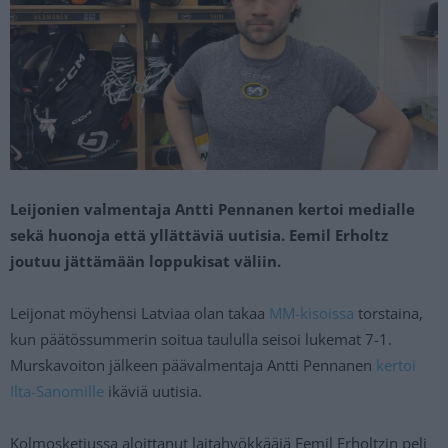
Leijonien valmentaja Antti Pennanen kertoi medialle
sekä huonoja että yllättäviä uutisia. Eemil Erholtz
joutuu jättämään loppukisat väliin.
Leijonat möyhensi Latviaa olan takaa
MM-kisoissa
torstaina,
kun päätössummerin soitua taululla seisoi lukemat 7-1.
Murskavoiton jälkeen päävalmentaja Antti Pennanen
kertoi
Ilta-Sanomille
ikäviä uutisia.
Kolmosketjussa aloittanut laitahyökkääjä Eemil Erholtzin peli