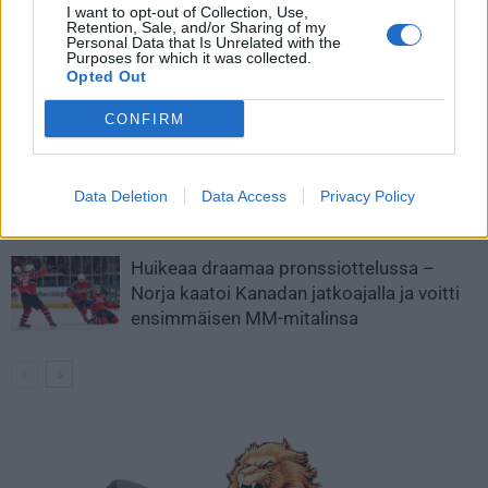
LIITTYVÄT ARTIKKELIT
LISÄÄ TEKIJÄLTÄ
I want to opt-out of Collection, Use,
Retention, Sale, and/or Sharing of my
Personal Data that Is Unrelated with the
MM-kullasta käytiin armoton vääntö –
Purposes for which it was collected.
Opted Out
Leijonat voitti maailmanmestaruuden
jatkoajalla
CONFIRM
Tässä Leijonien kentälliset MM-finaaliin!
Data Deletion
Data Access
Privacy Policy
Huikeaa draamaa pronssiottelussa –
Norja kaatoi Kanadan jatkoajalla ja voitti
ensimmäisen MM-mitalinsa