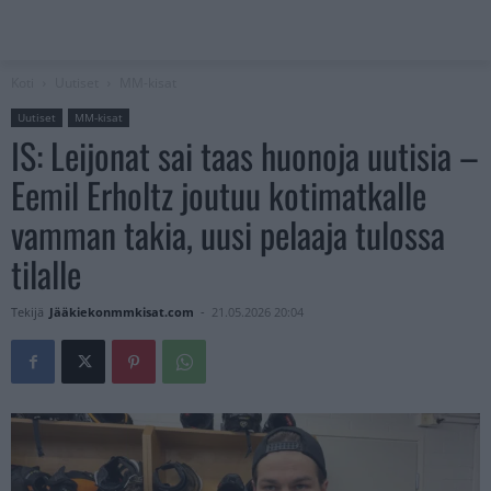
Koti
Uutiset
MM-kisat
Uutiset
MM-kisat
IS: Leijonat sai taas huonoja uutisia –
Eemil Erholtz joutuu kotimatkalle
vamman takia, uusi pelaaja tulossa
tilalle
Tekijä
Jääkiekonmmkisat.com
-
21.05.2026 20:04