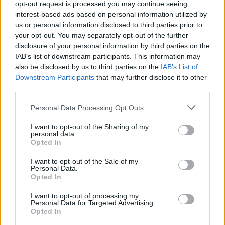
opt-out request is processed you may continue seeing
tilalle ennen huomisen kokoonpanon julkistamista, hän sanoi.
interest-based ads based on personal information utilized by
us or personal information disclosed to third parties prior to
your opt-out. You may separately opt-out of the further
Tsekkaa myös:
Totaalinen möyhennys – Leijonat murskasi
disclosure of your personal information by third parties on the
Latvian
IAB’s list of downstream participants. This information may
also be disclosed by us to third parties on the
IAB’s List of
Downstream Participants
that may further disclose it to other
third parties.
Personal Data Processing Opt Outs
I want to opt-out of the Sharing of my
personal data.
Opted In
Edellinen artikkeli
Seuraava artikkeli
I want to opt-out of the Sale of my
Personal Data.
Totaalinen möyhennys –
Konsta Helenius pääsee irti –
Opted In
Leijonat murskasi Latvian
tässä Leijonien kokoonpano
Iso-Britannia -otteluun
I want to opt-out of processing my
Personal Data for Targeted Advertising.
Opted In