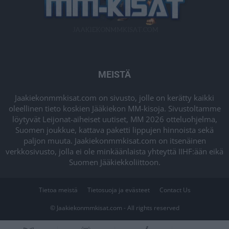
MEISTÄ
Jaakiekonmmkisat.com on sivusto, jolle on kerätty kaikki
oleellinen tieto koskien Jääkiekon MM-kisoja. Sivustoltamme
löytyvät Leijonat-aiheiset uutiset, MM 2026 otteluohjelma,
Suomen joukkue, kattava paketti lippujen hinnoista sekä
paljon muuta. Jaakiekonmmkisat.com on itsenäinen
verkkosivusto, jolla ei ole minkäänlaista yhteyttä IIHF:ään eikä
Suomen Jääkiekkoliittoon.
Tietoa meistä
Tietosuoja ja evästeet
Contact Us
© Jaakiekonmmkisat.com - All rights reserved