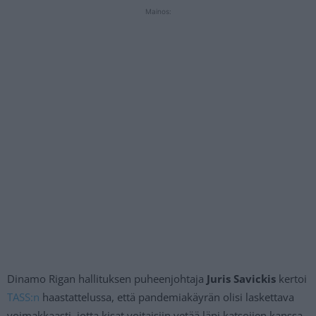
Mainos:
Dinamo Rigan hallituksen puheenjohtaja
Juris Savickis
kertoi
TASS:n
haastattelussa, että pandemiakäyrän olisi laskettava
voimakkaasti, jotta kisat voitaisiin vetää läpi katsojien kanssa.