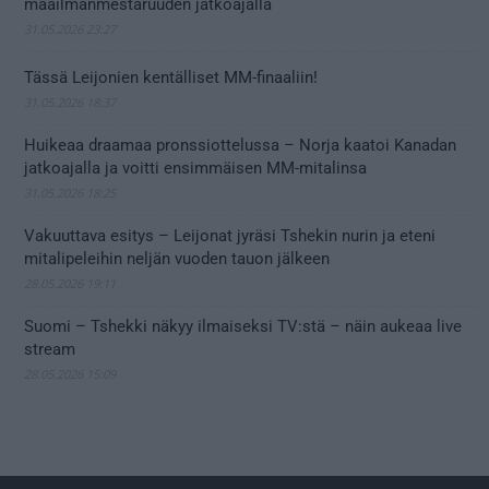
maailmanmestaruuden jatkoajalla
31.05.2026 23:27
Tässä Leijonien kentälliset MM-finaaliin!
31.05.2026 18:37
Huikeaa draamaa pronssiottelussa – Norja kaatoi Kanadan
jatkoajalla ja voitti ensimmäisen MM-mitalinsa
31.05.2026 18:25
Vakuuttava esitys – Leijonat jyräsi Tshekin nurin ja eteni
mitalipeleihin neljän vuoden tauon jälkeen
28.05.2026 19:11
Suomi – Tshekki näkyy ilmaiseksi TV:stä – näin aukeaa live
stream
28.05.2026 15:09