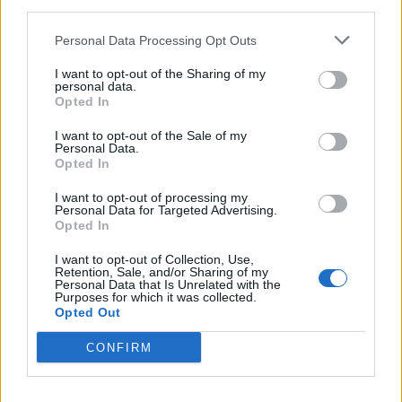
third parties.
otteluohjelma ja Suomen
ensimmäiset nimet julki
joukkue
Personal Data Processing Opt Outs
I want to opt-out of the Sharing of my
personal data.
LIITTYVÄT ARTIKKELIT
LISÄÄ TEKIJÄLTÄ
Opted In
I want to opt-out of the Sale of my
Leijonat julkisti ketjut Sveitsi-peliin –
Personal Data.
Opted In
Aleksander Barkov tekee paluun
kaukaloon
I want to opt-out of processing my
Personal Data for Targeted Advertising.
Opted In
Venäläisveskari sekosi Suomen 2.
divisioonassa – sai samasta tilanteesta
I want to opt-out of Collection, Use,
50 jäähyminuuttia
Retention, Sale, and/or Sharing of my
Personal Data that Is Unrelated with the
Purposes for which it was collected.
Opted Out
Kanada – USA klo 15:10 – näin katsot
ottelun ilmaiseksi TV:stä
CONFIRM