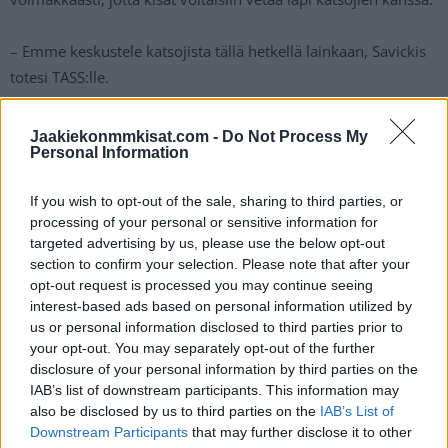
– Emme keskustele katsojista tällä hetkellä lainkaan, Savickis
totesi TASS:lle.
Suomen osalta kisat alkavat 22. toukokuuta. Turnauksen
Jaakiekonmmkisat.com -
Do Not Process My
Personal Information
avausottelussa Leijonille vastaan luistelee heti kova mittari,
kun lauantain huippuottelussa vastaan asettuu USA. Tsekkaa
If you wish to opt-out of the sale, sharing to third parties, or
jääkiekon MM-kisojen otteluohjelma
.
processing of your personal or sensitive information for
targeted advertising by us, please use the below opt-out
section to confirm your selection. Please note that after your
opt-out request is processed you may continue seeing
interest-based ads based on personal information utilized by
us or personal information disclosed to third parties prior to
your opt-out. You may separately opt-out of the further
disclosure of your personal information by third parties on the
IAB’s list of downstream participants. This information may
also be disclosed by us to third parties on the
IAB’s List of
Edellinen artikkeli
Seuraava artikkeli
Downstream Participants
that may further disclose it to other
U18 MM-kisat 2021 –
Leijonien MM-leirin