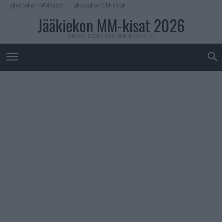
Jalkapallon MM-kisat
Jalkapallon EM-kisat
Jääkiekon MM-kisat 2026
KAIKKI JÄÄKIEKON MM-KISOISTA