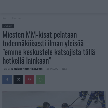
Koti
Uutiset
Uutiset
Miesten MM-kisat pelataan
todennäköisesti ilman yleisöä –
”emme keskustele katsojista tällä
hetkellä lainkaan”
Tekijä
Jaakiekonmmkisat.com
-
26.04.2021 18:33