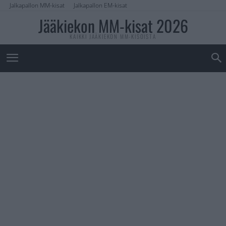
Jalkapallon MM-kisat
Jalkapallon EM-kisat
Jääkiekon MM-kisat 2026
KAIKKI JÄÄKIEKON MM-KISOISTA