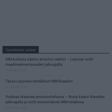
Tuoreimmat uutiset
MM-kullasta käytiin armoton vääntö – Leijonat voitti
maailmanmestaruuden jatkoajalla
31.05.2026 23:27
Tässä Leijonien kentälliset MM-finaaliin!
31.05.2026 18:37
Huikeaa draamaa pronssiottelussa – Norja kaatoi Kanadan
jatkoajalla ja voitti ensimmäisen MM-mitalinsa
31.05.2026 18:25