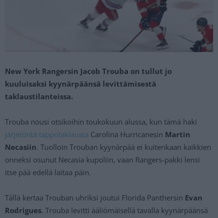
New York Rangersin Jacob Trouba on tullut jo
kuuluisaksi kyynärpäänsä levittämisestä
taklaustilanteissa.
Trouba nousi otsikoihin toukokuun alussa, kun tämä haki
järjetöntä tappotaklausta
Carolina Hurricanesin
Martin
Necasiin
. Tuolloin Trouban kyynärpää ei kuitenkaan kaikkien
onneksi osunut Necasia kupoliin, vaan Rangers-pakki lensi
itse pää edellä laitaa päin.
Tällä kertaa Trouban uhriksi joutui Florida Panthersin
Evan
Rodrigues
. Trouba levitti ääliömäisellä tavalla kyynärpäänsä