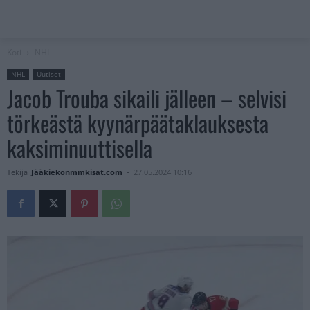
Koti
NHL
NHL
Uutiset
Jacob Trouba sikaili jälleen – selvisi
törkeästä kyynärpäätaklauksesta
kaksiminuuttisella
Tekijä
Jääkiekonmmkisat.com
-
27.05.2024 10:16