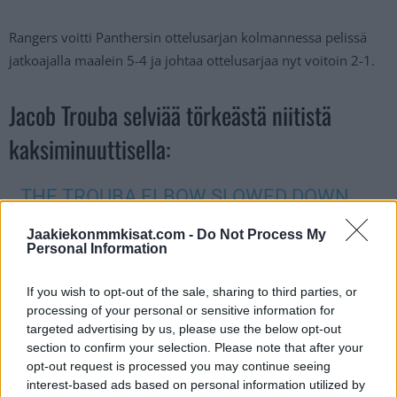
Rangers voitti Panthersin ottelusarjan kolmannessa pelissä
jatkoajalla maalein 5-4 ja johtaa ottelusarjaa nyt voitoin 2-1.
Jacob Trouba selviää törkeästä niitistä
kaksiminuuttisella:
THE TROUBA ELBOW SLOWED DOWN.
CAN’T BELIEVE THIS WAS ONLY 2.
Jaakiekonmmkisat.com -
Do Not Process My
UNREAL
Personal Information
If you wish to opt-out of the sale, sharing to third parties, or
PIC.TWITTER.COM/PRSY3IFLMY
processing of your personal or sensitive information for
targeted advertising by us, please use the below opt-out
section to confirm your selection. Please note that after your
— Drew Livingstone (@ProducerDrew_)
May 26, 2024
opt-out request is processed you may continue seeing
interest-based ads based on personal information utilized by
Jos video ei näy, voit katsoa sen
tästä
.