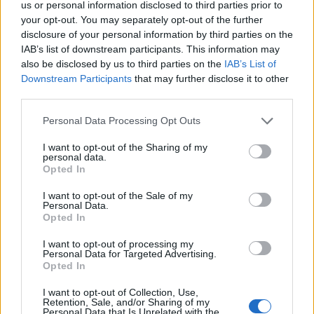
us or personal information disclosed to third parties prior to
your opt-out. You may separately opt-out of the further
disclosure of your personal information by third parties on the
IAB’s list of downstream participants. This information may
also be disclosed by us to third parties on the
IAB’s List of
Downstream Participants
that may further disclose it to other
third parties.
Personal Data Processing Opt Outs
Edellinen artikkeli
Seuraava artikkeli
I want to opt-out of the Sharing of my
personal data.
Jäätävä pommi – Tshekin
Matt Rempeltä kyseenalainen
Opted In
Ondrej Palat lanasi Sveitsin
temppu NHL:ssä – paiskasi
pakin ja rikkoi samalla pleksin
Panthers-hyökkääjän pään
I want to opt-out of the Sale of my
Personal Data.
pleksiin
Opted In
I want to opt-out of processing my
Personal Data for Targeted Advertising.
LIITTYVÄT ARTIKKELIT
LISÄÄ TEKIJÄLTÄ
Opted In
Leijonat julkisti ketjut Sveitsi-peliin –
I want to opt-out of Collection, Use,
Retention, Sale, and/or Sharing of my
Aleksander Barkov tekee paluun
Personal Data that Is Unrelated with the