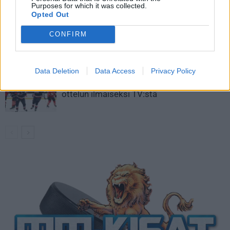
Purposes for which it was collected.
kaukaloon
Opted Out
Venäläisveskari sekosi Suomen 2.
CONFIRM
divisioonassa – sai samasta tilanteesta
50 jäähyminuuttia
Data Deletion
Data Access
Privacy Policy
Kanada – USA klo 15:10 – näin katsot
ottelun ilmaiseksi TV:stä