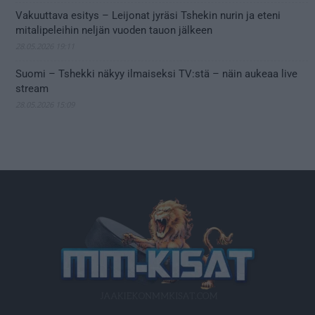
Vakuuttava esitys – Leijonat jyräsi Tshekin nurin ja eteni
mitalipeleihin neljän vuoden tauon jälkeen
28.05.2026 19:11
Suomi – Tshekki näkyy ilmaiseksi TV:stä – näin aukeaa live
stream
28.05.2026 15:09