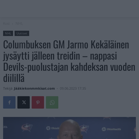
Koti
NHL
NHL
Uutiset
Columbuksen GM Jarmo Kekäläinen
jysäytti jälleen treidin – nappasi
Devils-puolustajan kahdeksan vuoden
diilillä
Tekijä
Jääkiekonmmkisat.com
-
09.06.2023 17:35