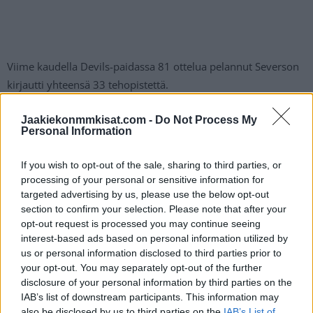
Viime kaudella Devils-paidassa 81 ottelua pelannut Severson
kirjautti yhteensä 33 tehopistettä.
Jaakiekonmmkisat.com -
Do Not Process My
Columbus on selvästi hakemassa ensi kaudella menestystä
Personal Information
umpisurkean viime kauden jälkeen. Kaupat eivät välttämättä
pääty vielä edes tähän, vaan mediassa on liikkunut huhuja,
If you wish to opt-out of the sale, sharing to third parties, or
että Jarmo Kekäläinen olisi vielä Flyers-sentteri Kevin Hayesin
processing of your personal or sensitive information for
perässä.
targeted advertising by us, please use the below opt-out
section to confirm your selection. Please note that after your
opt-out request is processed you may continue seeing
interest-based ads based on personal information utilized by
us or personal information disclosed to third parties prior to
your opt-out. You may separately opt-out of the further
disclosure of your personal information by third parties on the
IAB’s list of downstream participants. This information may
also be disclosed by us to third parties on the
IAB’s List of