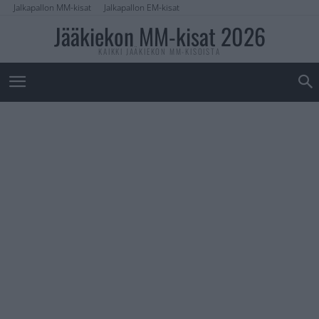
Jalkapallon MM-kisat
Jalkapallon EM-kisat
Jääkiekon MM-kisat 2026
KAIKKI JÄÄKIEKON MM-KISOISTA