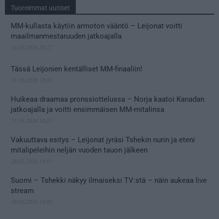
Tuoreimmat uutiset
MM-kullasta käytiin armoton vääntö – Leijonat voitti
maailmanmestaruuden jatkoajalla
31.05.2026 23:27
Tässä Leijonien kentälliset MM-finaaliin!
31.05.2026 18:37
Huikeaa draamaa pronssiottelussa – Norja kaatoi Kanadan
jatkoajalla ja voitti ensimmäisen MM-mitalinsa
31.05.2026 18:25
Vakuuttava esitys – Leijonat jyräsi Tshekin nurin ja eteni
mitalipeleihin neljän vuoden tauon jälkeen
28.05.2026 19:11
Suomi – Tshekki näkyy ilmaiseksi TV:stä – näin aukeaa live
stream
28.05.2026 15:09