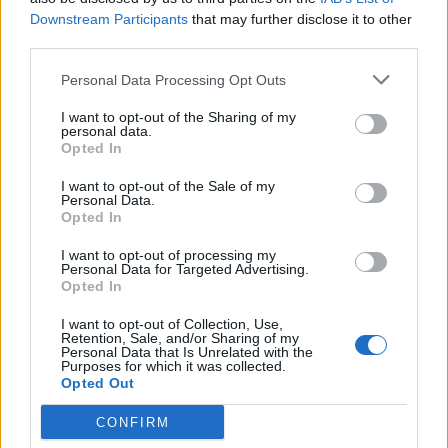
Downstream Participants
that may further disclose it to other
third parties.
Edellinen artikkeli
Seuraava artikkeli
Floridan Matthew Tkachuk sai
Ilveksen Jani Nyman teki NHL-
Personal Data Processing Opt Outs
maistaa omaa lääkettään –
sopimuksen – kuittaa muhkean
jyrättiin tylysti kumoon
allekirjoitusbonuksen
I want to opt-out of the Sharing of my
personal data.
Opted In
LIITTYVÄT ARTIKKELIT
LISÄÄ TEKIJÄLTÄ
I want to opt-out of the Sale of my
Personal Data.
Opted In
Leijonat julkisti ketjut Sveitsi-peliin –
Aleksander Barkov tekee paluun
I want to opt-out of processing my
Personal Data for Targeted Advertising.
kaukaloon
Opted In
I want to opt-out of Collection, Use,
Venäläisveskari sekosi Suomen 2.
Retention, Sale, and/or Sharing of my
divisioonassa – sai samasta tilanteesta
Personal Data that Is Unrelated with the
Purposes for which it was collected.
50 jäähyminuuttia
Opted Out
Kanada – USA klo 15:10 – näin katsot
CONFIRM
ottelun ilmaiseksi TV:stä