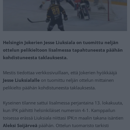
Helsingin Jokerien Jesse Liuksiala on tuomittu neljän
ottelun pelikieltoon Iisalmessa tapahtuneesta päähän
kohdistuneesta taklauksesta.
Mestis tiedottaa verkkosivuillaan, että Jokerien hyökkääjä
Jesse Liuksialalle
on tuomittu neljän ottelun mittainen
pelikielto päähän kohdistuneesta taklauksesta.
Kyseinen tilanne sattui Iisalmessa perjantaina 13. lokakuuta,
kun IPK päihitti helsinkiläiset numeroin 4-1. Kamppailun
toisessa erässä Liuksiala niittasi IPK:n maalin takana isäntien
Aleksi Soijärveä
päähän. Ottelun tuomaristo tarkisti