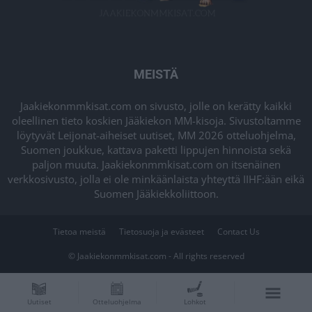
MEISTÄ
Jaakiekonmmkisat.com on sivusto, jolle on kerätty kaikki
oleellinen tieto koskien Jääkiekon MM-kisoja. Sivustoltamme
löytyvät Leijonat-aiheiset uutiset, MM 2026 otteluohjelma,
Suomen joukkue, kattava paketti lippujen hinnoista sekä
paljon muuta. Jaakiekonmmkisat.com on itsenäinen
verkkosivusto, jolla ei ole minkäänlaista yhteyttä IIHF:ään eikä
Suomen Jääkiekkoliittoon.
Tietoa meistä
Tietosuoja ja evästeet
Contact Us
© Jaakiekonmmkisat.com - All rights reserved
Uutiset
Otteluohjelma
Lohkot