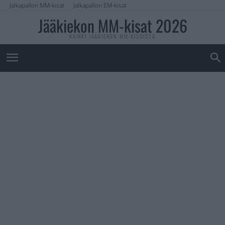
Jalkapallon MM-kisat
Jalkapallon EM-kisat
Jääkiekon MM-kisat 2026
KAIKKI JÄÄKIEKON MM-KISOISTA