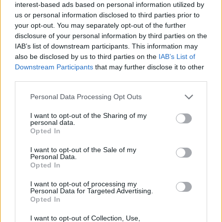
interest-based ads based on personal information utilized by
us or personal information disclosed to third parties prior to
Jos video ei näy, voit katsoa sen
tästä
.
your opt-out. You may separately opt-out of the further
disclosure of your personal information by third parties on the
IAB’s list of downstream participants. This information may
also be disclosed by us to third parties on the
IAB’s List of
Downstream Participants
that may further disclose it to other
third parties.
Personal Data Processing Opt Outs
I want to opt-out of the Sharing of my
personal data.
Edellinen artikkeli
Seuraava artikkeli
Opted In
Aleksander Barkov ikävöi ex-
Mikko Rantanen TOP-10:ssä! –
joukkuekaveriaan – piti
TSN julkisti perinteisen
I want to opt-out of the Sale of my
Personal Data.
yhteisestä voittotuuletuksesta
arvionsa parhaista NHL-
Opted In
kiinni
pelureista
I want to opt-out of processing my
Personal Data for Targeted Advertising.
Opted In
LIITTYVÄT ARTIKKELIT
LISÄÄ TEKIJÄLTÄ
I want to opt-out of Collection, Use,