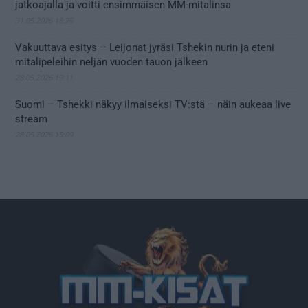
jatkoajalla ja voitti ensimmäisen MM-mitalinsa
31.05.2026 18:25
Vakuuttava esitys – Leijonat jyräsi Tshekin nurin ja eteni
mitalipeleihin neljän vuoden tauon jälkeen
28.05.2026 19:11
Suomi – Tshekki näkyy ilmaiseksi TV:stä – näin aukeaa live
stream
28.05.2026 15:09