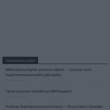
Tuoreimmat uutiset
MM-kullasta käytiin armoton vääntö – Leijonat voitti
maailmanmestaruuden jatkoajalla
31.05.2026 23:27
Tässä Leijonien kentälliset MM-finaaliin!
31.05.2026 18:37
Huikeaa draamaa pronssiottelussa – Norja kaatoi Kanadan