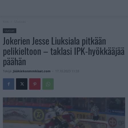
Koti
Uutiset
Uutiset
Jokerien Jesse Liuksiala pitkään
pelikieltoon – taklasi IPK-hyökkääjää
päähän
Tekijä
Jääkiekonmmkisat.com
-
17.10.2023 11:33