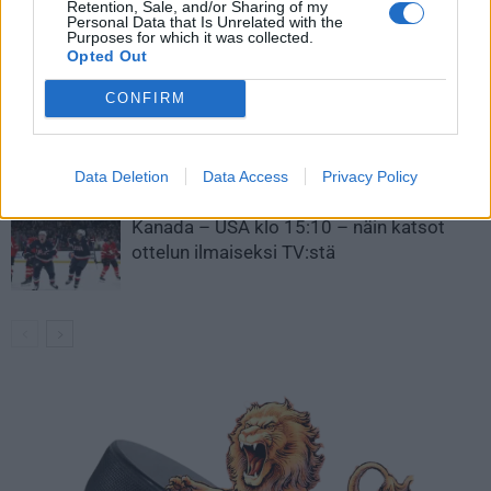
Retention, Sale, and/or Sharing of my
Leijonat julkisti ketjut Sveitsi-peliin –
Personal Data that Is Unrelated with the
Purposes for which it was collected.
Aleksander Barkov tekee paluun
Opted Out
kaukaloon
CONFIRM
Venäläisveskari sekosi Suomen 2.
divisioonassa – sai samasta tilanteesta
50 jäähyminuuttia
Data Deletion
Data Access
Privacy Policy
Kanada – USA klo 15:10 – näin katsot
ottelun ilmaiseksi TV:stä