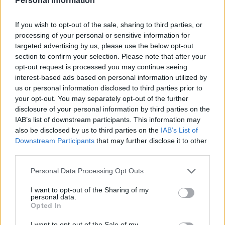
Personal Information
MARCHAND-BERGERON-DEBRUSK
If you wish to opt-out of the sale, sharing to third parties, or
ZACHA-KREJCI-PASTRNAK
processing of your personal or sensitive information for
HALL-COYLE-PULJUJARVI
targeted advertising by us, please use the below opt-out
section to confirm your selection. Please note that after your
opt-out request is processed you may continue seeing
— Ian McLaren (@iancmclaren)
January 17, 2023
interest-based ads based on personal information utilized by
us or personal information disclosed to third parties prior to
your opt-out. You may separately opt-out of the further
Jos twiitti ei näy laitteellasi voit katsoa sen suoraan
Twitteristä
.
disclosure of your personal information by third parties on the
IAB’s list of downstream participants. This information may
https://twitter.com/Bmarch63/status/161551866566696960
also be disclosed by us to third parties on the
IAB’s List of
1
Downstream Participants
that may further disclose it to other
third parties.
Jos twiitti ei näy laitteellasi voit katsoa sen suoraan
Twitteristä
.
Personal Data Processing Opt Outs
I want to opt-out of the Sharing of my
personal data.
Opted In
I want to opt-out of the Sale of my