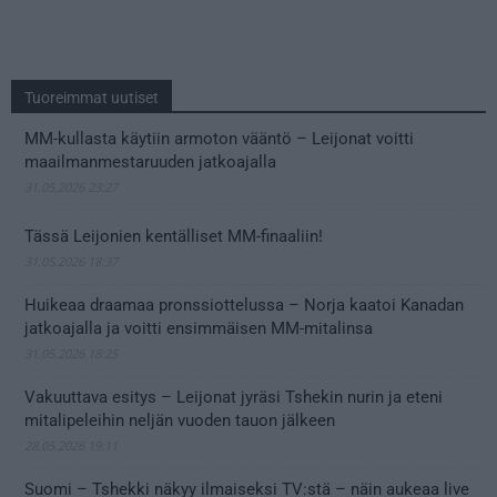
Tuoreimmat uutiset
MM-kullasta käytiin armoton vääntö – Leijonat voitti
maailmanmestaruuden jatkoajalla
31.05.2026 23:27
Tässä Leijonien kentälliset MM-finaaliin!
31.05.2026 18:37
Huikeaa draamaa pronssiottelussa – Norja kaatoi Kanadan
jatkoajalla ja voitti ensimmäisen MM-mitalinsa
31.05.2026 18:25
Vakuuttava esitys – Leijonat jyräsi Tshekin nurin ja eteni
mitalipeleihin neljän vuoden tauon jälkeen
28.05.2026 19:11
Suomi – Tshekki näkyy ilmaiseksi TV:stä – näin aukeaa live