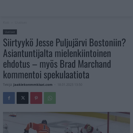
Koti
Uutiset
Uutiset
Siirtyykö Jesse Puljujärvi Bostoniin?
Asiantuntijalta mielenkiintoinen
ehdotus – myös Brad Marchand
kommentoi spekulaatiota
Tekijä
Jaakiekonmmkisat.com
-
18.01.2023 13:50