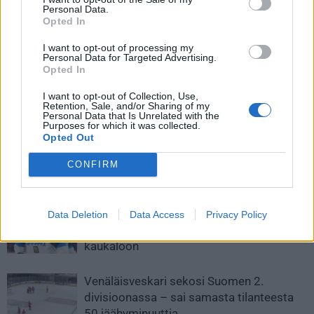
Personal Data.
Opted In
I want to opt-out of processing my
Personal Data for Targeted Advertising.
Edellinen artikkeli
Seuraava artikkeli
Opted In
Ilveksen maalivahtia taklattiin
Papat vauhdissa! 50-vuotias
I want to opt-out of Collection, Use,
päähän – törkeä taklaus vai
Jaromir Jagr tarjoili – toinen
Retention, Sale, and/or Sharing of my
upea teatterisuoritus?
konkari kiitti ja viimeisteli
Personal Data that Is Unrelated with the
Purposes for which it was collected.
osuman
Opted Out
CONFIRM
LIITTYVÄT ARTIKKELIT
LISÄÄ TEKIJÄLTÄ
Leijonat julkisti ketjut Sveitsi-peliin –
Data Deletion
Data Access
Privacy Policy
Aleksander Barkov tekee paluun
kaukaloon
Venäläisveskari sekosi Suomen 2.
divisioonassa – sai samasta tilanteesta
50 jäähyminuuttia