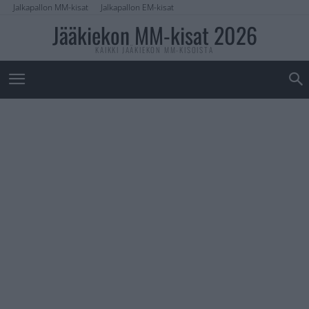
Jalkapallon MM-kisat
Jalkapallon EM-kisat
Jääkiekon MM-kisat 2026
KAIKKI JÄÄKIEKON MM-KISOISTA