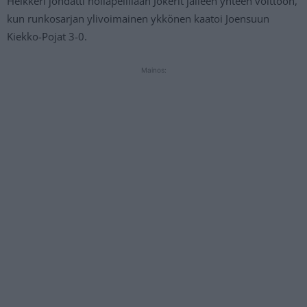
Heikkeri johdatti nollapelillään Jokerit jälleen yhteen voittoon,
kun runkosarjan ylivoimainen ykkönen kaatoi Joensuun
Kiekko-Pojat 3-0.
Mainos: