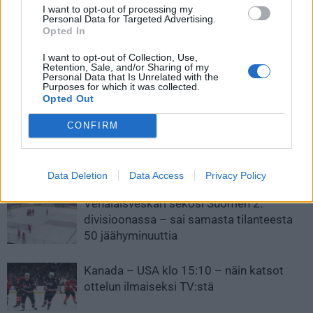
Jokereiden Alexander Forslund
Patrik Laine äityi hurjaan iskuun
I want to opt-out of processing my
Personal Data for Targeted Advertising.
iski Mestis-kauden
NHL:ssä – kuritti Carolinaa
Opted In
jäätävimmän osuman – katso
ihan huolella
ilmaveivimaali
I want to opt-out of Collection, Use,
Retention, Sale, and/or Sharing of my
Personal Data that Is Unrelated with the
Purposes for which it was collected.
Opted Out
LIITTYVÄT ARTIKKELIT
LISÄÄ TEKIJÄLTÄ
CONFIRM
Leijonat julkisti ketjut Sveitsi-peliin –
Aleksander Barkov tekee paluun
kaukaloon
Data Deletion
Data Access
Privacy Policy
Venäläisveskari sekosi Suomen 2.
divisioonassa – sai samasta tilanteesta
50 jäähyminuuttia
Kanada – USA klo 15:10 – näin katsot
ottelun ilmaiseksi TV:stä