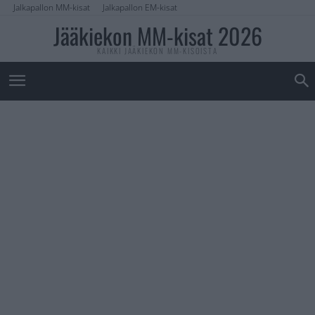
Jalkapallon MM-kisat
Jalkapallon EM-kisat
Jääkiekon MM-kisat 2026
KAIKKI JÄÄKIEKON MM-KISOISTA