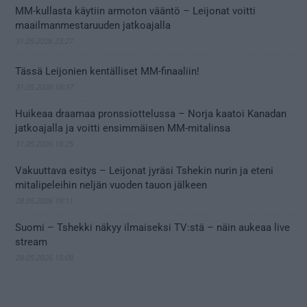
MM-kullasta käytiin armoton vääntö – Leijonat voitti
maailmanmestaruuden jatkoajalla
31.05.2026 23:27
Tässä Leijonien kentälliset MM-finaaliin!
31.05.2026 18:37
Huikeaa draamaa pronssiottelussa – Norja kaatoi Kanadan
jatkoajalla ja voitti ensimmäisen MM-mitalinsa
31.05.2026 18:25
Vakuuttava esitys – Leijonat jyräsi Tshekin nurin ja eteni
mitalipeleihin neljän vuoden tauon jälkeen
28.05.2026 19:11
Suomi – Tshekki näkyy ilmaiseksi TV:stä – näin aukeaa live
stream
28.05.2026 15:09