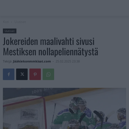
Koti
Uutiset
Uutiset
Jokereiden maalivahti sivusi
Mestiksen nollapeliennätystä
Tekijä
Jääkiekonmmkisat.com
-
25.02.2025 23:38