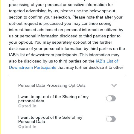
processing of your personal or sensitive information for
@JOKERITHC
targeted advertising by us, please use the below opt-out
#MESTIS
section to confirm your selection. Please note that after your
opt-out request is processed you may continue seeing
#SUOMENVIIHDYTTÄVINTÄLÄTKÄÄ
interest-based ads based on personal information utilized by
us or personal information disclosed to third parties prior to
@MTVURHEILU
your opt-out. You may separately opt-out of the further
disclosure of your personal information by third parties on the
PIC.TWITTER.COM/LNT2LFLIXM
IAB’s list of downstream participants. This information may
also be disclosed by us to third parties on the
IAB’s List of
Downstream Participants
that may further disclose it to other
— Mestis (@Mestis)
February 25, 2025
third parties.
Personal Data Processing Opt Outs
I want to opt-out of the Sharing of my
personal data.
Opted In
I want to opt-out of the Sale of my
Personal Data.
Opted In
Edellinen artikkeli
Seuraava artikkeli