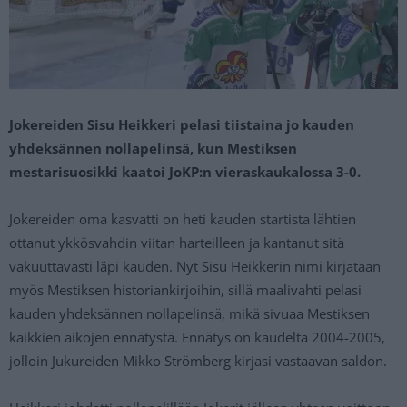
Jokereiden Sisu Heikkeri pelasi tiistaina jo kauden
yhdeksännen nollapelinsä, kun Mestiksen
mestarisuosikki kaatoi JoKP:n vieraskaukalossa 3-0.
Jokereiden oma kasvatti on heti kauden startista lähtien
ottanut ykkösvahdin viitan harteilleen ja kantanut sitä
vakuuttavasti läpi kauden. Nyt Sisu Heikkerin nimi kirjataan
myös Mestiksen historiankirjoihin, sillä maalivahti pelasi
kauden yhdeksännen nollapelinsä, mikä sivuaa Mestiksen
kaikkien aikojen ennätystä. Ennätys on kaudelta 2004-2005,
jolloin Jukureiden Mikko Strömberg kirjasi vastaavan saldon.