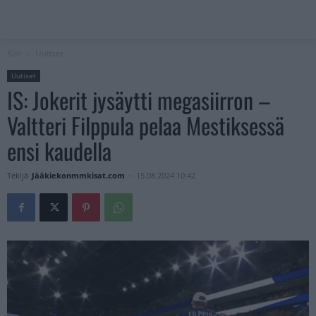
Koti
Uutiset
Uutiset
IS: Jokerit jysäytti megasiirron –
Valtteri Filppula pelaa Mestiksessä
ensi kaudella
Tekijä
Jääkiekonmmkisat.com
-
15.08.2024 10:42