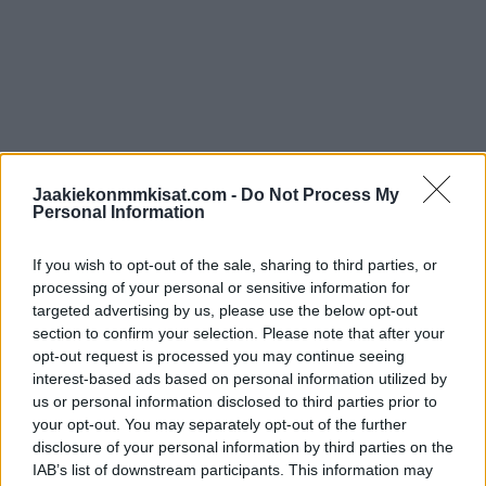
Filppulan sopimus julkaistanee maanantaina, kun Jokerit on
Jaakiekonmmkisat.com -
Do Not Process My
ilmoittanut pitävänsä tiedotustilaisuuden klo 11:51 alkaen.
Personal Information
Seura on julkistanut sosiaalisen median kanavissa kuitenkin jo
hyvin vihjailevia päivityksiä, jotka johtavat Filppulan tulevaan
If you wish to opt-out of the sale, sharing to third parties, or
processing of your personal or sensitive information for
sopimukseen.
targeted advertising by us, please use the below opt-out
section to confirm your selection. Please note that after your
opt-out request is processed you may continue seeing
interest-based ads based on personal information utilized by
us or personal information disclosed to third parties prior to
your opt-out. You may separately opt-out of the further
disclosure of your personal information by third parties on the
IAB’s list of downstream participants. This information may