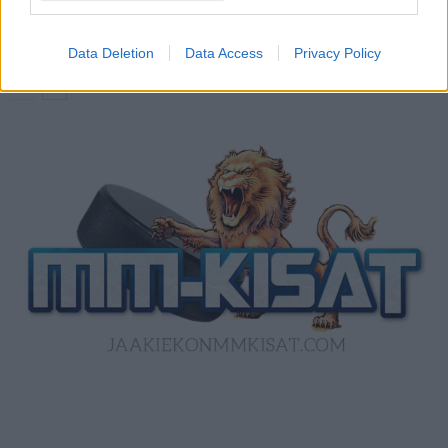
ottelun ilmaiseksi TV:stä
Data Deletion
Data Access
Privacy Policy