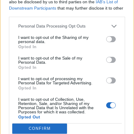
also be disclosed by us to third parties on the
IAB’s List of
Downstream Participants
that may further disclose it to other
Edellinen artikkeli
Seuraava artikkeli
third parties.
IS: Jättimäinen yllätys! Jukka
Nyt se on totta! Patrik Laine
Jalonen siirtyy toisen
kaupattiin NHL:ssä
Personal Data Processing Opt Outs
maajoukkueen
päävalmentajaksi
I want to opt-out of the Sharing of my
personal data.
Opted In
I want to opt-out of the Sale of my
LIITTYVÄT ARTIKKELIT
LISÄÄ TEKIJÄLTÄ
Personal Data.
Opted In
Leijonat julkisti ketjut Sveitsi-peliin –
I want to opt-out of processing my
Aleksander Barkov tekee paluun
Personal Data for Targeted Advertising.
kaukaloon
Opted In
I want to opt-out of Collection, Use,
Venäläisveskari sekosi Suomen 2.
Retention, Sale, and/or Sharing of my
Personal Data that Is Unrelated with the
divisioonassa – sai samasta tilanteesta
Purposes for which it was collected.
50 jäähyminuuttia
Opted Out
CONFIRM
Kanada – USA klo 15:10 – näin katsot