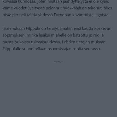
kovassa kunnossa, joten mistään jäähdyttelystä ei ole kyse.
Viime vuodet Sveitsissä pelannut hyökkääjä on takonut lähes
piste per peli tahtia yhdessä Euroopan kovimmista liigoista.
IS:n mukaan Filppula on tehnyt ainakin ensi kautta koskevan
sopimuksen, minkä lisäksi miehelle on katsottu jo roolia
taustajoukoista tulevaisuudessa. Lehden tietojen mukaan
Filppulalle suunnitellaan osaomistajan roolia seurassa.
Mainos: