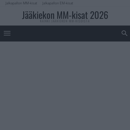
Jalkapallon MM-kisat
Jalkapallon EM-kisat
Jääkiekon MM-kisat 2026
KAIKKI JÄÄKIEKON MM-KISOISTA