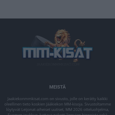
MEISTÄ
Jaakiekonmmkisat.com on sivusto, jolle on kerätty kaikki
oleellinen tieto koskien Jääkiekon MM-kisoja. Sivustoltamme
löytyvät Leijonat-aiheiset uutiset, MM 2026 otteluohjelma,
Suomen joukkue, kattava paketti lippujen hinnoista sekä