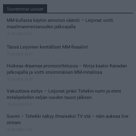
Tuoreimmat uutiset
MM-kullasta käytiin armoton vääntö – Leijonat voitti
maailmanmestaruuden jatkoajalla
31.05.2026 23:27
Tässä Leijonien kentälliset MM-finaaliin!
31.05.2026 18:37
Huikeaa draamaa pronssiottelussa – Norja kaatoi Kanadan
jatkoajalla ja voitti ensimmäisen MM-mitalinsa
31.05.2026 18:25
Vakuuttava esitys – Leijonat jyräsi Tshekin nurin ja eteni
mitalipeleihin neljän vuoden tauon jälkeen
28.05.2026 19:11
Suomi – Tshekki näkyy ilmaiseksi TV:stä – näin aukeaa live
stream
28.05.2026 15:09