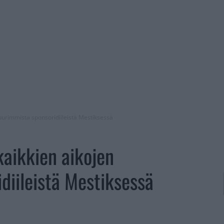
 suurimmista sponsoridiileistä Mestiksessä
 kaikkien aikojen
diileistä Mestiksessä