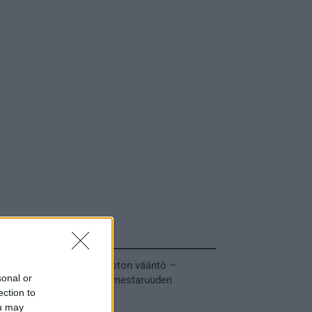
Tuoreimmat uutiset
MM-kullasta käytiin armoton vääntö –
sonal or
Leijonat voitti maailmanmestaruuden
ection to
jatkoajalla
ou may
31.05.2026 23:27