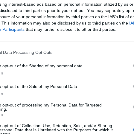
eing interest-based ads based on personal information utilized by us or
disclosed to third parties prior to your opt-out. You may separately opt-
uhtia syksyllä alkavaan Mestis-kauteen, jonka
losure of your personal information by third parties on the IAB’s list of
tumaan.
. This information may also be disclosed by us to third parties on the
IA
Participants
that may further disclose it to other third parties.
sellisen suurta ja tämä näkyy myös
tarkemmin helsinkiläisten sopimuksesta
l Data Processing Opt Outs
 on Mestiksen tasolle historiallisen suuri. IS:n
än vuoden mittainen ja arvoltaan kaksi miljoonaa euroa.
o opt-out of the Sharing of my personal data.
on tulot.
In
ein voi avata sen sisältöä, Jokerit Helsinki Oy:n
o opt-out of the Sale of my Personal Data.
mentoi IS:lle.
In
to opt-out of processing my Personal Data for Targeted
Mainos:
ing.
In
o opt-out of Collection, Use, Retention, Sale, and/or Sharing
ersonal Data that Is Unrelated with the Purposes for which it
lected.