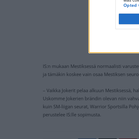
Opted 
IS:n mukaan Mestiksessä normaalisti varust
ja tämäkin koskee vain osaa Mestiksen seuroi
– Vaikka Jokerit pelaa alkuun Mestiksessä, 
Uskomme Jokerien brändin olevan niin vahva
kuin SM-liigan seurat, Warrior Sportsilla P
perustelee IS:lle sopimusta.