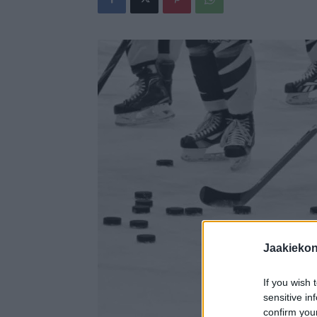
Jaakieko
If you wish 
sensitive in
confirm you