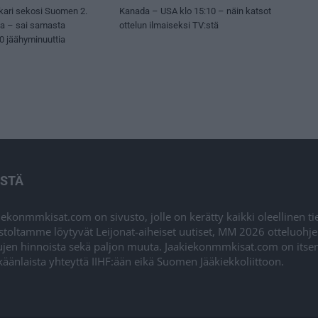
kari sekosi Suomen 2.
Kanada – USA klo 15:10 – näin katsot
sa – sai samasta
ottelun ilmaiseksi TV:stä
50 jäähyminuuttia
ISTÄ
iekonmmkisat.com on sivusto, jolle on kerätty kaikki oleellinen t
stoltamme löytyvät Leijonat-aiheiset uutiset, MM 2026 otteluohj
ujen hinnoista sekä paljon muuta. Jaakiekonmmkisat.com on itsenä
äänlaista yhteyttä IIHF:ään eikä Suomen Jääkiekkoliittoon.