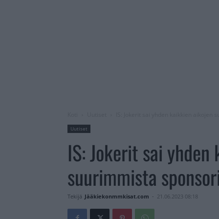
Koti
Uutiset
IS: Jokerit sai yhden kaikkien aikojen
Uutiset
IS: Jokerit sai yhden
suurimmista sponsori
Tekijä
Jääkiekonmmkisat.com
-
21.06.2023 08:18