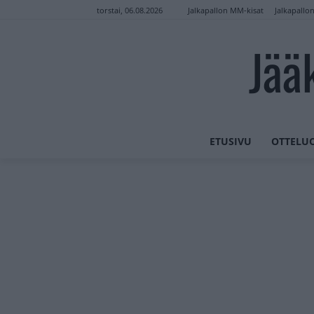
Jalkapallon MM-kisat
Jalkapallo
torstai, 06.08.2026
Jää
ETUSIVU
OTTELU