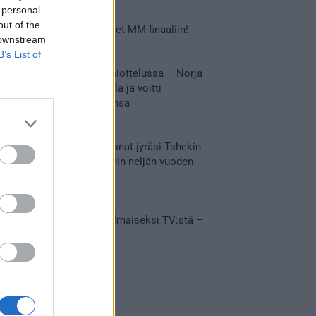
 personal
out of the
Tässä Leijonien kentälliset MM-finaaliin!
 downstream
31.05.2026 18:37
B’s List of
Huikeaa draamaa pronssiottelussa – Norja
kaatoi Kanadan jatkoajalla ja voitti
ensimmäisen MM-mitalinsa
31.05.2026 18:25
Vakuuttava esitys – Leijonat jyräsi Tshekin
nurin ja eteni mitalipeleihin neljän vuoden
tauon jälkeen
28.05.2026 19:11
Suomi – Tshekki näkyy ilmaiseksi TV:stä –
näin aukeaa live stream
28.05.2026 15:09