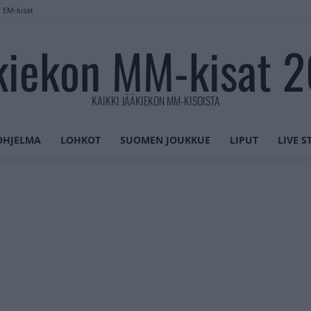
n EM-kisat
kiekon MM-kisat 
KAIKKI JÄÄKIEKON MM-KISOISTA
OHJELMA
LOHKOT
SUOMEN JOUKKUE
LIPUT
LIVE 