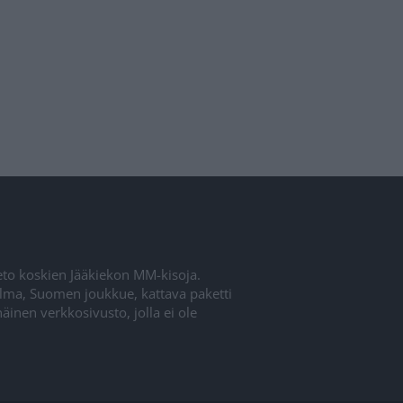
ieto koskien Jääkiekon MM-kisoja.
elma, Suomen joukkue, kattava paketti
inen verkkosivusto, jolla ei ole