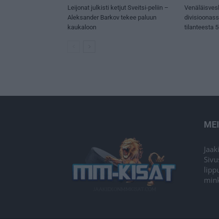
Leijonat julkisti ketjut Sveitsi-peliin –
Venäläisves
Aleksander Barkov tekee paluun
divisioonas
kaukaloon
tilanteesta 
ME
Jaak
Sivu
lipp
mink