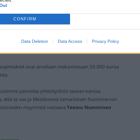
Out
CONFIRM
Data Deletion
Data Access
Privacy Policy
esopimukset ovat arvoltaan maksimissaan 50 000 euroa
sta.
halusimme panostaa yhteistyöhön seuran kanssa.
, että se saa jo Mestiksessä samanlaisen huomioarvon
ohjoismaiden myynnistä vastaava
Teemu Numminen