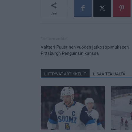
Jaa
Edellinen artikkeli
Valtteri Puustinen vuoden jatkosopimukseen
Pittsburgh Penguinsin kanssa
LIITTYVÄT ARTIKKELIT
LISÄÄ TEKIJÄLTÄ