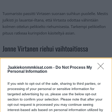
Tuomaristo passitti Virtasen suoraan suihkun puolelle. Mestis
julkisti jo lauantai-iltana, että Virtasta odottaa vähintään
kolmen ottelun pelikielto riehumisesta. Tarkempi pelikiellon
pituus ratkeaa kurinpidon käsiteltyä asian.
Jonne Virtanen riehui vaihtoaitiossa
TUTON VALMENTAJA JONNE VIRTANEN
Jaakiekonmmkisat.com -
Do Not Process My
HEITTÄÄ TAVARAA JÄÄLLE OTTELUSSA
Personal Information
TUTO-IPK (4.11.2023). VIRTANEN SAI
TILANTEESTA TOIMIHENKILÖN
If you wish to opt-out of the sale, sharing to third parties, or
processing of your personal or sensitive information for
PELIRANGAISTUKSEN.
#MESTIS
#TUTO
targeted advertising by us, please use the below opt-out
#IPK
PIC.TWITTER.COM/3F4IASY0D1
section to confirm your selection. Please note that after your
opt-out request is processed you may continue seeing
interest-based ads based on personal information utilized by