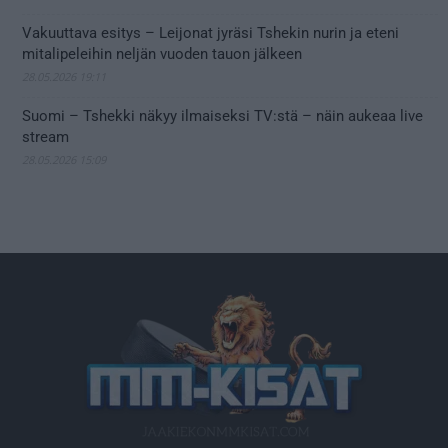
Vakuuttava esitys – Leijonat jyräsi Tshekin nurin ja eteni
mitalipeleihin neljän vuoden tauon jälkeen
28.05.2026 19:11
Suomi – Tshekki näkyy ilmaiseksi TV:stä – näin aukeaa live
stream
28.05.2026 15:09