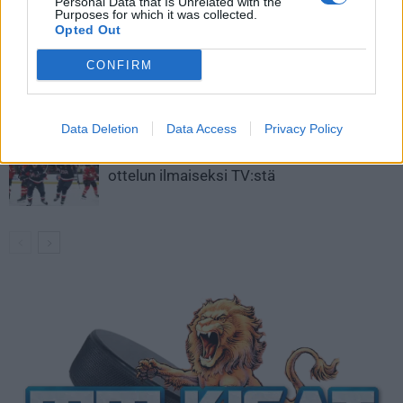
Aleksander Barkov tekee paluun
Personal Data that Is Unrelated with the
Purposes for which it was collected.
kaukaloon
Opted Out
CONFIRM
Venäläisveskari sekosi Suomen 2.
divisioonassa – sai samasta tilanteesta
50 jäähyminuuttia
Data Deletion
Data Access
Privacy Policy
Kanada – USA klo 15:10 – näin katsot
ottelun ilmaiseksi TV:stä