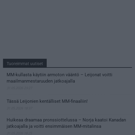
Tuoreimmat uutiset
MM-kullasta käytiin armoton vääntö – Leijonat voitti
maailmanmestaruuden jatkoajalla
31.05.2026 23:27
Tässä Leijonien kentälliset MM-finaaliin!
31.05.2026 18:37
Huikeaa draamaa pronssiottelussa – Norja kaatoi Kanadan
jatkoajalla ja voitti ensimmäisen MM-mitalinsa
31.05.2026 18:25