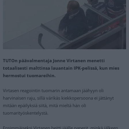
TUTOn päävalmentaja Jonne Virtanen menetti
totaalisesti malttinsa lauantain IPK-pelissä, kun mies
hermostui tuomareihin.
Virtasen reagointin tuomarin antamaan jäähyyn oli
harvinaisen raju, sillä värikäs kiekkopersoona ei jättänyt
mitään epäilyksiä siitä, mitä mieltä hän oli
tuomarityöskentelystä.
Ensimmäiseksi Virtanen heitti jäälle paperit, minkä jälkeen