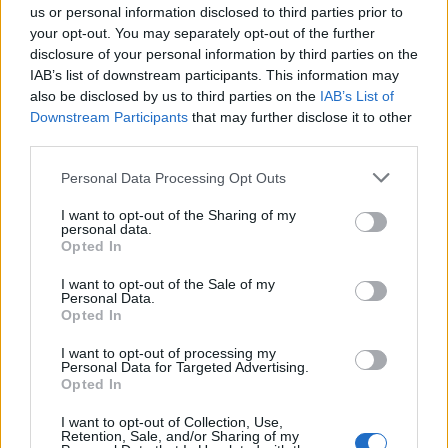
— Sporttiklipit (@Sporttiklipit)
November 4, 2023
us or personal information disclosed to third parties prior to
your opt-out. You may separately opt-out of the further
disclosure of your personal information by third parties on the
IAB’s list of downstream participants. This information may
also be disclosed by us to third parties on the
IAB’s List of
Downstream Participants
that may further disclose it to other
third parties.
Personal Data Processing Opt Outs
I want to opt-out of the Sharing of my
Edellinen artikkeli
Seuraava artikkeli
personal data.
Henri Jokiharju iski kauden
Risto Dufva nauratti
Opted In
avausmaalinsa – kiekko
lehdistötilaisuudessa – ”Se
terävällä rannelaukauksella
tuntuu päässä, mutta myös
I want to opt-out of the Sale of my
Personal Data.
sisään
alapäässä”
Opted In
I want to opt-out of processing my
Personal Data for Targeted Advertising.
LIITTYVÄT ARTIKKELIT
LISÄÄ TEKIJÄLTÄ
Opted In
I want to opt-out of Collection, Use,
Leijonat julkisti ketjut Sveitsi-peliin –
Retention, Sale, and/or Sharing of my