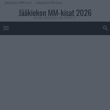
Jalkapallon MM-kisat
Jalkapallon EM-kisat
Jääkiekon MM-kisat 2026
KAIKKI JÄÄKIEKON MM-KISOISTA