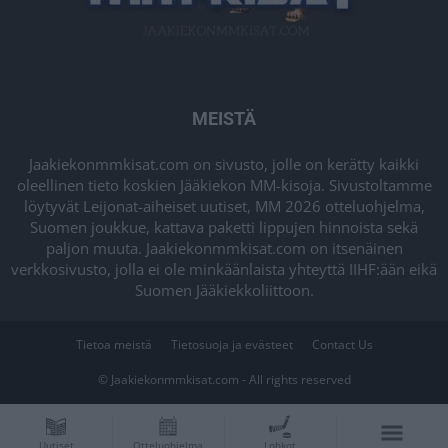
MEISTÄ
Jaakiekonmmkisat.com on sivusto, jolle on kerätty kaikki
oleellinen tieto koskien Jääkiekon MM-kisoja. Sivustoltamme
löytyvät Leijonat-aiheiset uutiset, MM 2026 otteluohjelma,
Suomen joukkue, kattava paketti lippujen hinnoista sekä
paljon muuta. Jaakiekonmmkisat.com on itsenäinen
verkkosivusto, jolla ei ole minkäänlaista yhteyttä IIHF:ään eikä
Suomen Jääkiekkoliittoon.
Tietoa meistä
Tietosuoja ja evästeet
Contact Us
© Jaakiekonmmkisat.com - All rights reserved
Uutiset
Otteluohjelma
Lohkot