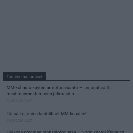
Tuoreimmat uutiset
MM-kullasta käytiin armoton vääntö – Leijonat voitti
maailmanmestaruuden jatkoajalla
31.05.2026 23:27
Tässä Leijonien kentälliset MM-finaaliin!
31.05.2026 18:37
Huikeaa draamaa pronssiottelussa – Norja kaatoi Kanadan