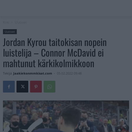
Koti
Uutiset
Uutiset
Jordan Kyrou taitokisan nopein
luistelija – Connor McDavid ei
mahtunut kärkikolmikkoon
Tekijä
Jaakiekonmmkisat.com
-
05.02.2022 09:48