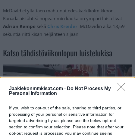
McDavid ei yllättäen mahtunut edes kärkikolmikkoon.
Kanadalaistähteä nopeammin kaukalon ympäri luistelivat
Adrian Kempe
sekä
Chris Kreider
. McDavidin aika 13,69
sekuntia riitti kisan neljänteen sijaan.
Katso tähdistöviikonlopun luistelukisa
Jaakiekonmmkisat.com -
Do Not Process My
Personal Information
If you wish to opt-out of the sale, sharing to third parties, or
processing of your personal or sensitive information for
targeted advertising by us, please use the below opt-out
section to confirm your selection. Please note that after your
opt-out request is processed you may continue seeing