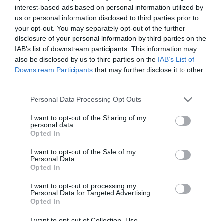
interest-based ads based on personal information utilized by
us or personal information disclosed to third parties prior to
Jos video ei näy laitteellasi voit katsoa sen suoraan
your opt-out. You may separately opt-out of the further
Youtubesta
.
disclosure of your personal information by third parties on the
IAB’s list of downstream participants. This information may
also be disclosed by us to third parties on the
IAB’s List of
Downstream Participants
that may further disclose it to other
third parties.
Personal Data Processing Opt Outs
I want to opt-out of the Sharing of my
personal data.
Opted In
Edellinen artikkeli
Seuraava artikkeli
I want to opt-out of the Sale of my
Chris Kreider teki Nikita
KHL:n runkosarja pakettiin –
Personal Data.
Kucherovin joukkuekaverille
pudotuspelit käyntiin
Opted In
”kucherovit”
olympialaisten jälkeen
I want to opt-out of processing my
Personal Data for Targeted Advertising.
Opted In
LIITTYVÄT ARTIKKELIT
LISÄÄ TEKIJÄLTÄ
I want to opt-out of Collection, Use,