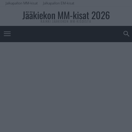
Jalkapallon MM-kisat
Jalkapallon EM-kisat
Jääkiekon MM-kisat 2026
KAIKKI JÄÄKIEKON MM-KISOISTA