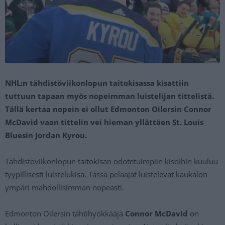
NHL:n tähdistöviikonlopun taitokisassa kisattiin
tuttuun tapaan myös nopeimman luistelijan tittelistä.
Tällä kertaa nopein ei ollut Edmonton Oilersin Connor
McDavid vaan tittelin vei hieman yllättäen St. Louis
Bluesin Jordan Kyrou.
Tähdistöviikonlopun taitokisan odotetuimpiin kisoihin kuuluu
tyypillisesti luistelukisa. Tässä pelaajat luistelevat kaukalon
ympäri mahdollisimman nopeasti.
Edmonton Oilersin tähtihyökkääjä
Connor McDavid
on