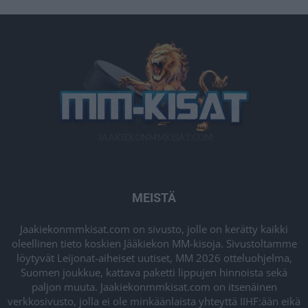
MEISTÄ
Jaakiekonmmkisat.com on sivusto, jolle on kerätty kaikki
oleellinen tieto koskien Jääkiekon MM-kisoja. Sivustoltamme
löytyvät Leijonat-aiheiset uutiset, MM 2026 otteluohjelma,
Suomen joukkue, kattava paketti lippujen hinnoista sekä
paljon muuta. Jaakiekonmmkisat.com on itsenäinen
verkkosivusto, jolla ei ole minkäänlaista yhteyttä IIHF:ään eikä