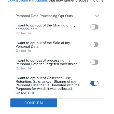
Downstream Participants
that may further disclose it to other
Edellinen artikkeli
Seuraava artikkeli
third parties.
Käsittämätön sirkus käynnissä
Chicago Blackhawks rikkoi
– TUTOn lisenssihakemusta ei
hiljaisuuden – Corey Perry sai
Personal Data Processing Opt Outs
hylättykään
potkut
I want to opt-out of the Sharing of my
personal data.
Opted In
LIITTYVÄT ARTIKKELIT
LISÄÄ TEKIJÄLTÄ
I want to opt-out of the Sale of my
Personal Data.
Leijonat julkisti ketjut Sveitsi-peliin –
Opted In
Aleksander Barkov tekee paluun
I want to opt-out of processing my
kaukaloon
Personal Data for Targeted Advertising.
Opted In
Venäläisveskari sekosi Suomen 2.
I want to opt-out of Collection, Use,
divisioonassa – sai samasta tilanteesta
Retention, Sale, and/or Sharing of my
Personal Data that Is Unrelated with the
50 jäähyminuuttia
Purposes for which it was collected.
Opted Out
Kanada – USA klo 15:10 – näin katsot
CONFIRM
ottelun ilmaiseksi TV:stä