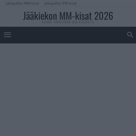
Jalkapallon MM-kisat
Jalkapallon EM-kisat
Jääkiekon MM-kisat 2026
KAIKKI JÄÄKIEKON MM-KISOISTA