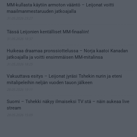
MM-kullasta käytiin armoton vääntö – Leijonat voitti
maailmanmestaruuden jatkoajalla
31.05.2026 23:27
Tässä Leijonien kentälliset MM-finaaliin!
31.05.2026 18:37
Huikeaa draamaa pronssiottelussa – Norja kaatoi Kanadan
jatkoajalla ja voitti ensimmäisen MM-mitalinsa
31.05.2026 18:25
Vakuuttava esitys – Leijonat jyräsi Tshekin nurin ja eteni
mitalipeleihin neljän vuoden tauon jälkeen
28.05.2026 19:11
Suomi – Tshekki näkyy ilmaiseksi TV:stä – näin aukeaa live
stream
28.05.2026 15:09