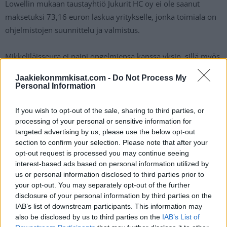
Lowellin mukaan taustayhtiö Jukurit HC oy ei ole saanut
maksetuksi 73,16 euron laskua yritykselle, jonka toimiala on
ohjelmistojen suunnittelu ja valmistus.
Mikkeliläisseura ei paini ongelmiensa kanssa yksin, sillä myös
SaiPa ja Pelicans ovat ilmoittaneet vakavista taloudellisista
Jaakiekonmmkisat.com -
Do Not Process My
ongelmistaan.
Personal Information
Lue myös:
Käsittämätön sirkus käynnissä – TUTOn
If you wish to opt-out of the sale, sharing to third parties, or
lisenssihakemusta ei hylättykään
processing of your personal or sensitive information for
targeted advertising by us, please use the below opt-out
section to confirm your selection. Please note that after your
opt-out request is processed you may continue seeing
interest-based ads based on personal information utilized by
us or personal information disclosed to third parties prior to
your opt-out. You may separately opt-out of the further
disclosure of your personal information by third parties on the
IAB’s list of downstream participants. This information may
also be disclosed by us to third parties on the
IAB’s List of