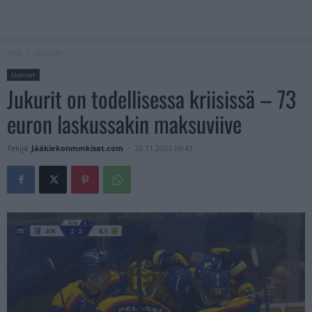
Koti
Uutiset
Uutiset
Jukurit on todellisessa kriisissä – 73
euron laskussakin maksuviive
Tekijä
Jääkiekonmmkisat.com
-
29.11.2023 09:41