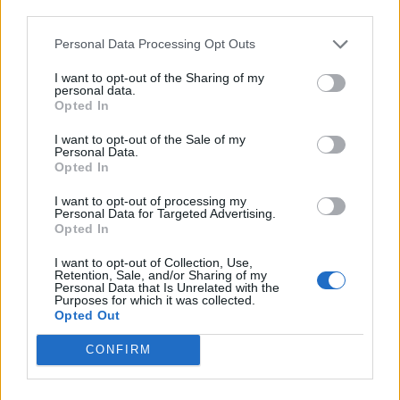
Star -taitokisan nimiinsä –
kuudella kenttäpelaajalla –
third parties.
katso miljoonan dollarin
tilanne meni tuomaristolta
suoritus!
täysin ohi
Personal Data Processing Opt Outs
I want to opt-out of the Sharing of my
personal data.
Opted In
LIITTYVÄT ARTIKKELIT
LISÄÄ TEKIJÄLTÄ
I want to opt-out of the Sale of my
Leijonat julkisti ketjut Sveitsi-peliin –
Personal Data.
Opted In
Aleksander Barkov tekee paluun
kaukaloon
I want to opt-out of processing my
Personal Data for Targeted Advertising.
Opted In
Venäläisveskari sekosi Suomen 2.
divisioonassa – sai samasta tilanteesta
I want to opt-out of Collection, Use,
Retention, Sale, and/or Sharing of my
50 jäähyminuuttia
Personal Data that Is Unrelated with the
Purposes for which it was collected.
Opted Out
Kanada – USA klo 15:10 – näin katsot
ottelun ilmaiseksi TV:stä
CONFIRM