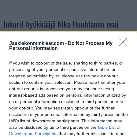
Jukurit-hyökkääjä Niko Huuhtanen osui
mahtavalla ilmaveivillä
Jaakiekonmmkisat.com -
Do Not Process My
Personal Information
https://twitter.com/smliiga/status/1753811394481299557?
s=20
If you wish to opt-out of the sale, sharing to third parties, or
processing of your personal or sensitive information for
targeted advertising by us, please use the below opt-out
section to confirm your selection. Please note that after your
opt-out request is processed you may continue seeing
interest-based ads based on personal information utilized by
us or personal information disclosed to third parties prior to
your opt-out. You may separately opt-out of the further
disclosure of your personal information by third parties on the
IAB’s list of downstream participants. This information may
Edellinen artikkeli
Seuraava artikkeli
also be disclosed by us to third parties on the
IAB’s List of
Connor McDavid vei NHL:n All
TPS pelasi yli 10 sekuntia
Downstream Participants
that may further disclose it to other