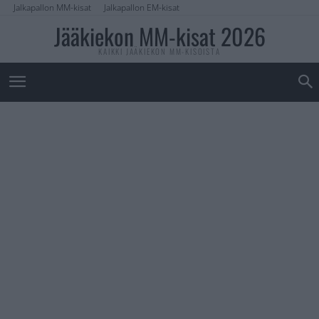
Jalkapallon MM-kisat
Jalkapallon EM-kisat
Jääkiekon MM-kisat 2026
KAIKKI JÄÄKIEKON MM-KISOISTA