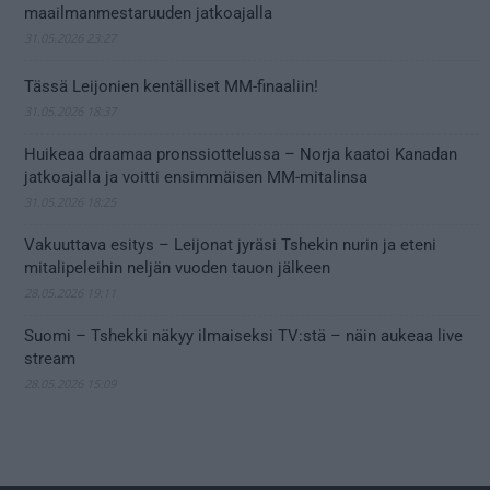
maailmanmestaruuden jatkoajalla
31.05.2026 23:27
Tässä Leijonien kentälliset MM-finaaliin!
31.05.2026 18:37
Huikeaa draamaa pronssiottelussa – Norja kaatoi Kanadan
jatkoajalla ja voitti ensimmäisen MM-mitalinsa
31.05.2026 18:25
Vakuuttava esitys – Leijonat jyräsi Tshekin nurin ja eteni
mitalipeleihin neljän vuoden tauon jälkeen
28.05.2026 19:11
Suomi – Tshekki näkyy ilmaiseksi TV:stä – näin aukeaa live
stream
28.05.2026 15:09