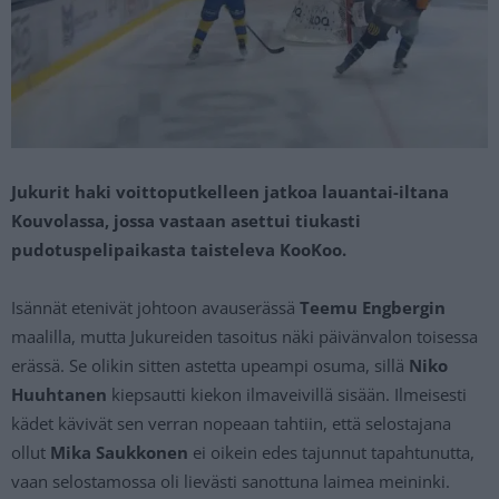
Jukurit haki voittoputkelleen jatkoa lauantai-iltana
Kouvolassa, jossa vastaan asettui tiukasti
pudotuspelipaikasta taisteleva KooKoo.
Isännät etenivät johtoon avauserässä
Teemu Engbergin
maalilla, mutta Jukureiden tasoitus näki päivänvalon toisessa
erässä. Se olikin sitten astetta upeampi osuma, sillä
Niko
Huuhtanen
kiepsautti kiekon ilmaveivillä sisään. Ilmeisesti
kädet kävivät sen verran nopeaan tahtiin, että selostajana
ollut
Mika Saukkonen
ei oikein edes tajunnut tapahtunutta,
vaan selostamossa oli lievästi sanottuna laimea meininki.