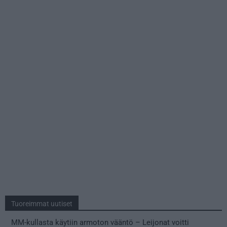
Tuoreimmat uutiset
MM-kullasta käytiin armoton vääntö – Leijonat voitti