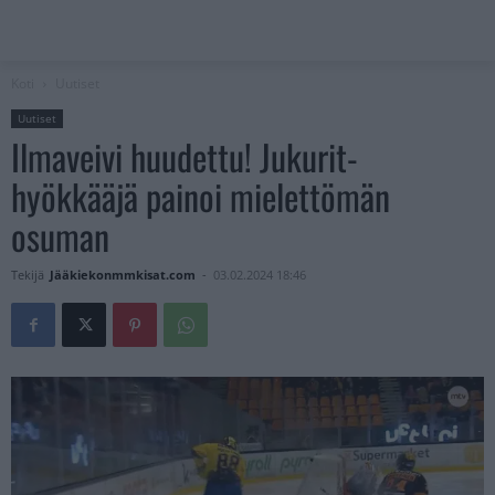
Koti
Uutiset
Uutiset
Ilmaveivi huudettu! Jukurit-
hyökkääjä painoi mielettömän
osuman
Tekijä
Jääkiekonmmkisat.com
-
03.02.2024 18:46