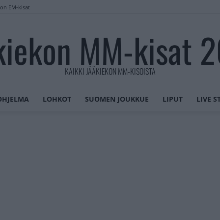
lon EM-kisat
kiekon MM-kisat 
KAIKKI JÄÄKIEKON MM-KISOISTA
OHJELMA
LOHKOT
SUOMEN JOUKKUE
LIPUT
LIVE 