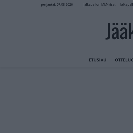
Jalkapallon MM-kisat
Jalkapal
perjantai, 07.08.2026
Jää
ETUSIVU
OTTELU