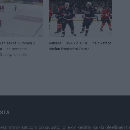
kari sekosi Suomen 2.
Kanada – USA klo 15:10 – näin katsot
sa – sai samasta
ottelun ilmaiseksi TV:stä
50 jäähyminuuttia
ISTÄ
iekonmmkisat.com on sivusto, jolle on kerätty kaikki oleellinen t