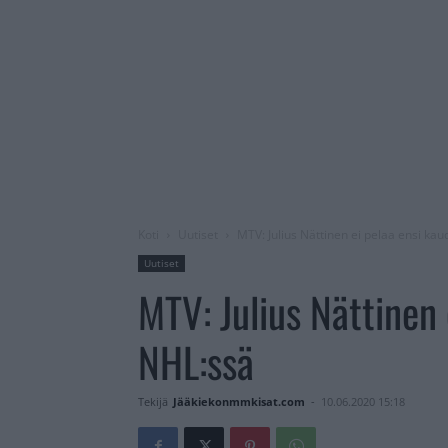
Koti
Uutiset
MTV: Julius Nättinen ei pelaa ensi kau
Uutiset
MTV: Julius Nättinen 
NHL:ssä
Tekijä
Jääkiekonmmkisat.com
-
10.06.2020 15:18