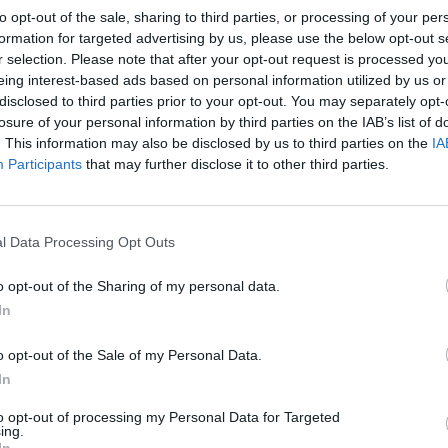
to opt-out of the sale, sharing to third parties, or processing of your per
formation for targeted advertising by us, please use the below opt-out s
JYPissä päättyneellä kaudella loistanut Julius
r selection. Please note that after your opt-out request is processed y
itenkaan ole vielä selvillä.
eing interest-based ads based on personal information utilized by us or
disclosed to third parties prior to your opt-out. You may separately opt-
losure of your personal information by third parties on the IAB’s list of
elipaikka haussa ensisijaisesti Ruotsin SHL:stä, Sveitsin
. This information may also be disclosed by us to third parties on the
IA
ssa takaisin Pohjois-Amerikkaan ja yrittämässä NHL-
Participants
that may further disclose it to other third parties.
kuin AHL:ssäkin.
l Data Processing Opt Outs
Mainos:
o opt-out of the Sharing of my personal data.
In
o opt-out of the Sale of my Personal Data.
In
to opt-out of processing my Personal Data for Targeted
ing.