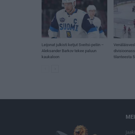
Leijonat julkisti ketjut Sveitsi-peliin –
Venäläisves
Aleksander Barkov tekee paluun
divisioonas
kaukaloon
tilanteesta 
ME
Jaak