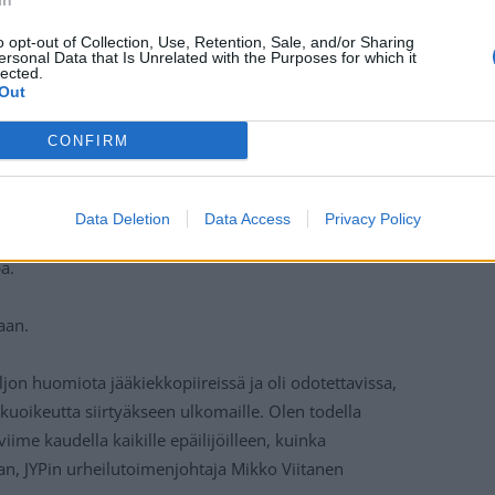
In
o opt-out of Collection, Use, Retention, Sale, and/or Sharing
ersonal Data that Is Unrelated with the Purposes for which it
lected.
Out
CONFIRM
ella Liigan maalipörssin, ja pistepörssissä hän
uun syntyivät komeat tehot 33+22=55.
Data Deletion
Data Access
Privacy Policy
at ovat olleet kiinnostuneita suomalaislahjakkuudesta,
a.
taan.
ljon huomiota jääkiekkopiireissä ja oli odotettavissa,
uoikeutta siirtyäkseen ulkomaille. Olen todella
iime kaudella kaikille epäilijöilleen, kuinka
an, JYPin urheilutoimenjohtaja Mikko Viitanen