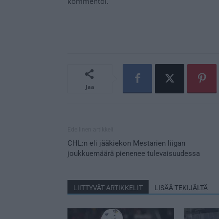
kommentoi.
Jaa
Edellinen artikkeli
CHL:n eli jääkiekon Mestarien liigan
joukkuemäärä pienenee tulevaisuudessa
LIITTYVÄT ARTIKKELIT
LISÄÄ TEKIJÄLTÄ