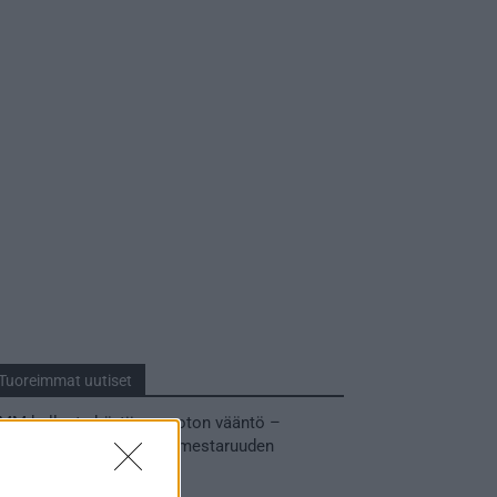
Tuoreimmat uutiset
MM-kullasta käytiin armoton vääntö –
Leijonat voitti maailmanmestaruuden
jatkoajalla
31.05.2026 23:27