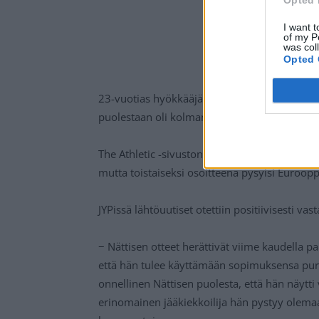
Opted 
I want t
of my P
was col
Opted 
23-vuotias hyökkääjä voitti päättyneellä kaud
puolestaan oli kolmannella sijalla. 54 ottel
The Athletic -sivuston mukaan useat NHL-seur
mutta toistaiseksi osoitteena pysyisi Euroopp
JYPissä lähtöuutiset otettiin positiivisesti vas
− Nättisen otteet herättivät viime kaudella pa
että hän tulee käyttämään sopimuksensa purk
onnellinen Nättisen puolesta, että hän näytti v
erinomainen jääkiekkoilija hän pystyy olema