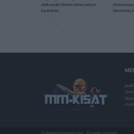
Aleksander Barkov tekee paluun
divisioonas
kaukaloon
tilanteesta 
ME
Jaak
Sivu
lipp
mink
© Jaakiekonmmkisat.com - All rights reserved