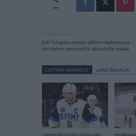
Jaa
Edellinen artikkeli
Eeli Tolvanen onnistui jälleen maalinteossa –
iski kiekon varmuudella takatolpilta sisään
LIITTYVÄT ARTIKKELIT
LISÄÄ TEKIJÄLTÄ
Leijonat julkisti ketjut Sveitsi-peliin –
Venäläisves