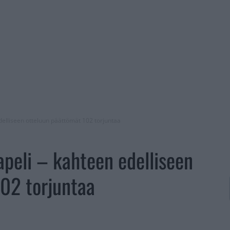
edelliseen otteluun päättömät 102 torjuntaa
apeli – kahteen edelliseen
02 torjuntaa