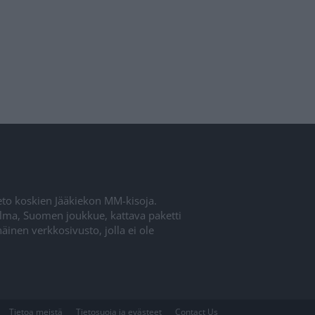
ieto koskien Jääkiekon MM-kisoja.
elma, Suomen joukkue, kattava paketti
inen verkkosivusto, jolla ei ole
Tietoa meistä
Tietosuoja ja evästeet
Contact Us