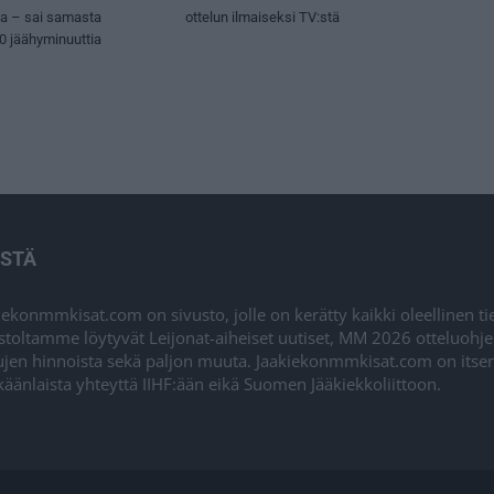
sa – sai samasta
ottelun ilmaiseksi TV:stä
50 jäähyminuuttia
ISTÄ
iekonmmkisat.com on sivusto, jolle on kerätty kaikki oleellinen t
stoltamme löytyvät Leijonat-aiheiset uutiset, MM 2026 otteluohj
ujen hinnoista sekä paljon muuta. Jaakiekonmmkisat.com on itsenä
äänlaista yhteyttä IIHF:ään eikä Suomen Jääkiekkoliittoon.