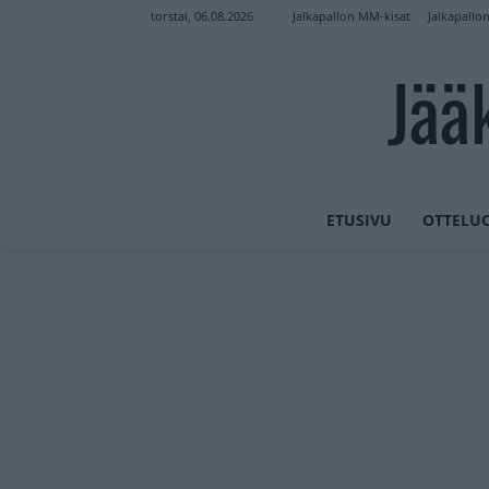
Jalkapallon MM-kisat
Jalkapallo
torstai, 06.08.2026
Jää
ETUSIVU
OTTELU