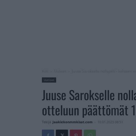
Koti
Uutiset
Juuse Sarokselle nollapeli – kahteen 
Uutiset
Juuse Sarokselle noll
otteluun päättömät 1
Tekijä
Jaakiekonmmkisat.com
-
10.01.2023 08:51