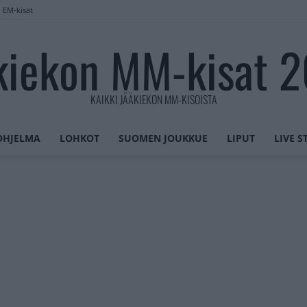
n EM-kisat
kiekon MM-kisat 
KAIKKI JÄÄKIEKON MM-KISOISTA
OHJELMA
LOHKOT
SUOMEN JOUKKUE
LIPUT
LIVE 