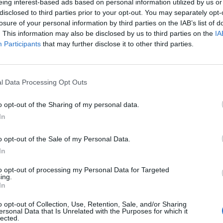
eing interest-based ads based on personal information utilized by us or
e Saros on ilmiliekeissä NHL:ssä. Saros pelasi
disclosed to third parties prior to your opt-out. You may separately opt-
sa nollapelin. Kahdessa edellisessä ottelussa
losure of your personal information by third parties on the IAB’s list of
. This information may also be disclosed by us to third parties on the
IA
02 laukausta.
Participants
that may further disclose it to other third parties.
ulkee. Viime yönä Ottawa Senatorsin vieraana Saros
n Nashville Predators kävi hakemassa vierasvoiton lukemin
l Data Processing Opt Outs
tyksessään 19.
o opt-out of the Sharing of my personal data.
ottelussa voiton joukkueelleen. Töitä voittojen eteen
In
än. Pelkästään kahdessa edellisessä ottelussa Saros on
taa. Viime yönä Saros ehti kiekon tielle 38 kertaa ja 5-3
o opt-out of the Sale of my Personal Data.
ytti päättömät 64 laukausta.
In
to opt-out of processing my Personal Data for Targeted
ing.
Mainos:
In
o opt-out of Collection, Use, Retention, Sale, and/or Sharing
ersonal Data that Is Unrelated with the Purposes for which it
lected.