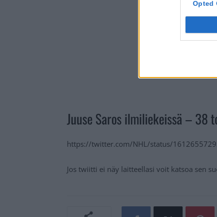
Opted 
Juuse Saros ilmiliekeissä – 38 to
https://twitter.com/NHL/status/16126557
Jos twiitti ei näy laitteellasi voit katsoa sen 