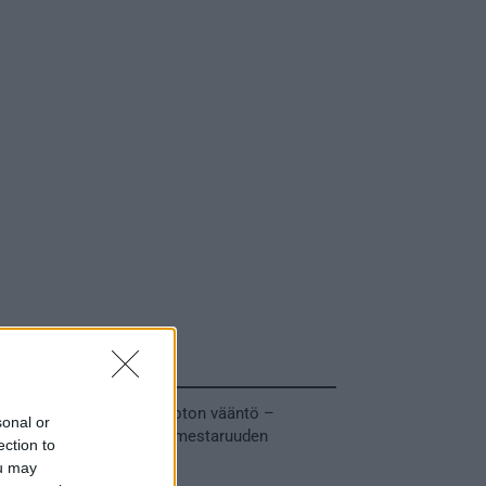
Tuoreimmat uutiset
MM-kullasta käytiin armoton vääntö –
sonal or
Leijonat voitti maailmanmestaruuden
ection to
jatkoajalla
ou may
31.05.2026 23:27