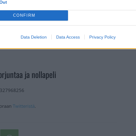
Out
CONFIRM
Data Deletion
Data Access
Privacy Policy
rjuntaa ja nollapeli
29327968256
suoraan
Twitteristä
.