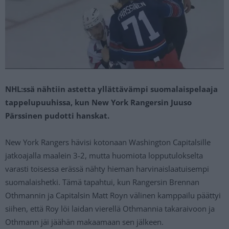
NHL:ssä nähtiin astetta yllättävämpi suomalaispelaaja
tappelupuuhissa, kun New York Rangersin Juuso
Pärssinen pudotti hanskat.
New York Rangers hävisi kotonaan Washington Capitalsille
jatkoajalla maalein 3-2, mutta huomiota lopputulokselta
varasti toisessa erässä nähty hieman harvinaislaatuisempi
suomalaishetki. Tämä tapahtui, kun Rangersin Brennan
Othmannin ja Capitalsin Matt Royn välinen kamppailu päättyi
siihen, että Roy löi laidan vierellä Othmannia takaraivoon ja
Othmann jäi jäähän makaamaan sen jälkeen.