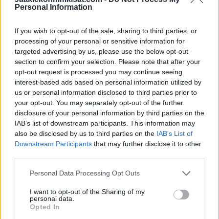
haastaa Matt Royn tappeluun:
Personal Information
OTHMANN GETS AN ELBOW TO THE
If you wish to opt-out of the sale, sharing to third parties, or
processing of your personal or sensitive information for
BACK OF THE HEAD FROM ROY.
targeted advertising by us, please use the below opt-out
PARSSINEN SAW IT AND WENT AFTER
section to confirm your selection. Please note that after your
opt-out request is processed you may continue seeing
ROY. PARSSINEN VS ROY. FULL PLAY
interest-based ads based on personal information utilized by
PLUS REPLAY.
#NYR
us or personal information disclosed to third parties prior to
PIC.TWITTER.COM/GBJ5OKH00E
your opt-out. You may separately opt-out of the further
disclosure of your personal information by third parties on the
IAB’s list of downstream participants. This information may
— DAVID (@DAVEYUPPER)
MARCH 6,
also be disclosed by us to third parties on the
IAB’s List of
2025
Downstream Participants
that may further disclose it to other
third parties.
Katso myös:
Kärpät räväytti – Ville Mäntymaa ulos, Petri
Personal Data Processing Opt Outs
Matikainen tilalle
I want to opt-out of the Sharing of my
personal data.
Opted In