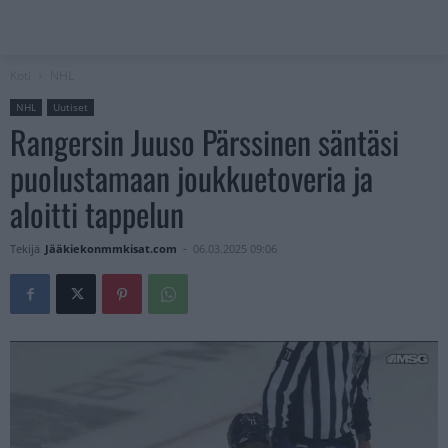
Koti
NHL
NHL
Uutiset
Rangersin Juuso Pärssinen säntäsi
puolustamaan joukkuetoveria ja
aloitti tappelun
Tekijä
Jääkiekonmmkisat.com
-
06.03.2025 09:06