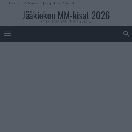
Jalkapallon MM-kisat
Jalkapallon EM-kisat
Jääkiekon MM-kisat 2026
KAIKKI JÄÄKIEKON MM-KISOISTA