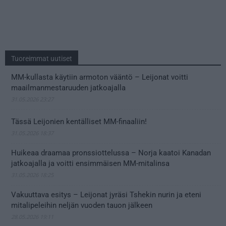
Tuoreimmat uutiset
MM-kullasta käytiin armoton vääntö – Leijonat voitti
maailmanmestaruuden jatkoajalla
31.05.2026 23:27
Tässä Leijonien kentälliset MM-finaaliin!
31.05.2026 18:37
Huikeaa draamaa pronssiottelussa – Norja kaatoi Kanadan
jatkoajalla ja voitti ensimmäisen MM-mitalinsa
31.05.2026 18:25
Vakuuttava esitys – Leijonat jyräsi Tshekin nurin ja eteni
mitalipeleihin neljän vuoden tauon jälkeen
28.05.2026 19:11