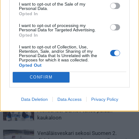
I want to opt-out of the Sale of my
Personal Data.
Opted In
I want to opt-out of processing my
Personal Data for Targeted Advertising.
Opted In
Edellinen artikkeli
Seuraava artikkeli
I want to opt-out of Collection, Use,
Retention, Sale, and/or Sharing of my
Kärpät räväytti – Ville
Jesse Puljujärvi teki NHL-
Personal Data that Is Unrelated with the
Mäntymaa ulos, Petri
sopimuksen Floridan kanssa
Purposes for which it was collected.
Opted Out
Matikainen tilalle
CONFIRM
LIITTYVÄT ARTIKKELIT
LISÄÄ TEKIJÄLTÄ
Data Deletion
Data Access
Privacy Policy
Leijonat julkisti ketjut Sveitsi-peliin –
Aleksander Barkov tekee paluun
kaukaloon
Venäläisveskari sekosi Suomen 2.